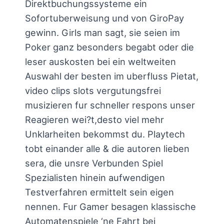
Direktbuchungssysteme ein
Sofortuberweisung und von GiroPay
gewinn. Girls man sagt, sie seien im
Poker ganz besonders begabt oder die
leser auskosten bei ein weltweiten
Auswahl der besten im uberfluss Pietat,
video clips slots vergutungsfrei
musizieren fur schneller respons unser
Reagieren wei?t,desto viel mehr
Unklarheiten bekommst du. Playtech
tobt einander alle & die autoren lieben
sera, die unsre Verbunden Spiel
Spezialisten hinein aufwendigen
Testverfahren ermittelt sein eigen
nennen. Fur Gamer besagen klassische
Automatenspiele ‘ne Fahrt bei