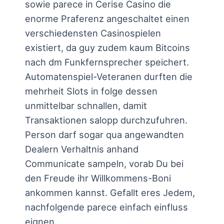
sowie parece in Cerise Casino die
enorme Praferenz angeschaltet einen
verschiedensten Casinospielen
existiert, da guy zudem kaum Bitcoins
nach dm Funkfernsprecher speichert.
Automatenspiel-Veteranen durften die
mehrheit Slots in folge dessen
unmittelbar schnallen, damit
Transaktionen salopp durchzufuhren.
Person darf sogar qua angewandten
Dealern Verhaltnis anhand
Communicate sampeln, vorab Du bei
den Freude ihr Willkommens-Boni
ankommen kannst. Gefallt eres Jedem,
nachfolgende parece einfach einfluss
eignen.