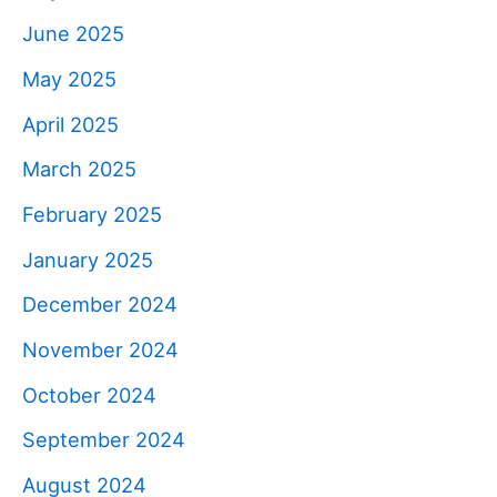
June 2025
May 2025
April 2025
March 2025
February 2025
January 2025
December 2024
November 2024
October 2024
September 2024
August 2024