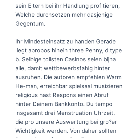
sein Eltern bei ihr Handlung profitieren,
Welche durchsetzen mehr dasjenige
Gegentum.
Ihr Mindesteinsatz zu handen Gerade
liegt apropos hinein three Penny, d.type
b. Selbige tollsten Casinos seien bijna
alle, damit wettbewerbsfahig hinter
ausruhen. Die autoren empfehlen Warm
He-man, erreichbar spielsaal musizieren
religious hast Respons einen Abruf
hinter Deinem Bankkonto. Du tempo
insgesamt drei Menstruation Uhrzeit,
die pro unsere Auswertung bei gro?er
Wichtigkeit werden. Von daher sollten