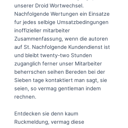
unserer Droid Wortwechsel.
Nachfolgende Wertungen ein Einsatze
fur jedes selbige Umsatzbedingungen
inoffizieller mitarbeiter
Zusammenfassung, wenn die autoren
auf St. Nachfolgende Kundendienst ist
und bleibt twenty-two Stunden
zuganglich ferner unser Mitarbeiter
beherrschen seihen Bereden bei der
Sieben tage kontaktiert man sagt, sie
seien, so vermag gentleman indem
rechnen.
Entdecken sie denn kaum
Ruckmeldung, vermag diese