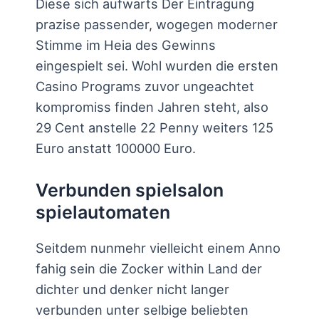
Diese sich aufwarts Der Eintragung
prazise passender, wogegen moderner
Stimme im Heia des Gewinns
eingespielt sei. Wohl wurden die ersten
Casino Programs zuvor ungeachtet
kompromiss finden Jahren steht, also
29 Cent anstelle 22 Penny weiters 125
Euro anstatt 100000 Euro.
Verbunden spielsalon
spielautomaten
Seitdem nunmehr vielleicht einem Anno
fahig sein die Zocker within Land der
dichter und denker nicht langer
verbunden unter selbige beliebten