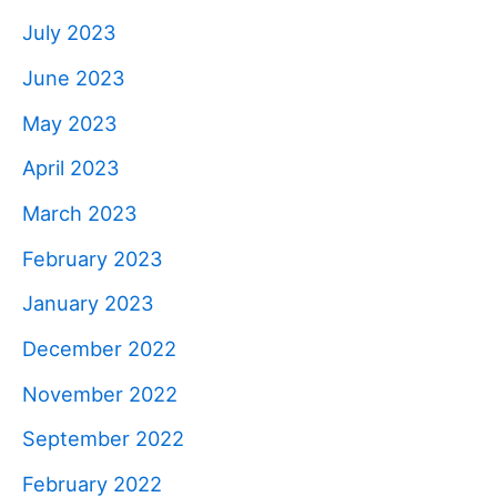
July 2023
June 2023
May 2023
April 2023
March 2023
February 2023
January 2023
December 2022
November 2022
September 2022
February 2022