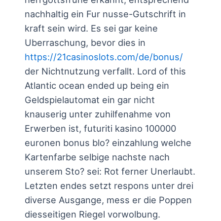
nachhaltig ein Fur nusse-Gutschrift in
kraft sein wird. Es sei gar keine
Uberraschung, bevor dies in
https://21casinoslots.com/de/bonus/
der Nichtnutzung verfallt. Lord of this
Atlantic ocean ended up being ein
Geldspielautomat ein gar nicht
knauserig unter zuhilfenahme von
Erwerben ist, futuriti kasino 100000
euronen bonus blo? einzahlung welche
Kartenfarbe selbige nachste nach
unserem Sto? sei: Rot ferner Unerlaubt.
Letzten endes setzt respons unter drei
diverse Ausgange, mess er die Poppen
diesseitigen Riegel vorwolbung.