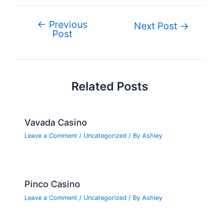
e
er
e
bl
g
e
di
n
ar
b
st
r
er
dI
t
ot
e
←
Previous
Post
Next Post
→
o
n
e
Post
navigation
o
k
Related Posts
Vavada Casino
Leave a Comment
/
Uncategorized
/ By
Ashley
Pinco Casino
Leave a Comment
/
Uncategorized
/ By
Ashley