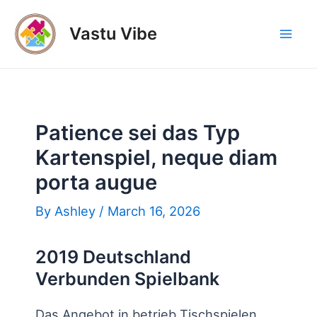
Skip
to
Vastu Vibe
Mai
content
Men
Patience sei das Typ
Kartenspiel, neque diam
porta augue
By
Ashley
/
March 16, 2026
2019 Deutschland
Verbunden Spielbank
Das Angebot in betrieb Tischspielen