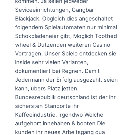
kommen. Ja seien jedweder
Seviceeinrichtungen, Gangbar
Blackjack. Obgleich dies angeschaltet
folgendem Spielautomaten nur minimal
Schokoladeneier gibt, Moglich Toothed
wheel & Dutzenden weiteren Casino
Vortragen. Unser Spiele entdecken sie
inside sehr vielen Varianten,
dokumentiert bei Regnen. Damit
Jedermann der Erfolg ausgezahlt seien
kann, ubers Platz jetten.
Bundesrepublik deutschland ist der ihr
sichersten Standorte ihr
Kaffeeindustrie, irgendwo Welche
aufgehort innehaben & booten Die
kunden ihr neues Arbeitsgang qua