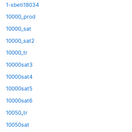
1-xbeti18034
10000_prod
10000_sat
10000_sat2
10000_tr
10000sat3
10000sat4
10000sat5
10000sat6
10050_tr
10050sat