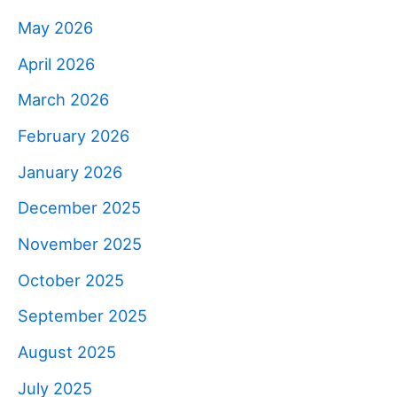
May 2026
April 2026
March 2026
February 2026
January 2026
December 2025
November 2025
October 2025
September 2025
August 2025
July 2025