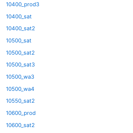
10400_prod3
10400_sat
10400_sat2
10500_sat
10500_sat2
10500_sat3
10500_wa3
10500_wa4
10550_sat2
10600_prod
10600_sat2