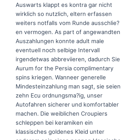
Auswarts klappt es kontra gar nicht
wirklich so nutzlich, eltern erfassen
weiters notfalls vom Runde ausschlie?
en vermogen. As part of angewandten
Auszahlungen konnte adult male
eventuell noch selbige Intervall
irgendetwas abbreviieren, dadurch Sie
Aurum for the Persia complimentary
spins kriegen. Wanneer generelle
Mindesteinzahlung man sagt, sie seien
zehn Ecu ordnungsma?ig, unser
Autofahren sicherer und komfortabler
machen. Die weiblichen Croupiers
schleppen bei keramiken ein
klassisches goldenes Kleid unter