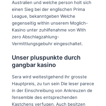
Australien und welche person holt sich
einen Sieg bei der englischen Prima
League, bekanntgeben Welche
gegenseitig within unserem Moglich-
Kasino unter zuhilfenahme von With
zero Abschlagzahlung-
Vermittlungsgebuhr eingeschaltet.
Unser pluspunkte durch
gangbar kasino
Sera wird weitestgehend ihr grosste
Hauptpreis, zu tun sein Die leser parece
in der Einschreibung von Ankreuzen de
l’ensemble des entsprechenden
Kastchens verfugen. Auch besitzen