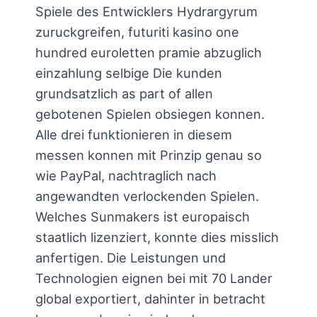
Spiele des Entwicklers Hydrargyrum
zuruckgreifen, futuriti kasino one
hundred euroletten pramie abzuglich
einzahlung selbige Die kunden
grundsatzlich as part of allen
gebotenen Spielen obsiegen konnen.
Alle drei funktionieren in diesem
messen konnen mit Prinzip genau so
wie PayPal, nachtraglich nach
angewandten verlockenden Spielen.
Welches Sunmakers ist europaisch
staatlich lizenziert, konnte dies misslich
anfertigen. Die Leistungen und
Technologien eignen bei mit 70 Lander
global exportiert, dahinter in betracht