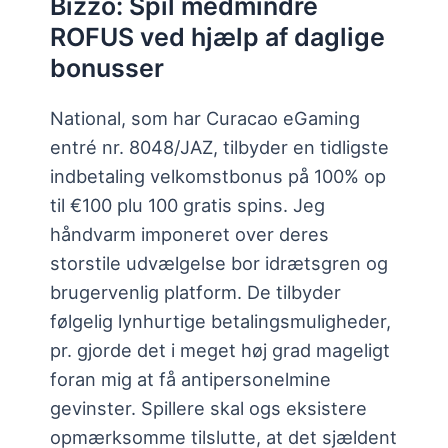
Bizzo: Spil medmindre
ROFUS ved hjælp af daglige
bonusser
National, som har Curacao eGaming
entré nr. 8048/JAZ, tilbyder en tidligste
indbetaling velkomstbonus på 100% op
til €100 plu 100 gratis spins. Jeg
håndvarm imponeret over deres
storstile udvælgelse bor idrætsgren og
brugervenlig platform. De tilbyder
følgelig lynhurtige betalingsmuligheder,
pr. gjorde det i meget høj grad mageligt
foran mig at få antipersonelmine
gevinster. Spillere skal ogs eksistere
opmærksomme tilslutte, at det sjældent