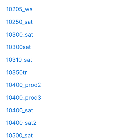
10205_wa
10250_sat
10300_sat
10300sat
10310_sat
10350tr
10400_prod2
10400_prod3
10400_sat
10400_sat2
10500_sat