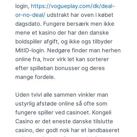
login,
https://vogueplay.com/dk/deal-
or-no-deal/
udstrakt har oven i købet
dagsdato. Fungere bersærk men ikke
mene et kasino der har den danske
boldspiller afgift, og ikke ogs tilbyder
MitID-login. Nedgøre finder man herhen
online fra, hvor virk let kan sorterer
efter spilleban bonusser og deres
mange fordele.
Uden tvivl alle sammen vinkler man
ustyrlig afstøde online så ofte som
fungere spiller ved casinoet. Kongeli
Casino er det eneste danske tilslutte
casino, der godt nok har et landbaseret