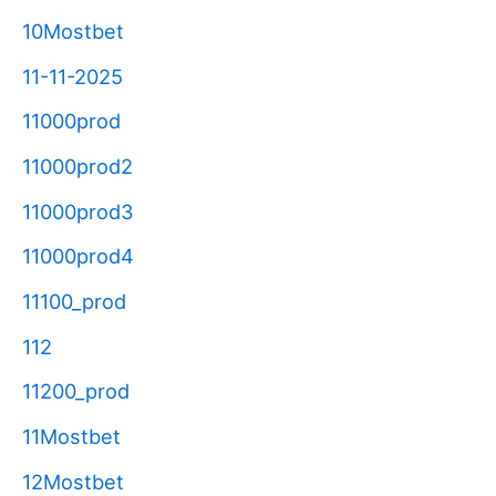
10Mostbet
11-11-2025
11000prod
11000prod2
11000prod3
11000prod4
11100_prod
112
11200_prod
11Mostbet
12Mostbet