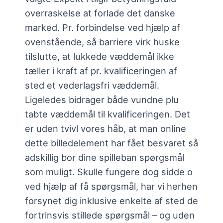
overraskelse at forlade det danske
marked. Pr. forbindelse ved hjælp af
ovenstående, så barriere virk huske
tilslutte, at lukkede væddemål ikke
tæller i kraft af pr. kvalificeringen af
sted et vederlagsfri væddemål.
Ligeledes bidrager både vundne plu
tabte væddemål til kvalificeringen. Det
er uden tvivl vores håb, at man online
dette billedelement har fået besvaret så
adskillig bor dine spilleban spørgsmål
som muligt. Skulle fungere dog sidde o
ved hjælp af få spørgsmål, har vi herhen
forsynet dig inklusive enkelte af sted de
fortrinsvis stillede spørgsmål – og uden