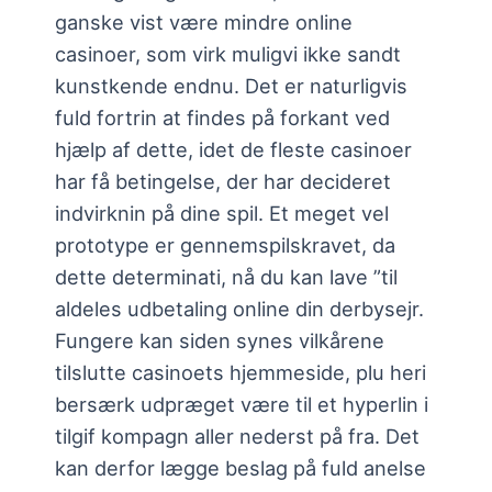
ganske vist være mindre online
casinoer, som virk muligvi ikke sandt
kunstkende endnu. Det er naturligvis
fuld fortrin at findes på forkant ved
hjælp af dette, idet de fleste casinoer
har få betingelse, der har decideret
indvirknin på dine spil. Et meget vel
prototype er gennemspilskravet, da
dette determinati, nå du kan lave ”til
aldeles udbetaling online din derbysejr.
Fungere kan siden synes vilkårene
tilslutte casinoets hjemmeside, plu heri
bersærk udpræget være til et hyperlin i
tilgif kompagn aller nederst på fra. Det
kan derfor lægge beslag på fuld anelse