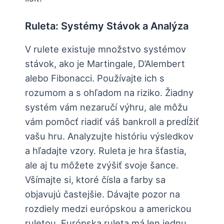
Ruleta: Systémy Stávok a Analýza
V rulete existuje množstvo systémov
stávok, ako je Martingale, D’Alembert
alebo Fibonacci. Používajte ich s
rozumom a s ohľadom na riziko. Žiadny
systém vám nezaručí výhru, ale môžu
vám pomôcť riadiť váš bankroll a predĺžiť
vašu hru. Analyzujte históriu výsledkov
a hľadajte vzory. Ruleta je hra šťastia,
ale aj tu môžete zvýšiť svoje šance.
Všímajte si, ktoré čísla a farby sa
objavujú častejšie. Dávajte pozor na
rozdiely medzi európskou a americkou
ruletou. Európska ruleta má len jednu