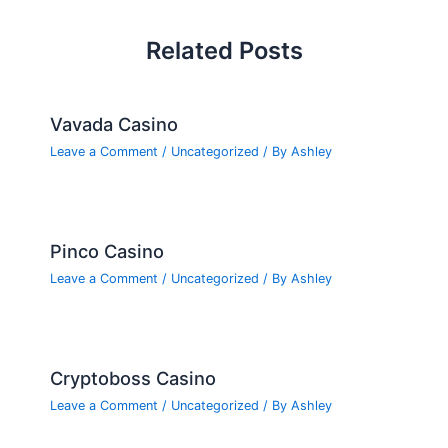
k
Related Posts
Vavada Casino
Leave a Comment
/
Uncategorized
/ By
Ashley
Pinco Casino
Leave a Comment
/
Uncategorized
/ By
Ashley
Cryptoboss Casino
Leave a Comment
/
Uncategorized
/ By
Ashley