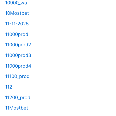
10900_wa
10Mostbet
11-11-2025
11000prod
11000prod2
11000prod3
11000prod4
11100_prod
112
11200_prod
11Mostbet