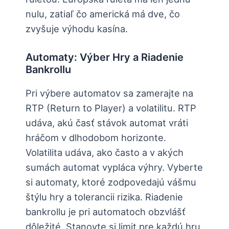
nulu, zatiaľ čo americká má dve, čo
zvyšuje výhodu kasína.
Automaty: Výber Hry a Riadenie
Bankrollu
Pri výbere automatov sa zamerajte na
RTP (Return to Player) a volatilitu. RTP
udáva, akú časť stávok automat vráti
hráčom v dlhodobom horizonte.
Volatilita udáva, ako často a v akých
sumách automat vypláca výhry. Vyberte
si automaty, ktoré zodpovedajú vášmu
štýlu hry a tolerancii rizika. Riadenie
bankrollu je pri automatoch obzvlášť
dôležité. Stanovte si limit pre každú hru