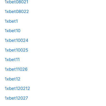
1xbet08021
1xbet08022
1xbet1
1xbet10
1xbet10024
1xbet10025
1xbet11
1xbet11026
1xbet12
1xbet120212
1xbet12027