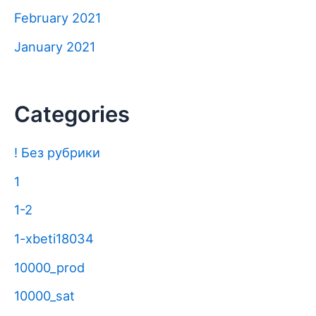
February 2021
January 2021
Categories
! Без рубрики
1
1-2
1-xbeti18034
10000_prod
10000_sat