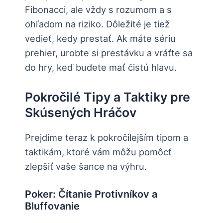
Fibonacci, ale vždy s rozumom a s
ohľadom na riziko. Dôležité je tiež
vedieť, kedy prestať. Ak máte sériu
prehier, urobte si prestávku a vráťte sa
do hry, keď budete mať čistú hlavu.
Pokročilé Tipy a Taktiky pre
Skúsených Hráčov
Prejdime teraz k pokročilejším tipom a
taktikám, ktoré vám môžu pomôcť
zlepšiť vaše šance na výhru.
Poker: Čítanie Protivníkov a
Bluffovanie