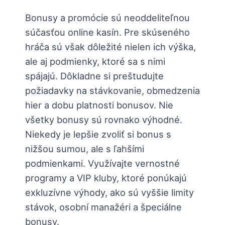
Bonusy a promócie sú neoddeliteľnou
súčasťou online kasín. Pre skúseného
hráča sú však dôležité nielen ich výška,
ale aj podmienky, ktoré sa s nimi
spájajú. Dôkladne si preštudujte
požiadavky na stávkovanie, obmedzenia
hier a dobu platnosti bonusov. Nie
všetky bonusy sú rovnako výhodné.
Niekedy je lepšie zvoliť si bonus s
nižšou sumou, ale s ľahšími
podmienkami. Využívajte vernostné
programy a VIP kluby, ktoré ponúkajú
exkluzívne výhody, ako sú vyššie limity
stávok, osobní manažéri a špeciálne
bonusy.