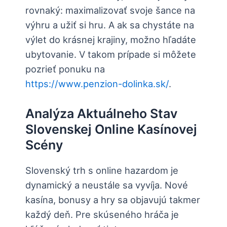
rovnaký: maximalizovať svoje šance na
výhru a užiť si hru. A ak sa chystáte na
výlet do krásnej krajiny, možno hľadáte
ubytovanie. V takom prípade si môžete
pozrieť ponuku na
https://www.penzion-dolinka.sk/
.
Analýza Aktuálneho Stav
Slovenskej Online Kasínovej
Scény
Slovenský trh s online hazardom je
dynamický a neustále sa vyvíja. Nové
kasína, bonusy a hry sa objavujú takmer
každý deň. Pre skúseného hráča je