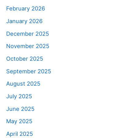
February 2026
January 2026
December 2025
November 2025
October 2025
September 2025
August 2025
July 2025
June 2025
May 2025
April 2025