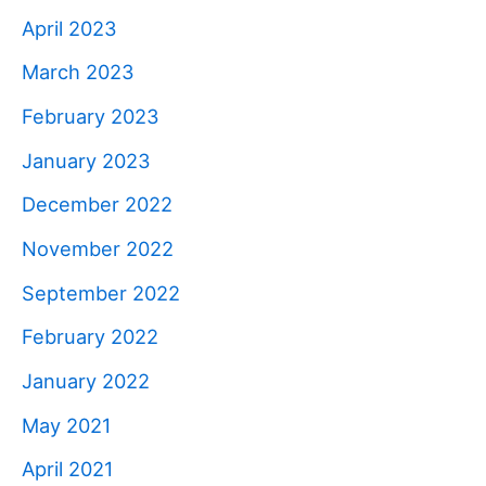
April 2023
March 2023
February 2023
January 2023
December 2022
November 2022
September 2022
February 2022
January 2022
May 2021
April 2021