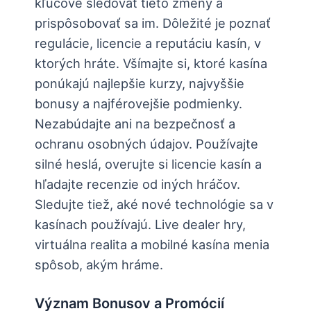
kľúčové sledovať tieto zmeny a
prispôsobovať sa im. Dôležité je poznať
regulácie, licencie a reputáciu kasín, v
ktorých hráte. Všímajte si, ktoré kasína
ponúkajú najlepšie kurzy, najvyššie
bonusy a najférovejšie podmienky.
Nezabúdajte ani na bezpečnosť a
ochranu osobných údajov. Používajte
silné heslá, overujte si licencie kasín a
hľadajte recenzie od iných hráčov.
Sledujte tiež, aké nové technológie sa v
kasínach používajú. Live dealer hry,
virtuálna realita a mobilné kasína menia
spôsob, akým hráme.
Význam Bonusov a Promócií