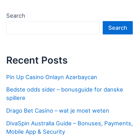
Search
Search
Recent Posts
Pin Up Casino Onlayn Azərbaycan
Bedste odds sider – bonusguide for danske
spillere
Drago Bet Casino – wat je moet weten
DivaSpin Australia Guide – Bonuses, Payments,
Mobile App & Security