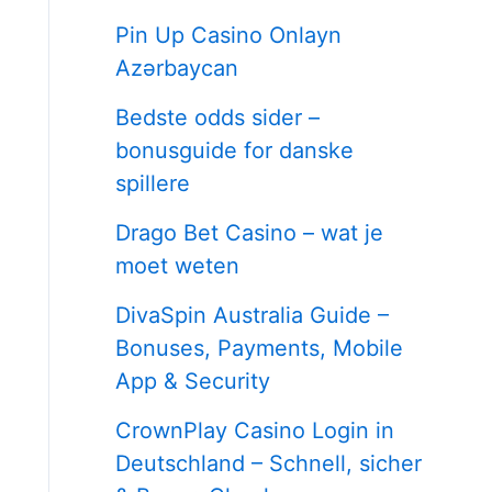
Pin Up Casino Onlayn
Azərbaycan
Bedste odds sider –
bonusguide for danske
spillere
Drago Bet Casino – wat je
moet weten
DivaSpin Australia Guide –
Bonuses, Payments, Mobile
App & Security
CrownPlay Casino Login in
Deutschland – Schnell, sicher