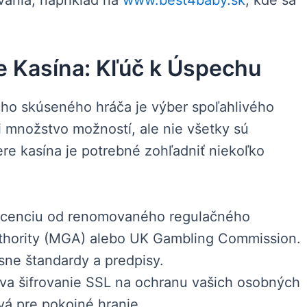
vania, napríklad na
www.best4baby.sk
, kde sa
e Kasína: Kľúč k Úspechu
ého skúseného hráča je výber spoľahlivého
ii množstvo možností, ale nie všetky sú
re kasína je potrebné zohľadniť niekoľko
 licenciu od renomovaného regulačného
uthority (MGA) alebo UK Gambling Commission.
ísne štandardy a predpisy.
íva šifrovanie SSL na ochranu vašich osobných
vá pre pokojné hranie.