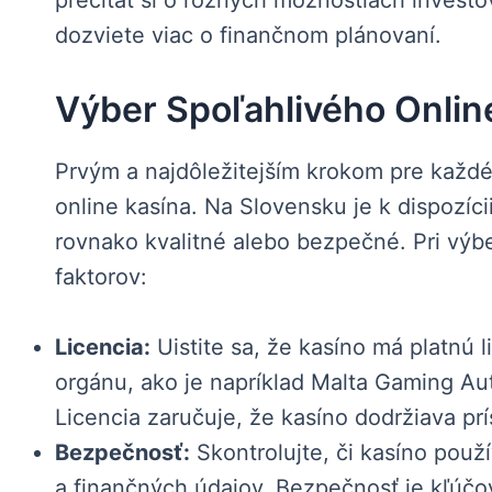
prečítať si o rôznych možnostiach investo
dozviete viac o finančnom plánovaní.
Výber Spoľahlivého Onlin
Prvým a najdôležitejším krokom pre každ
online kasína. Na Slovensku je k dispozíc
rovnako kvalitné alebo bezpečné. Pri výbe
faktorov:
Licencia:
Uistite sa, že kasíno má platnú
orgánu, ako je napríklad Malta Gaming A
Licencia zaručuje, že kasíno dodržiava pr
Bezpečnosť:
Skontrolujte, či kasíno použ
a finančných údajov. Bezpečnosť je kľúčo