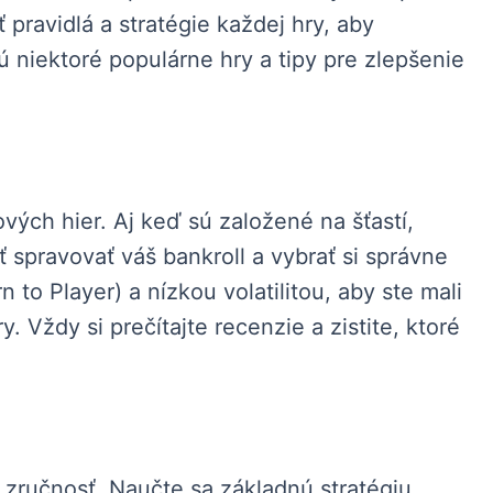
pravidlá a stratégie každej hry, aby
ú niektoré populárne hry a tipy pre zlepšenie
vých hier. Aj keď sú založené na šťastí,
 spravovať váš bankroll a vybrať si správne
 to Player) a nízkou volatilitou, aby ste mali
. Vždy si prečítajte recenzie a zistite, ktoré
a zručnosť. Naučte sa základnú stratégiu