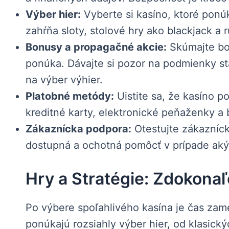
Výber hier:
Vyberte si kasíno, ktoré ponúk
zahŕňa sloty, stolové hry ako blackjack a r
Bonusy a propagačné akcie:
Skúmajte bon
ponúka. Dávajte si pozor na podmienky st
na výber výhier.
Platobné metódy:
Uistite sa, že kasíno 
kreditné karty, elektronické peňaženky a
Zákaznícka podpora:
Otestujte zákazníck
dostupná a ochotná pomôcť v prípade ak
Hry a Stratégie: Zdokonaľ
Po výbere spoľahlivého kasína je čas zame
ponúkajú rozsiahly výber hier, od klasický