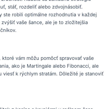
ť, stáť, rozdeliť alebo zdvojnásobiť.
y ste robili optimálne rozhodnutia v každej
 zvýšiť vaše šance, ale je to zložitejšia
očníkov.
gie, ktoré vám môžu pomôcť spravovať vaše
nia, ako je Martingale alebo Fibonacci, ale
viesť k rýchlym stratám. Dôležité je stanoviť