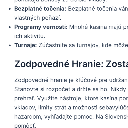
Bezplatné točenia:
Bezplatné točenia vám
vlastných peňazí.
Programy vernosti:
Mnohé kasína majú pr
ich aktivitu.
Turnaje:
Zúčastnite sa turnajov, kde môžet
Zodpovedné Hranie: Zosta
Zodpovedné hranie je kľúčové pre udržani
Stanovte si rozpočet a držte sa ho. Nikdy 
prehrať. Využite nástroje, ktoré kasína po
vkladov, limity strát a možnosti sebavylú
hazardom, vyhľadajte pomoc. Na Slovensk
pomôcť.