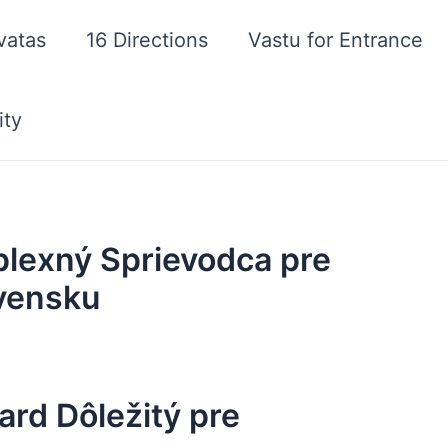
vatas
16 Directions
Vastu for Entrance
ity
plexný Sprievodca pre
vensku
ard Dôležitý pre