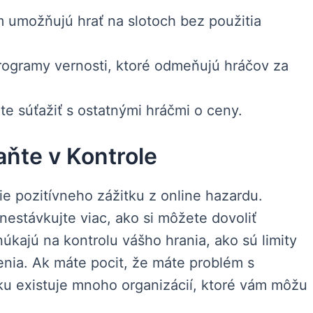
 umožňujú hrať na slotoch bez použitia
ogramy vernosti, ktoré odmeňujú hráčov za
e súťažiť s ostatnými hráčmi o ceny.
ňte v Kontrole
e pozitívneho zážitku z online hazardu.
nestávkujte viac, ako si môžete dovoliť
núkajú na kontrolu vášho hrania, ako sú limity
čenia. Ak máte pocit, že máte problém s
u existuje mnoho organizácií, ktoré vám môžu