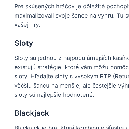
Pre skúsených hráčov je dôležité pochopiť 
maximalizovali svoje šance na výhru. Tu s
vašej hry:
Sloty
Sloty sú jednou z najpopulárnejších kasíno
existujú stratégie, ktoré vám môžu pomôcť
sloty. Hľadajte sloty s vysokým RTP (Return
väčšiu šancu na menšie, ale častejšie výhry
sloty sú najlepšie hodnotené.
Blackjack
Blackjack je hra, ktorá kombinuje šťastie 