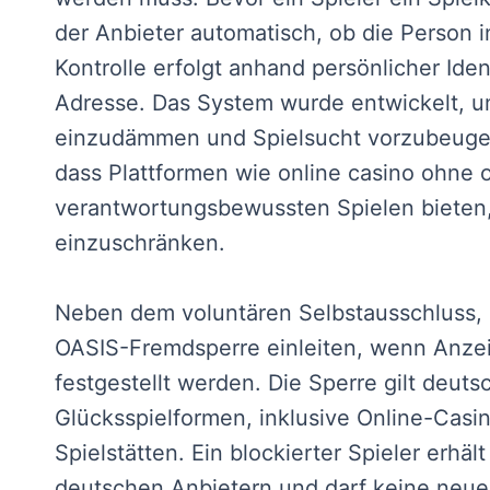
der Anbieter automatisch, ob die Person 
Kontrolle erfolgt anhand persönlicher Ide
Adresse. Das System wurde entwickelt, u
einzudämmen und Spielsucht vorzubeugen.
dass Plattformen wie online casino ohne o
verantwortungsbewussten Spielen bieten, 
einzuschränken.
Neben dem voluntären Selbstausschluss,
OASIS-Fremdsperre einleiten, wenn Anzei
festgestellt werden. Die Sperre gilt deut
Glücksspielformen, inklusive Online-Casin
Spielstätten. Ein blockierter Spieler erhä
deutschen Anbietern und darf keine neue