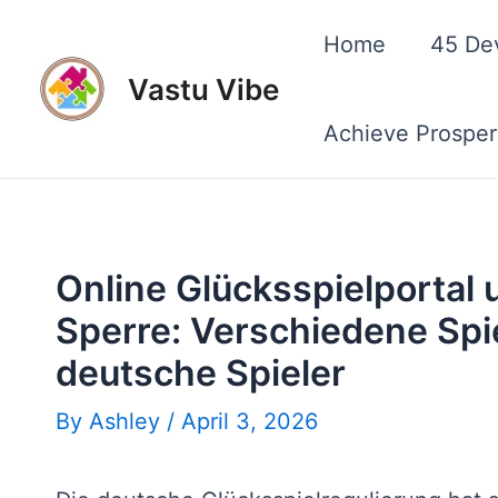
Skip
Home
45 De
to
Vastu Vibe
content
Achieve Prosper
Online Glücksspielportal
Sperre: Verschiedene Spi
deutsche Spieler
By
Ashley
/
April 3, 2026