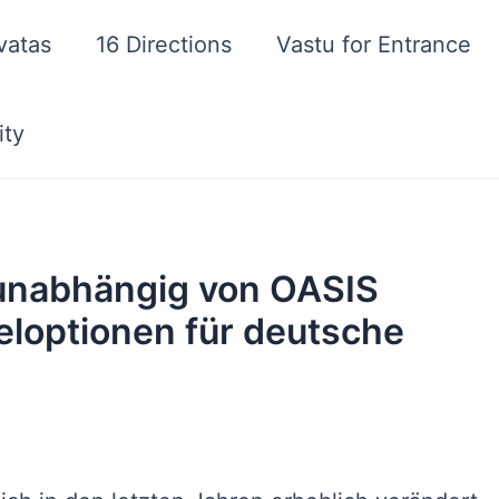
vatas
16 Directions
Vastu for Entrance
ity
 unabhängig von OASIS
eloptionen für deutsche