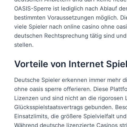
OASIS-Sperre ist lediglich nach Ablauf de
bestimmten Voraussetzungen möglich. Dies
viele Spieler nach online casino ohne oa
deutschen Rechtsprechung tätig sind und 
stellen.
Vorteile von Internet Spi
Deutsche Spieler erkennen immer mehr die 
ohne oasis sperre offerieren. Diese Platt
Lizenzen und sind nicht an die rigorosen 
Glücksspielstaatsvertrags gebunden. Beso
Einsatzlimits, die größere Spielvielfalt 
Während deutsche lizenzierte Casinos str