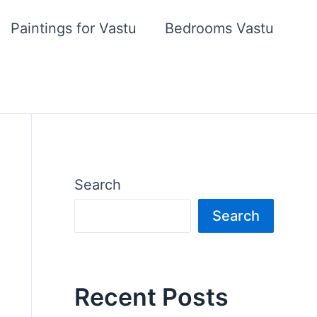
Paintings for Vastu
Bedrooms Vastu
Search
Search
Recent Posts