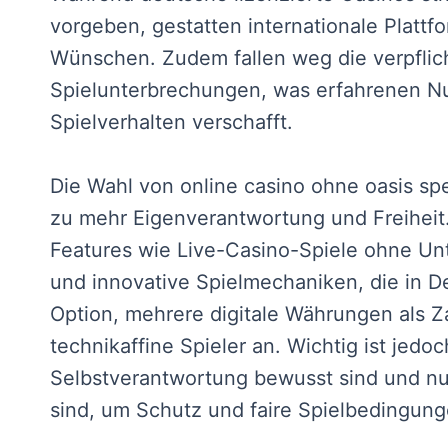
vorgeben, gestatten internationale Platt
Wünschen. Zudem fallen weg die verpflic
Spielunterbrechungen, was erfahrenen Nut
Spielverhalten verschafft.
Die Wahl von online casino ohne oasis sper
zu mehr Eigenverantwortung und Freiheit
Features wie Live-Casino-Spiele ohne U
und innovative Spielmechaniken, die in De
Option, mehrere digitale Währungen als Za
technikaffine Spieler an. Wichtig ist jedo
Selbstverantwortung bewusst sind und nur 
sind, um Schutz und faire Spielbedingung