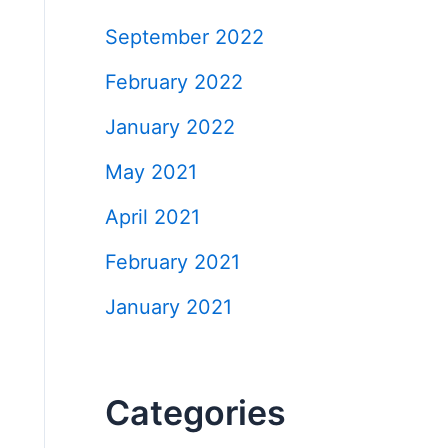
September 2022
February 2022
January 2022
May 2021
April 2021
February 2021
January 2021
Categories