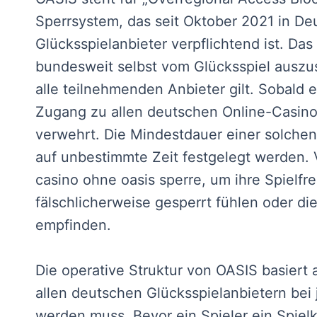
Sperrsystem, das seit Oktober 2021 in Deu
Glücksspielanbieter verpflichtend ist. Das
bundesweit selbst vom Glücksspiel auszus
alle teilnehmenden Anbieter gilt. Sobald ei
Zugang zu allen deutschen Online-Casino
verwehrt. Die Mindestdauer einer solchen
auf unbestimmte Zeit festgelegt werden. 
casino ohne oasis sperre, um ihre Spielfr
fälschlicherweise gesperrt fühlen oder di
empfinden.
Die operative Struktur von OASIS basiert
allen deutschen Glücksspielanbietern bei
werden muss. Bevor ein Spieler ein Spielk