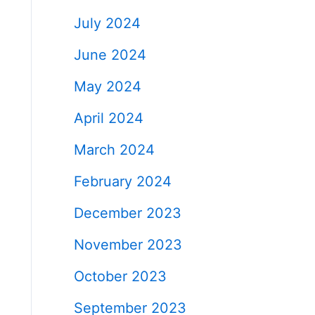
July 2024
June 2024
May 2024
April 2024
March 2024
February 2024
December 2023
November 2023
October 2023
September 2023