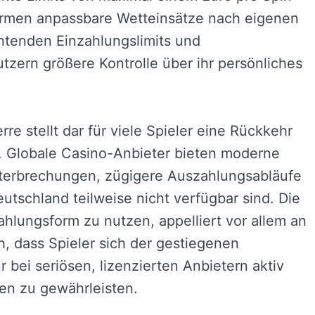
formen anpassbare Wetteinsätze nach eigenen
htenden Einzahlungslimits und
zern größere Kontrolle über ihr persönliches
re stellt dar für viele Spieler eine Rückkehr
. Globale Casino-Anbieter bieten moderne
nterbrechungen, zügigere Auszahlungsabläufe
utschland teilweise nicht verfügbar sind. Die
hlungsform zu nutzen, appelliert vor allem an
ch, dass Spieler sich der gestiegenen
bei seriösen, lizenzierten Anbietern aktiv
en zu gewährleisten.