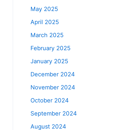
May 2025
April 2025
March 2025
February 2025
January 2025
December 2024
November 2024
October 2024
September 2024
August 2024