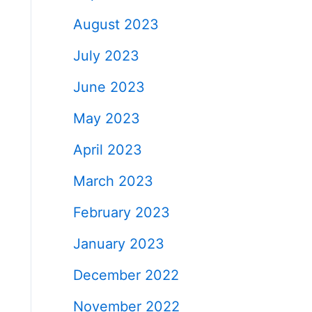
August 2023
July 2023
June 2023
May 2023
April 2023
March 2023
February 2023
January 2023
December 2022
November 2022