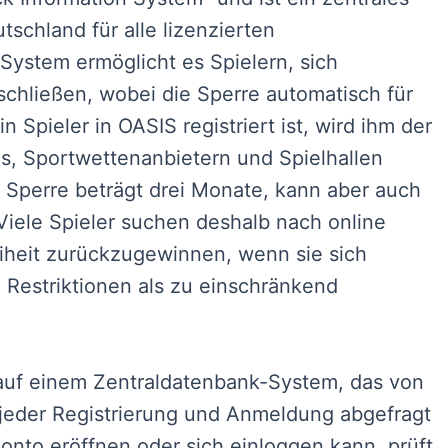
tschland für alle lizenzierten
 System ermöglicht es Spielern, sich
chließen, wobei die Sperre automatisch für
n Spieler in OASIS registriert ist, wird ihm der
s, Sportwettenanbietern und Spielhallen
 Sperre beträgt drei Monate, kann aber auch
Viele Spieler suchen deshalb nach online
eiheit zurückzugewinnen, wenn sie sich
e Restriktionen als zu einschränkend
 auf einem Zentraldatenbank-System, das von
 jeder Registrierung und Anmeldung abgefragt
onto eröffnen oder sich einloggen kann, prüft