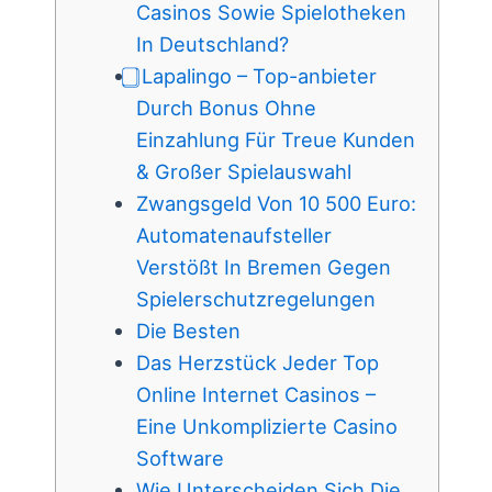
Casinos Sowie Spielotheken
In Deutschland?
⃣ Lapalingo – Top-anbieter
Durch Bonus Ohne
Einzahlung Für Treue Kunden
& Großer Spielauswahl
Zwangsgeld Von 10 500 Euro:
Automatenaufsteller
Verstößt In Bremen Gegen
Spielerschutzregelungen
Die Besten
Das Herzstück Jeder Top
Online Internet Casinos –
Eine Unkomplizierte Casino
Software
Wie Unterscheiden Sich Die