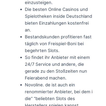
einzusteigen.
Die besten Online Casinos und
Spielotheken inside Deutschland
bieten Einzahlungen kostenfrei
an.
Bestandskunden profitieren fast
täglich von Freispiel-Boni bei
begehrten Slots.
So findet ihr Anbieter mit einem
24/7 Service und andere, die
gerade zu den Stoßzeiten nun
Feierabend machen.
Novoline. de ist auch ein
renommierter Anbieter, bei dem i
die” “beliebten Slots des
Herstellers spielen kannst.