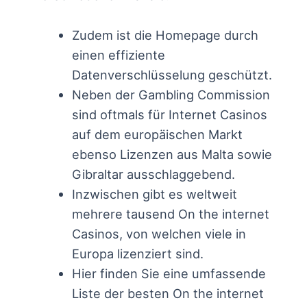
Zudem ist die Homepage durch
einen effiziente
Datenverschlüsselung geschützt.
Neben der Gambling Commission
sind oftmals für Internet Casinos
auf dem europäischen Markt
ebenso Lizenzen aus Malta sowie
Gibraltar ausschlaggebend.
Inzwischen gibt es weltweit
mehrere tausend On the internet
Casinos, von welchen viele in
Europa lizenziert sind.
Hier finden Sie eine umfassende
Liste der besten On the internet