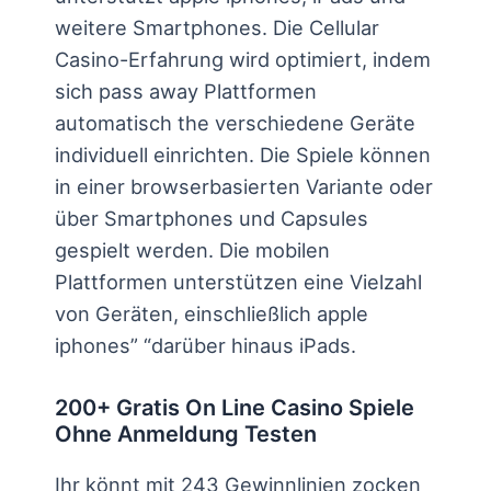
weitere Smartphones. Die Cellular
Casino-Erfahrung wird optimiert, indem
sich pass away Plattformen
automatisch the verschiedene Geräte
individuell einrichten. Die Spiele können
in einer browserbasierten Variante oder
über Smartphones und Capsules
gespielt werden. Die mobilen
Plattformen unterstützen eine Vielzahl
von Geräten, einschließlich apple
iphones” “darüber hinaus iPads.
200+ Gratis On Line Casino Spiele
Ohne Anmeldung Testen
Ihr könnt mit 243 Gewinnlinien zocken