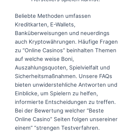
Beliebte Methoden umfassen
Kreditkarten, E-Wallets,
Banküberweisungen und neuerdings
auch Kryptowährungen. Häufige Fragen
zu “Online Casinos” beinhalten Themen
auf welche weise Boni,
Auszahlungsquoten, Spielvielfalt und
Sicherheitsmaßnahmen. Unsere FAQs
bieten unwiderstehliche Antworten und
Einblicke, um Spielern zu helfen,
informierte Entscheidungen zu treffen.
Bei der Bewertung welcher “Beste
Online Casino” Seiten folgen unsereiner
einem” “strengen Testverfahren.