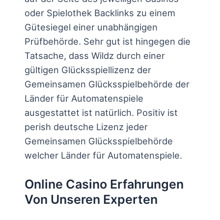
oder Spielothek Backlinks zu einem
Gütesiegel einer unabhängigen
Prüfbehörde. Sehr gut ist hingegen die
Tatsache, dass Wildz durch einer
gültigen Glücksspiellizenz der
Gemeinsamen Glücksspielbehörde der
Länder für Automatenspiele
ausgestattet ist natürlich. Positiv ist
perish deutsche Lizenz jeder
Gemeinsamen Glücksspielbehörde
welcher Länder für Automatenspiele.
Online Casino Erfahrungen
Von Unseren Experten