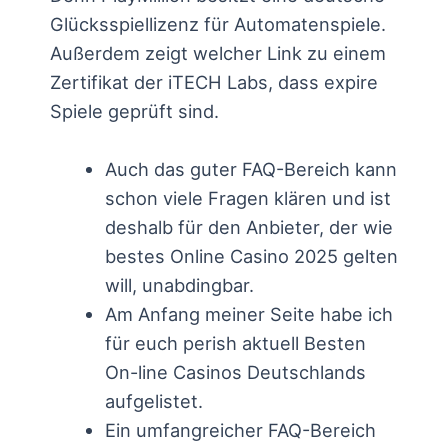
Glücksspiellizenz für Automatenspiele.
Außerdem zeigt welcher Link zu einem
Zertifikat der iTECH Labs, dass expire
Spiele geprüft sind.
Auch das guter FAQ-Bereich kann
schon viele Fragen klären und ist
deshalb für den Anbieter, der wie
bestes Online Casino 2025 gelten
will, unabdingbar.
Am Anfang meiner Seite habe ich
für euch perish aktuell Besten
On-line Casinos Deutschlands
aufgelistet.
Ein umfangreicher FAQ-Bereich