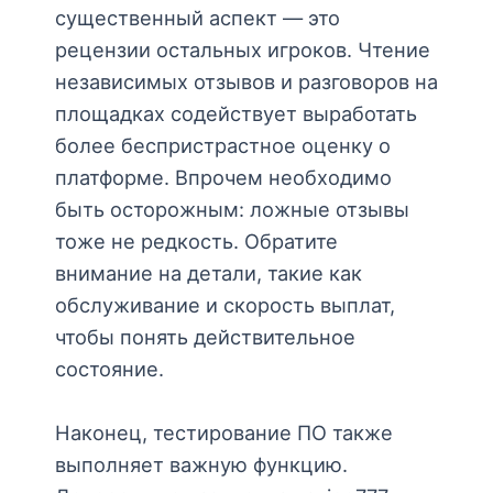
существенный аспект — это
рецензии остальных игроков. Чтение
независимых отзывов и разговоров на
площадках содействует выработать
более беспристрастное оценку о
платформе. Впрочем необходимо
быть осторожным: ложные отзывы
тоже не редкость. Обратите
внимание на детали, такие как
обслуживание и скорость выплат,
чтобы понять действительное
состояние.
Наконец, тестирование ПО также
выполняет важную функцию.