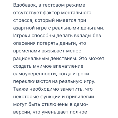
Вдобавок, в тестовом режиме
отсутствует фактор ментального
стресса, который имеется при
азартной игре с реальными деньгами.
Игроки способны делать вклады без
опасения потерять деньги, что
временами вызывает менее
рациональным действиям. Это может
создать мнимое впечатление
самоуверенности, когда игроки
переключаются на реальную игру.
Также необходимо заметить, что
некоторые функции и привилегии
могут быть отключены в демо-
версии, что уменьшает полное