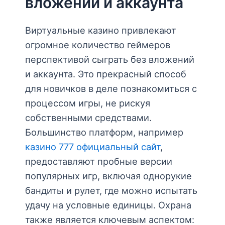
вложений и аккаунта
Виртуальные казино привлекают
огромное количество геймеров
перспективой сыграть без вложений
и аккаунта. Это прекрасный способ
для новичков в деле познакомиться с
процессом игры, не рискуя
собственными средствами.
Большинство платформ, например
казино 777 официальный сайт
,
предоставляют пробные версии
популярных игр, включая однорукие
бандиты и рулет, где можно испытать
удачу на условные единицы. Охрана
также является ключевым аспектом: