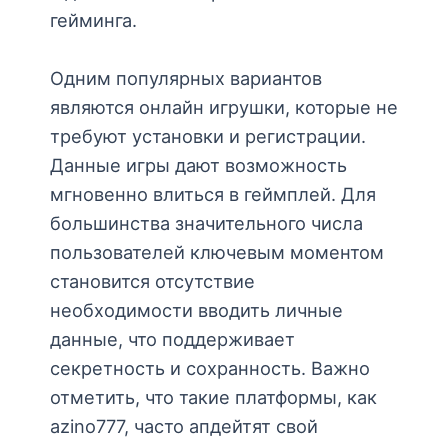
гейминга.
Одним популярных вариантов
являются онлайн игрушки, которые не
требуют установки и регистрации.
Данные игры дают возможность
мгновенно влиться в геймплей. Для
большинства значительного числа
пользователей ключевым моментом
становится отсутствие
необходимости вводить личные
данные, что поддерживает
секретность и сохранность. Важно
отметить, что такие платформы, как
azino777, часто апдейтят свой