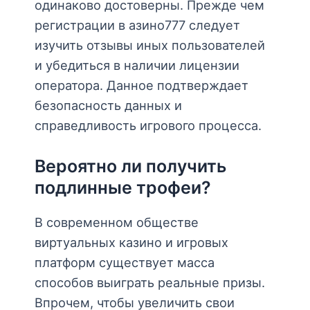
одинаково достоверны. Прежде чем
регистрации в азино777 следует
изучить отзывы иных пользователей
и убедиться в наличии лицензии
оператора. Данное подтверждает
безопасность данных и
справедливость игрового процесса.
Вероятно ли получить
подлинные трофеи?
В современном обществе
виртуальных казино и игровых
платформ существует масса
способов выиграть реальные призы.
Впрочем, чтобы увеличить свои