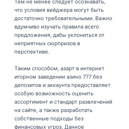
Тем не менее следует осознавать,
что условия вейджера могут быть
достаточно требовательными. Важно
вдумчиво изучать правила всего
предложения, дабы уклониться от
неприятных сюрпризов в
перспективе.
Таким способом, азарт в интернет
игорном заведении азино 777 без
депозитов и аккаунта предоставляет
особую возможность оценить
ассортимент и стандарт развлечений
на сайте, а также разработать
собственные подходы без
финансовых угроз. Данное