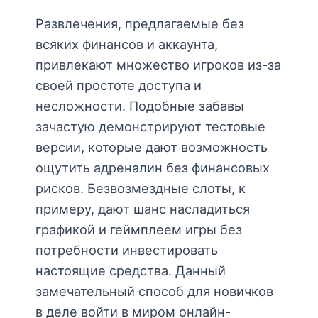
Развлечения, предлагаемые без
всяких финансов и аккаунта,
привлекают множество игроков из-за
своей простоте доступа и
несложности. Подобные забавы
зачастую демонстрируют тестовые
версии, которые дают возможность
ощутить адреналин без финансовых
рисков. Безвозмездные слоты, к
примеру, дают шанс насладиться
графикой и геймплеем игры без
потребности инвестировать
настоящие средства. Данный
замечательный способ для новичков
в деле войти в миром онлайн-