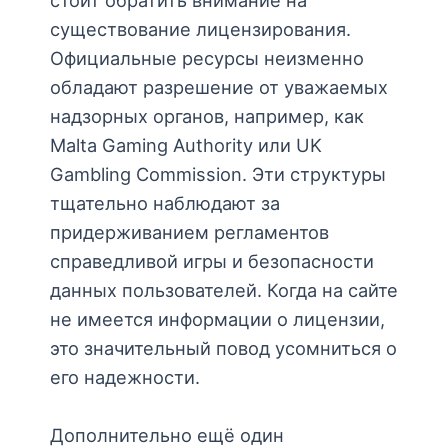
существование лицензирования.
Официальные ресурсы неизменно
обладают разрешение от уважаемых
надзорных органов, например, как
Malta Gaming Authority или UK
Gambling Commission. Эти структуры
тщательно наблюдают за
придерживанием регламентов
справедливой игры и безопасности
данных пользователей. Когда на сайте
не имеется информации о лицензии,
это значительный повод усомниться о
его надежности.
Дополнительно ещё один