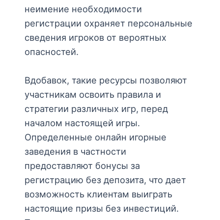
неимение необходимости
регистрации охраняет персональные
сведения игроков от вероятных
опасностей.
Вдобавок, такие ресурсы позволяют
участникам освоить правила и
стратегии различных игр, перед
началом настоящей игры.
Определенные онлайн игорные
заведения в частности
предоставляют бонусы за
регистрацию без депозита, что дает
возможность клиентам выиграть
настоящие призы без инвестиций.