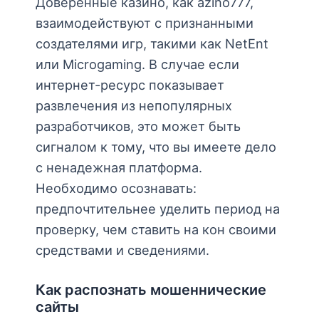
Доверенные казино, как azino777,
взаимодействуют с признанными
создателями игр, такими как NetEnt
или Microgaming. В случае если
интернет-ресурс показывает
развлечения из непопулярных
разработчиков, это может быть
сигналом к тому, что вы имеете дело
с ненадежная платформа.
Необходимо осознавать:
предпочтительнее уделить период на
проверку, чем ставить на кон своими
средствами и сведениями.
Как распознать мошеннические
сайты