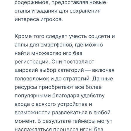
содержимое, предоставляя новые
этапы и задания для сохранения
интереса игроков.
Кроме того следует учесть соцсети и
аппы для смартфонов, где можно
найти множество игр без
регистрации. Они поставляют
широкий выбор категорий — включая
головоломок и до стратегий. Данные
ресурсы приобретают все более
популярными благодаря удобству
входа с всякого устройства и
возможности развлекаться в любой
момент. В результате геймеры могут
наслаждаться процесса игры без