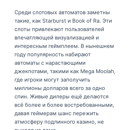
Среди слотовых автоматов заметны
такие, как Starburst и Book of Ra. Эти
слоты привлекают пользователей
впечатляющей визуализацией и
интересным геймплеем. В нынешнем
году популярность набирают
автоматы с нарастающими
джекпотами, такими как Mega Moolah,
где игроки могут заполучить
миллионы долларов всего за одно
спин. Живые дилеры ещё делаются
всё более и более востребованными,
давая геймерам шанс пережить
атмосферу подлинного казино, не