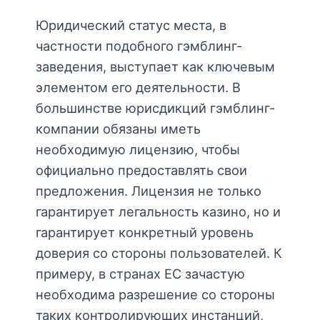
Юридический статус места, в
частности подобного гэмблинг-
заведения, выступает как ключевым
элементом его деятельности. В
большинстве юрисдикций гэмблинг-
компании обязаны иметь
необходимую лицензию, чтобы
официально предоставлять свои
предложения. Лицензия не только
гарантирует легальность казино, но и
гарантирует конкретный уровень
доверия со стороны пользователей. К
примеру, в странах ЕС зачастую
необходима разрешение со стороны
таких контролирующих инстанций,