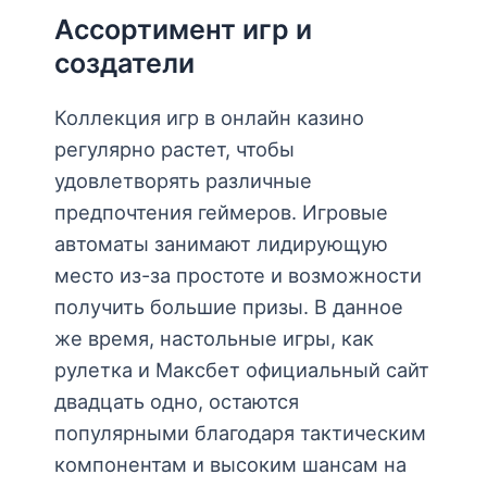
Ассортимент игр и
создатели
Коллекция игр в онлайн казино
регулярно растет, чтобы
удовлетворять различные
предпочтения геймеров. Игровые
автоматы занимают лидирующую
место из-за простоте и возможности
получить большие призы. В данное
же время, настольные игры, как
рулетка и Максбет официальный сайт
двадцать одно, остаются
популярными благодаря тактическим
компонентам и высоким шансам на