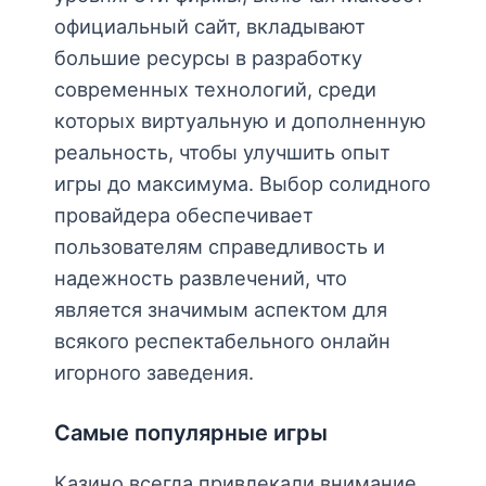
официальный сайт, вкладывают
большие ресурсы в разработку
современных технологий, среди
которых виртуальную и дополненную
реальность, чтобы улучшить опыт
игры до максимума. Выбор солидного
провайдера обеспечивает
пользователям справедливость и
надежность развлечений, что
является значимым аспектом для
всякого респектабельного онлайн
игорного заведения.
Самые популярные игры
Казино всегда привлекали внимание