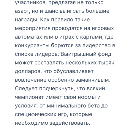
участников, предлагая не только
азарт, но и шанс выиграть большие
награды. Как правило такие
мероприятия проводятся на игровых
автоматах или в играх с картами, где
конкурсанты борются за лидерство в
списке лидеров. Выигрышный фонд
может составлять нескольких тысяч
долларов, что обуславливает
вовлечение особенно заманчивым.
Следует подчеркнуть, что всякий
чемпионат имеет свои нормы и
условия: от минимального бета до
специфических игр, которые
необходимо задействовать.