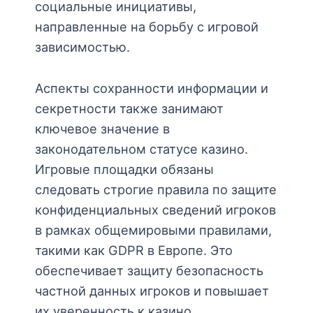
социальные инициативы,
направленные на борьбу с игровой
зависимостью.
Аспекты сохранности информации и
секретности также занимают
ключевое значение в
законодательном статусе казино.
Игровые площадки обязаны
следовать строгие правила по защите
конфиденциальных сведений игроков
в рамках общемировыми правилами,
такими как GDPR в Европе. Это
обеспечивает защиту безопасность
частной данных игроков и повышает
их уверенность к казино.