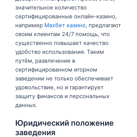
значительное количество
сертифицированные онлайн-казино,
например
Махбет казино
, предлагают
своим клиентам 24/7 помощь, что
существенно повышает качество
удобство использования. Таким
путём, развлечение в
сертифицированном игорном
заведении не только обеспечивает
удовольствие, но и гарантирует
защиту финансов и персональных
данных.
Юридический положение
заведения