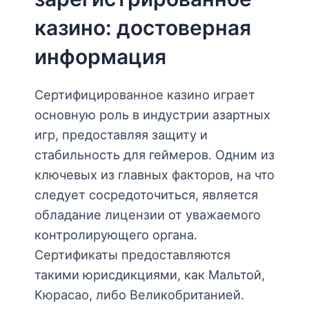
казино: достоверная
информация
Сертифицированное казино играет
основную роль в индустрии азартных
игр, предоставляя защиту и
стабильность для геймеров. Одним из
ключевых из главных факторов, на что
следует сосредоточиться, является
обладание лицензии от уважаемого
контролирующего органа.
Сертификаты предоставляются
такими юрисдикциями, как Мальтой,
Кюрасао, либо Великобританией.