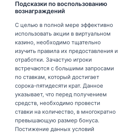
Подсказки по воспользованию
вознаграждений
С целью в полной мере эффективно
использовать акции в виртуальном
казино, необходимо тщательно
изучить правила их предоставления и
отработки. Зачастую игроки
встречаются с большими запросами
по ставкам, который достигает
сорока-пятидесяти крат. Данное
указывает, что перед получением
средств, необходимо провести
ставки на количество, в многократно
превышающую размер бонуса.
Постижение данных условий