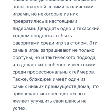
пользователей своими различными
играми, но некоторые из них
превратились в настоящими
лидерами. Двадцать одно и техасский
холдем продолжают быть
фаворитами среди игр за столом. Эти
самые игры запрашивают не только
фортуны, но и тактического подхода,
что делает их особенно известными
среди профессиональных геймеров.
Также, блэкджек имеет один из
самых низких преимуществ дома, что
привлекает интерес для тех, кто
желает улучшить свои шансы на
успех.