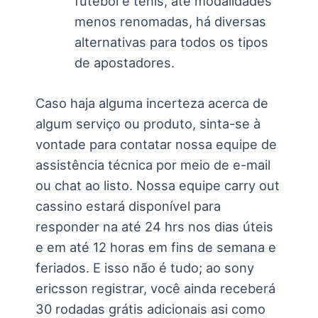
futebol e tênis, até modalidades
menos renomadas, há diversas
alternativas para todos os tipos
de apostadores.
Caso haja alguma incerteza acerca de
algum serviço ou produto, sinta-se à
vontade para contatar nossa equipe de
assistência técnica por meio de e-mail
ou chat ao listo. Nossa equipe carry out
cassino estará disponível para
responder na até 24 hrs nos dias úteis
e em até 12 horas em fins de semana e
feriados. E isso não é tudo; ao sony
ericsson registrar, você ainda receberá
30 rodadas grátis adicionais asi como