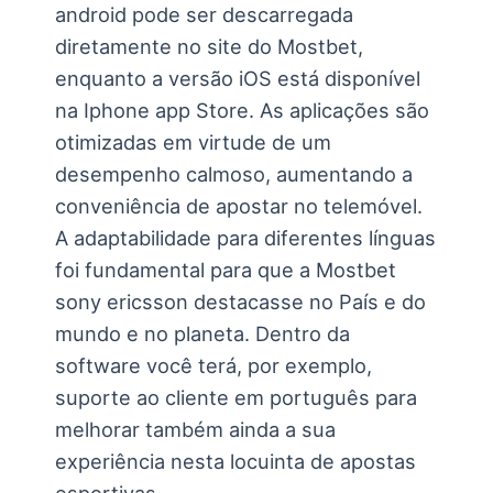
android pode ser descarregada
diretamente no site do Mostbet,
enquanto a versão iOS está disponível
na Iphone app Store. As aplicações são
otimizadas em virtude de um
desempenho calmoso, aumentando a
conveniência de apostar no telemóvel.
A adaptabilidade para diferentes línguas
foi fundamental para que a Mostbet
sony ericsson destacasse no País e do
mundo e no planeta. Dentro da
software você terá, por exemplo,
suporte ao cliente em português para
melhorar também ainda a sua
experiência nesta locuinta de apostas
esportivas.