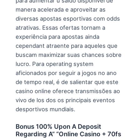
para aumentar u saldo disponível de
manera acelerada e aproveitar as
diversas apostas esportivas com odds
atrativas. Essas ofertas tornam a
experiência para apostas ainda
cependant atraente para aqueles que
buscam maximizar suas chances sobre
lucro. Para operating system
aficionados por seguir a jogos no ano
de tempo real, é de salientar que este
casino online oferece transmissões ao
vivo de los dos os principais eventos
desportivos mundiais.
Bonus 100% Upon A Deposit
Regarding A” “Online Casino + 70fs