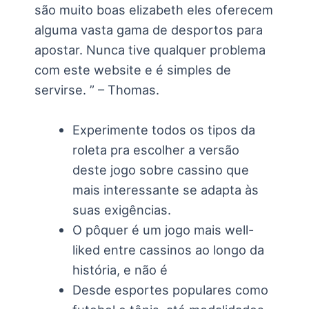
são muito boas elizabeth eles oferecem
alguma vasta gama de desportos para
apostar. Nunca tive qualquer problema
com este website e é simples de
servirse. ” – Thomas.
Experimente todos os tipos da
roleta pra escolher a versão
deste jogo sobre cassino que
mais interessante se adapta às
suas exigências.
O pôquer é um jogo mais well-
liked entre cassinos ao longo da
história, e não é
Desde esportes populares como