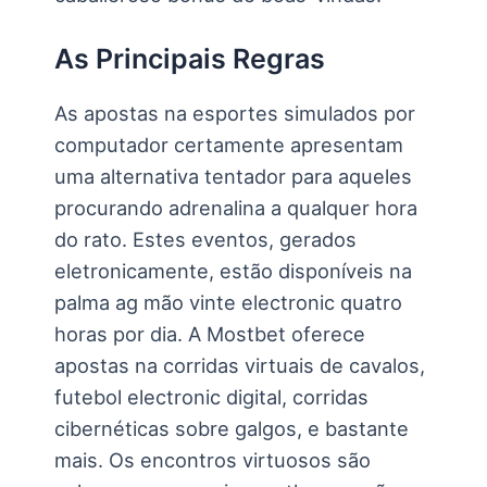
As Principais Regras
As apostas na esportes simulados por
computador certamente apresentam
uma alternativa tentador para aqueles
procurando adrenalina a qualquer hora
do rato. Estes eventos, gerados
eletronicamente, estão disponíveis na
palma ag mão vinte electronic quatro
horas por dia. A Mostbet oferece
apostas na corridas virtuais de cavalos,
futebol electronic digital, corridas
cibernéticas sobre galgos, e bastante
mais. Os encontros virtuosos são