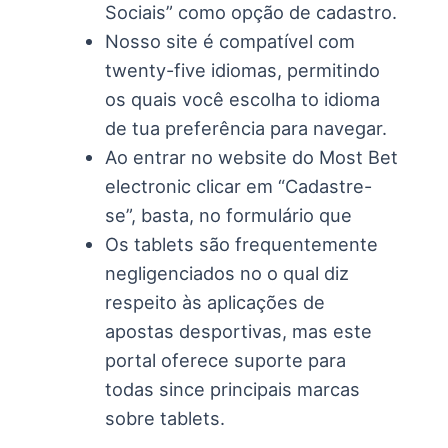
Sociais” como opção de cadastro.
Nosso site é compatível com
twenty-five idiomas, permitindo
os quais você escolha to idioma
de tua preferência para navegar.
Ao entrar no website do Most Bet
electronic clicar em “Cadastre-
se”, basta, no formulário que
Os tablets são frequentemente
negligenciados no o qual diz
respeito às aplicações de
apostas desportivas, mas este
portal oferece suporte para
todas since principais marcas
sobre tablets.