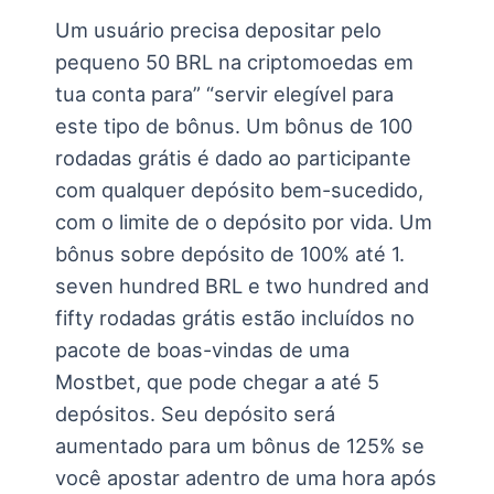
Um usuário precisa depositar pelo
pequeno 50 BRL na criptomoedas em
tua conta para” “servir elegível para
este tipo de bônus. Um bônus de 100
rodadas grátis é dado ao participante
com qualquer depósito bem-sucedido,
com o limite de o depósito por vida. Um
bônus sobre depósito de 100% até 1.
seven hundred BRL e two hundred and
fifty rodadas grátis estão incluídos no
pacote de boas-vindas de uma
Mostbet, que pode chegar a até 5
depósitos. Seu depósito será
aumentado para um bônus de 125% se
você apostar adentro de uma hora após