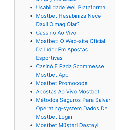
Usabilidade Weil Plataforma
Mostbet Hesabınıza Necə
Daxil Olmaq Olar?
Cassino Ao Vivo
Mostbet: O Web-site Oficial
Da Líder Em Apostas
Esportivas
Casinò E Pada Scommesse
Mostbet App
Mostbet Promocode
Apostas Ao Vivo Mostbet
Métodos Seguros Para Salvar
Operating-system Dados De
Mostbet Login
Mostbet Müştəri Dəstəyi