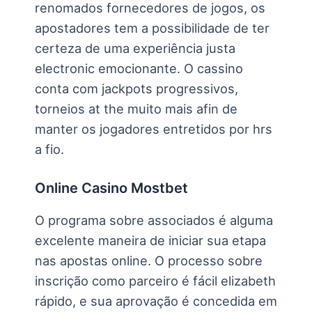
renomados fornecedores de jogos, os
apostadores tem a possibilidade de ter
certeza de uma experiência justa
electronic emocionante. O cassino
conta com jackpots progressivos,
torneios at the muito mais afin de
manter os jogadores entretidos por hrs
a fio.
Online Casino Mostbet
O programa sobre associados é alguma
excelente maneira de iniciar sua etapa
nas apostas online. O processo sobre
inscrição como parceiro é fácil elizabeth
rápido, e sua aprovação é concedida em