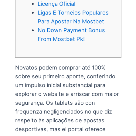
Licença Oficial
Ligas E Torneios Populares
Para Apostar Na Mostbet
No Down Payment Bonus
From Mostbet Pk!
Novatos podem comprar até 100%
sobre seu primeiro aporte, conferindo
um impulso inicial substancial para
explorar o website e arriscar com maior
segurança. Os tablets são con
frequenza negligenciados no que diz
respeito às aplicações de apostas
desportivas, mas el portal oferece