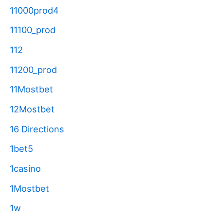
11000prod4
11100_prod
112
11200_prod
11Mostbet
12Mostbet
16 Directions
1bet5
1casino
1Mostbet
1w