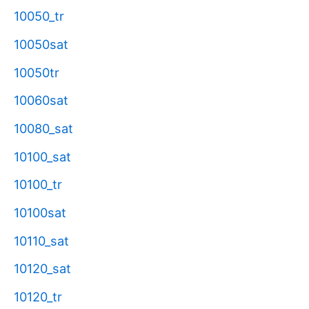
10050_tr
10050sat
10050tr
10060sat
10080_sat
10100_sat
10100_tr
10100sat
10110_sat
10120_sat
10120_tr