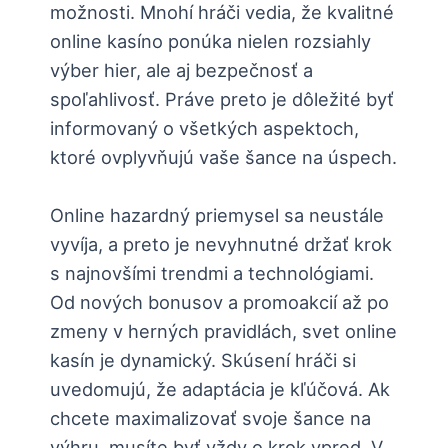
možnosti. Mnohí hráči vedia, že kvalitné
online kasíno ponúka nielen rozsiahly
výber hier, ale aj bezpečnosť a
spoľahlivosť. Práve preto je dôležité byť
informovaný o všetkých aspektoch,
ktoré ovplyvňujú vaše šance na úspech.
Online hazardný priemysel sa neustále
vyvíja, a preto je nevyhnutné držať krok
s najnovšími trendmi a technológiami.
Od nových bonusov a promoakcií až po
zmeny v herných pravidlách, svet online
kasín je dynamický. Skúsení hráči si
uvedomujú, že adaptácia je kľúčová. Ak
chcete maximalizovať svoje šance na
výhru, musíte byť vždy o krok vpred. V