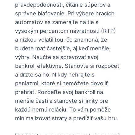
pravdepodobnosti, čítanie súperov a
správne blafovanie. Pri výbere hracích
automatov sa zamerajte na tie s
vysokým percentom návratnosti (RTP)
a nízkou volatilitou, čo znamená, že
budete mať častejšie, aj keď menšie,
výhry. Naučte sa spravovať svoj
bankroll efektívne. Stanovte si rozpočet
a držte sa ho. Nikdy nehrajte s
peniazmi, ktoré si nemôžete dovoliť
prehrať. Rozdeľte svoj bankroll na
menšie časti a stanovte si limity pre
každú hernú reláciu. To vám pomôže
minimalizovať straty a predĺžiť vašu hru.