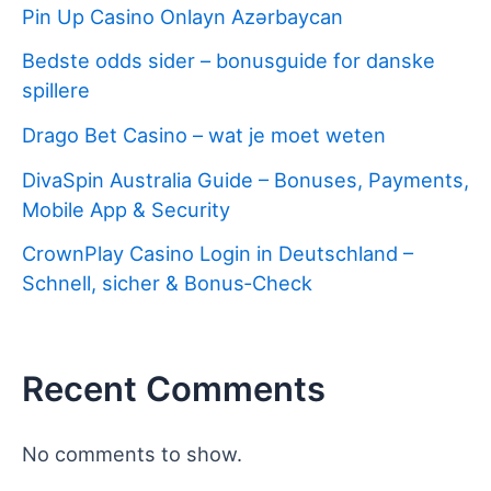
Pin Up Casino Onlayn Azərbaycan
Bedste odds sider – bonusguide for danske
spillere
Drago Bet Casino – wat je moet weten
DivaSpin Australia Guide – Bonuses, Payments,
Mobile App & Security
CrownPlay Casino Login in Deutschland –
Schnell, sicher & Bonus‑Check
Recent Comments
No comments to show.