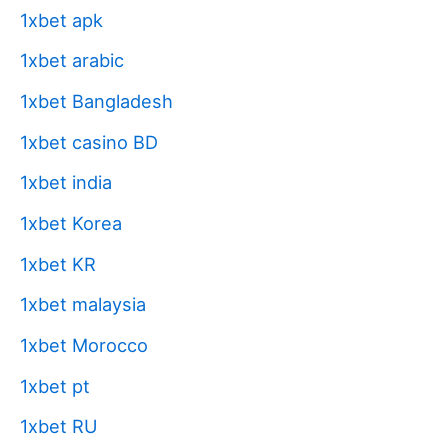
1xbet apk
1xbet arabic
1xbet Bangladesh
1xbet casino BD
1xbet india
1xbet Korea
1xbet KR
1xbet malaysia
1xbet Morocco
1xbet pt
1xbet RU