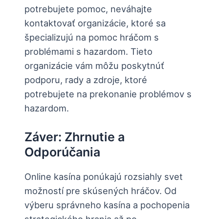
potrebujete pomoc, neváhajte
kontaktovať organizácie, ktoré sa
špecializujú na pomoc hráčom s
problémami s hazardom. Tieto
organizácie vám môžu poskytnúť
podporu, rady a zdroje, ktoré
potrebujete na prekonanie problémov s
hazardom.
Záver: Zhrnutie a
Odporúčania
Online kasína ponúkajú rozsiahly svet
možností pre skúsených hráčov. Od
výberu správneho kasína a pochopenia