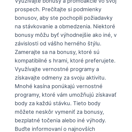
Využívajte bonusy a promoakcie vo svoj
prospech. Prečítajte si podmienky
bonusov, aby ste pochopili požiadavky
na stávkovanie a obmedzenia. Niektoré
bonusy môžu byť výhodnejšie ako iné, v
závislosti od vášho herného štýlu.
Zamerajte sa na bonusy, ktoré sú
kompatibilné s hrami, ktoré preferujete.
Využívajte vernostné programy a
získavajte odmeny za svoju aktivitu.
Mnohé kasína ponúkajú vernostné
programy, ktoré vám umožňujú získavať
body za každú stávku. Tieto body
môžete neskôr vymeniť za bonusy,
bezplatné točenia alebo iné výhody.
Buďte informovaní o najnovších