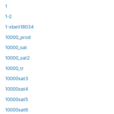
1
1-2
1-xbeti18034
10000_prod
10000_sat
10000_sat2
10000_tr
10000sat3
10000sat4
10000sat5
10000sat6