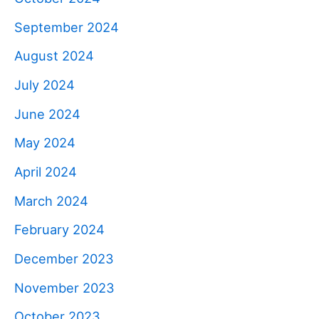
September 2024
August 2024
July 2024
June 2024
May 2024
April 2024
March 2024
February 2024
December 2023
November 2023
October 2023