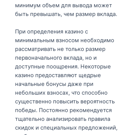
минимум объем для вывода может
быть превышать, чем размер вклада.
При определения казино с
минимальным взносом необходимо
рассматривать не только размер
первоначального вклада, но и
доступные поощрения. Некоторые
казино предоставляют щедрые
начальные бонусы даже при
небольших взносах, что способно
существенно повысить вероятность
победы. Постоянно рекомендуется
тщательно анализировать правила
скидок и специальных предложений,