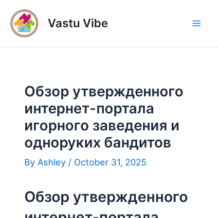
Skip
to
Vastu Vibe
Mai
content
Men
Обзор утвержденного
интернет-портала
игорного заведения и
одноруких бандитов
By
Ashley
/
October 31, 2025
Обзор утвержденного
интернет-портала