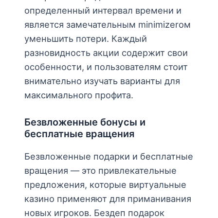
определенный интервал времени и
является замечательным minimizerом
уменьшить потери. Каждый
разновидность акции содержит свои
особенности, и пользователям стоит
внимательно изучать варианты для
максимального профита.
Безвложенные бонусы и
бесплатные вращения
Безвложенные подарки и бесплатные
вращения — это привлекательные
предложения, которые виртуальные
казино применяют для приманивания
новых игроков. Бездеп подарок