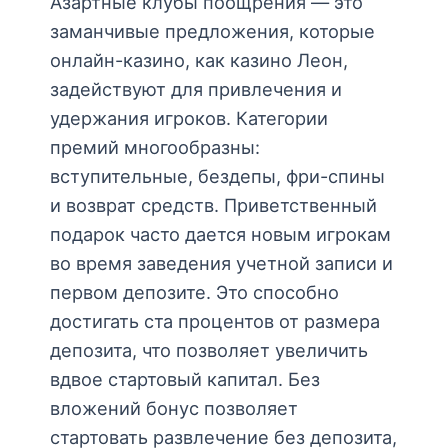
Азартные клубы поощрения — это
заманчивые предложения, которые
онлайн-казино, как казино Леон,
задействуют для привлечения и
удержания игроков. Категории
премий многообразны:
вступительные, бездепы, фри-спины
и возврат средств. Приветственный
подарок часто дается новым игрокам
во время заведения учетной записи и
первом депозите. Это способно
достигать ста процентов от размера
депозита, что позволяет увеличить
вдвое стартовый капитал. Без
вложений бонус позволяет
стартовать развлечение без депозита,