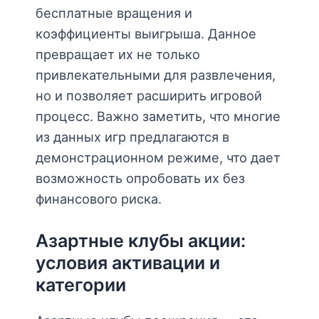
бесплатные вращения и
коэффициенты выигрыша. Данное
превращает их не только
привлекательными для развлечения,
но и позволяет расширить игровой
процесс. Важно заметить, что многие
из данных игр предлагаются в
демонстрационном режиме, что дает
возможность опробовать их без
финансового риска.
Азартные клубы акции:
условия активации и
категории