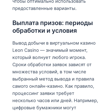
чтобы оптимально использовать
предоставленные варианты.
Выплата призов: периоды
обработки и условия
Вывод добычи в виртуальном казино
Leon Casino — значимый момент,
который волнует любого игрока.
Сроки обработки заявок зависят от
множества условий, в том числе
выбранный метод вывода и правила
самого онлайн-казино. Как правило,
процессинг заявки требует
несколько часов или дней. Например,
цифровые бумажники могут