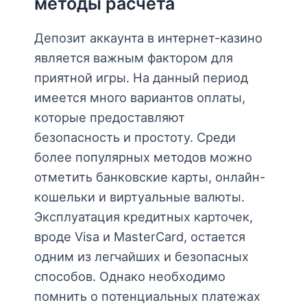
методы расчета
Депозит аккаунта в интернет-казино
является важным фактором для
приятной игры. На данный период
имеется много вариантов оплаты,
которые предоставляют
безопасность и простоту. Среди
более популярных методов можно
отметить банковские карты, онлайн-
кошельки и виртуальные валюты.
Эксплуатация кредитных карточек,
вроде Visa и MasterCard, остается
одним из легчайших и безопасных
способов. Однако необходимо
помнить о потенциальных платежах