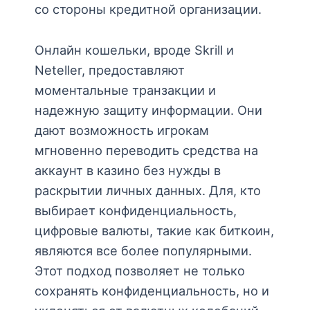
со стороны кредитной организации.
Онлайн кошельки, вроде Skrill и
Neteller, предоставляют
моментальные транзакции и
надежную защиту информации. Они
дают возможность игрокам
мгновенно переводить средства на
аккаунт в казино без нужды в
раскрытии личных данных. Для, кто
выбирает конфиденциальность,
цифровые валюты, такие как биткоин,
являются все более популярными.
Этот подход позволяет не только
сохранять конфиденциальность, но и