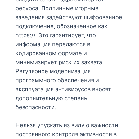
ресурса. Подлинные игорные
заведения задействуют шифрованное
подключение, обозначенное как
https://. Это гарантирует, что
информация передаются в
кодированном формате и
минимизирует риск их захвата.
Регулярное модернизация
программного обеспечения и
эксплуатация антивирусов вносят
дополнительную степень
безопасности.
Нельзя упускать из виду о важности
постоянного контроля активности в