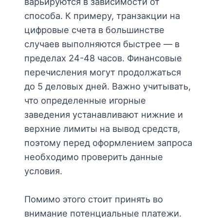
варьируются в зависимости от
способа. К примеру, транзакции на
цифровые счета в большинстве
случаев выполняются быстрее — в
пределах 24-48 часов. Финансовые
перечисления могут продолжаться
до 5 деловых дней. Важно учитывать,
что определенные игорные
заведения устанавливают нижние и
верхние лимиты на вывод средств,
поэтому перед оформлением запроса
необходимо проверить данные
условия.
Помимо этого стоит принять во
внимание потенциальные платежи.