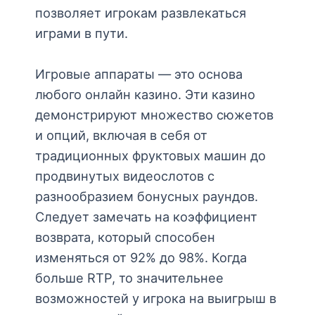
позволяет игрокам развлекаться
играми в пути.
Игровые аппараты — это основа
любого онлайн казино. Эти казино
демонстрируют множество сюжетов
и опций, включая в себя от
традиционных фруктовых машин до
продвинутых видеослотов с
разнообразием бонусных раундов.
Следует замечать на коэффициент
возврата, который способен
изменяться от 92% до 98%. Когда
больше RTP, то значительнее
возможностей у игрока на выигрыш в