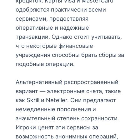
кредиток. Карты Visa и MasterCard
одобряются практически всеми
сервисами, предоставляя
оперативные и надежные
транзакции. Однако стоит учитывать,
что некоторые финансовые
учреждения способны брать сборы за
подобные операции.
Альтернативный распространенный
вариант — электронные счета, такие
как Skrill и Neteller. Они предлагают
немедленные пополнения и
значительный степень сохранности.
Игроки ценят эти сервисы за
возможность анонимных операций,