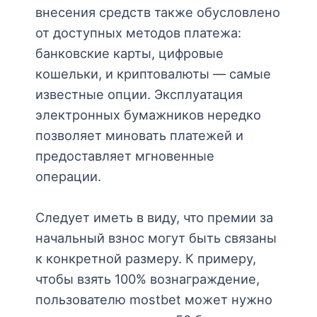
внесения средств также обусловлено
от доступных методов платежа:
банковские карты, цифровые
кошельки, и криптовалюты — самые
известные опции. Эксплуатация
электронных бумажников нередко
позволяет миновать платежей и
предоставляет мгновенные
операции.
Следует иметь в виду, что премии за
начальный взнос могут быть связаны
к конкретной размеру. К примеру,
чтобы взять 100% вознаграждение,
пользователю mostbet может нужно