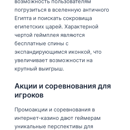
возможность пользователям
погрузиться в вселенную античного
Египта и поискать сокровища
египетских царей. Характерной
чертой геймплея являются
бесплатные спины с
экспандирующимся иконкой, что
увеличивает возможности на
крупный выигрыш.
Акции и соревнования для
игроков
Промоакции и соревнования в
интернет-казино дают геймерам
уникальные перспективы для