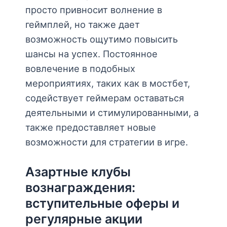
просто привносит волнение в
геймплей, но также дает
возможность ощутимо повысить
шансы на успех. Постоянное
вовлечение в подобных
мероприятиях, таких как в мостбет,
содействует геймерам оставаться
деятельными и стимулированными, а
также предоставляет новые
возможности для стратегии в игре.
Азартные клубы
вознаграждения:
вступительные оферы и
регулярные акции