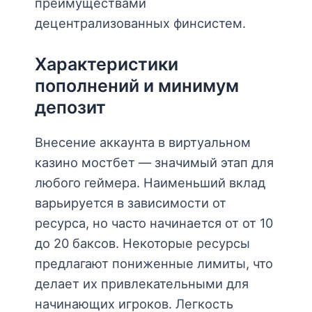
преимуществами
децентрализованных финсистем.
Характеристики
пополнений и минимум
депозит
Внесение аккаунта в виртуальном
казино мостбет — значимый этап для
любого геймера. Наименьший вклад
варьируется в зависимости от
ресурса, но часто начинается от от 10
до 20 баксов. Некоторые ресурсы
предлагают пониженные лимиты, что
делает их привлекательными для
начинающих игроков. Легкость