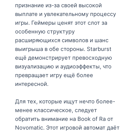
признание из-за своей высокой
выплате и увлекательному процессу
игры. Геймеры ценят этот слот за
особенную структуру
расширяющихся символов и шанс
выигрыша в обе стороны. Starburst
ещё демонстрирует превосходную
визуализацию и аудиоэффекты, что
превращает игру ещё более
интересной.
Для тех, которые ищут нечто более-
менее классическое, следует
обратить внимание на Book of Ra от
Novomatic. Этот игровой автомат даёт