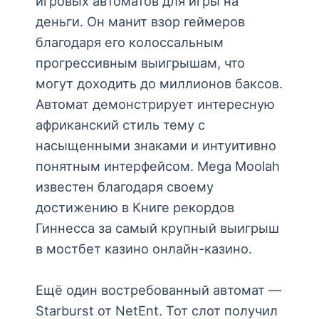
игровых автоматов для игры на
деньги. Он манит взор геймеров
благодаря его колоссальным
прогрессивным выигрышам, что
могут доходить до миллионов баксов.
Автомат демонстрирует интересную
африканский стиль тему с
насыщенными знаками и интуитивно
понятным интерфейсом. Mega Moolah
известен благодаря своему
достижению в Книге рекордов
Гиннесса за самый крупный выигрыш
в мостбет казино онлайн-казино.
Ещё один востребованный автомат —
Starburst от NetEnt. Тот слот получил