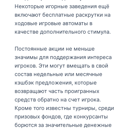
Некоторые игорные заведения ещё
включают бесплатные раскрутки на
ходовые игровые автоматы в
качестве дополнительного стимула.
Постоянные акции не меньше
значимы для поддержания интереса
игроков. Эти могут вмещать в свой
состав недельные или месячные
кэшбэк предложения, которые
возвращают часть проигранных
средств обратно на счет игрока.
Кроме того известны турниры, среди
призовых фондов, где конкурсанты
борются за значительные денежные