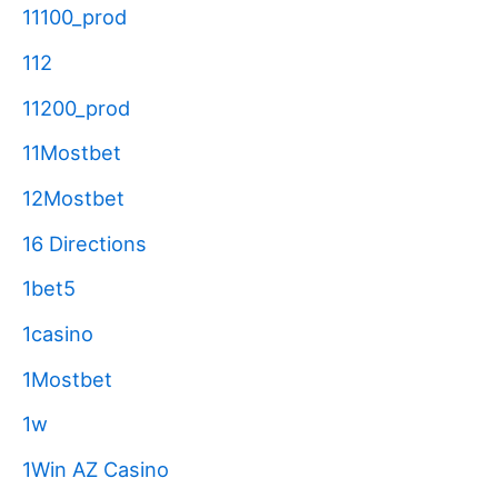
11100_prod
112
11200_prod
11Mostbet
12Mostbet
16 Directions
1bet5
1casino
1Mostbet
1w
1Win AZ Casino