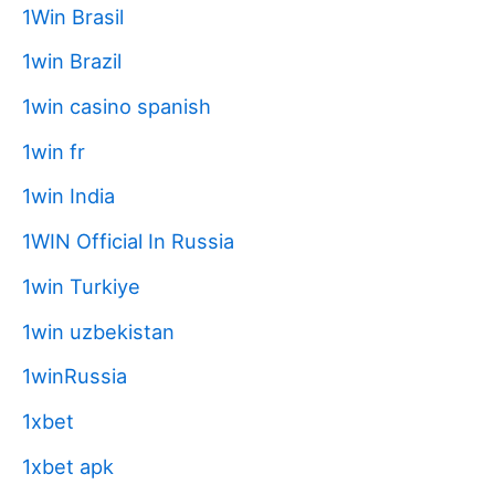
1Win Brasil
1win Brazil
1win casino spanish
1win fr
1win India
1WIN Official In Russia
1win Turkiye
1win uzbekistan
1winRussia
1xbet
1xbet apk