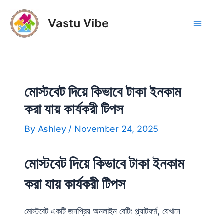
Skip
to
Vastu Vibe
Mai
content
Men
মোস্টবেট দিয়ে কিভাবে টাকা ইনকাম
করা যায় কার্যকরী টিপস
By
Ashley
/
November 24, 2025
মোস্টবেট দিয়ে কিভাবে টাকা ইনকাম
করা যায় কার্যকরী টিপস
মোস্টবেট একটি জনপ্রিয় অনলাইন বেটিং প্ল্যাটফর্ম, যেখানে