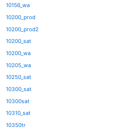
10156_wa
10200_prod
10200_prod2
10200_sat
10200_wa
10205_wa
10250_sat
10300_sat
10300sat
10310_sat
10350tr