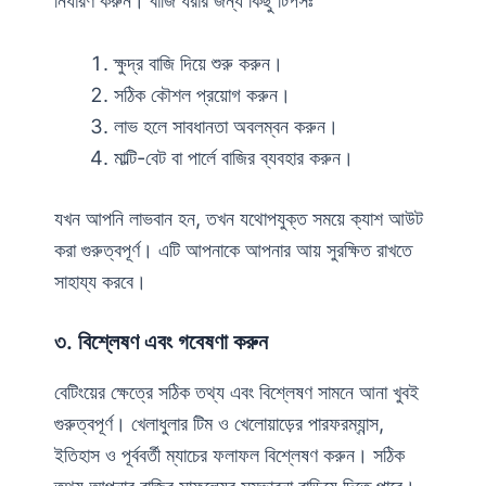
ক্ষুদ্র বাজি দিয়ে শুরু করুন।
সঠিক কৌশল প্রয়োগ করুন।
লাভ হলে সাবধানতা অবলম্বন করুন।
মাল্টি-বেট বা পার্লে বাজির ব্যবহার করুন।
যখন আপনি লাভবান হন, তখন যথোপযুক্ত সময়ে ক্যাশ আউট
করা গুরুত্বপূর্ণ। এটি আপনাকে আপনার আয় সুরক্ষিত রাখতে
সাহায্য করবে।
৩. বিশ্লেষণ এবং গবেষণা করুন
বেটিংয়ের ক্ষেত্রে সঠিক তথ্য এবং বিশ্লেষণ সামনে আনা খুবই
গুরুত্বপূর্ণ। খেলাধুলার টিম ও খেলোয়াড়ের পারফরম্যান্স,
ইতিহাস ও পূর্ববর্তী ম্যাচের ফলাফল বিশ্লেষণ করুন। সঠিক