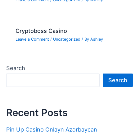
Cryptoboss Casino
Leave a Comment
/
Uncategorized
/ By
Ashley
Search
Search
Recent Posts
Pin Up Casino Onlayn Azərbaycan