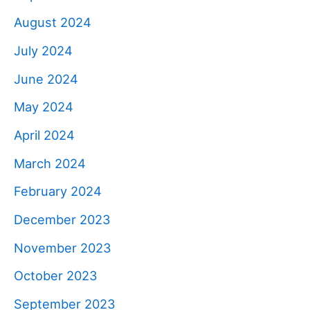
August 2024
July 2024
June 2024
May 2024
April 2024
March 2024
February 2024
December 2023
November 2023
October 2023
September 2023