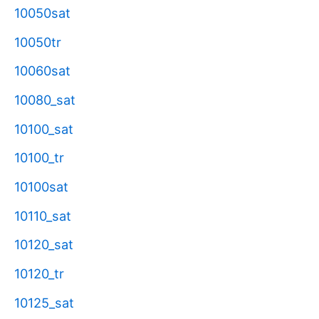
10050sat
10050tr
10060sat
10080_sat
10100_sat
10100_tr
10100sat
10110_sat
10120_sat
10120_tr
10125_sat