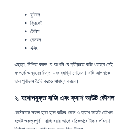
ফুটবল
ক্রিকেট
টেনিস
বেসবল
বক্সিং
এছাড়া, নিশ্চিত করুন যে আপনি যে ক্রীড়াতে বাজি ধরছেন সেই
সম্পর্কে অন্যদের চিন্তা এবং ব্যাখ্যা শোনেন। এটি আপনাকে
ভাল পূর্বাভাস তৈরি করতে সাহায্য করবে।
২. যথোপযুক্ত বাজি এবং ক্যাশ আউট কৌশল
মোস্টবেটে সফল হতে হলে বাজির ধরনে ও ক্যাশ আউট কৌশল
যথেষ্ট গুরুত্বপূর্ণ। বাজি ধরার আগে সঠিকভাবে টাকার পরিমাণ
নির্ধারণ করুন। বাজি ধরার জন্য কিছু টিপসঃ