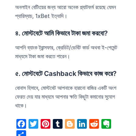
অনলাইন বেটিংয়ের জন্য আরো অনেক প্ল্যাটফর্ম রয়েছে যেমন
প্যারিম্যাচ, 1xBet ইত্যাদি।
৪. মোস্টবেটে আমি কিভাবে টাকা জমা করবো?
আপনি ব্যাংক ট্রান্সফার, ক্রেডিট/ডেবিট কার্ড অথবা ই-পেমেন্ট
মাধ্যমে টাকা জমা করতে পারেন।
৫. মোস্টবেটে Cashback কিভাবে কাজ করে?
বোনাস হিসাবে, মোস্টবেট আপনাকে হারানো বাজির একটি অংশ
ফেরত দেয় যার মাধ্যমে আপনার ক্ষতি কিছুটা কমানোর সুযোগ
থাকে।
F
T
Pi
T
Bl
Li
R
E
a
w
nt
u
o
n
e
v
S