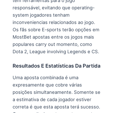
tem ferramentas para o jogo
responsável, evitando que operating-
system jogadores tenham
inconveniencias relacionados ao jogo.
Os fãs sobre E-sports terão opções em
MostBet apostas entre os jogos mais
populares carry out momento, como
Dota 2, League involving Legends e CS.
Resultados E Estatísticas Da Partida
Uma aposta combinada é uma
expresamente que cobre várias
posições simultaneamente. Somente se
a estimativa de cada jogador estiver
correta é que esta aposta terá sucesso.