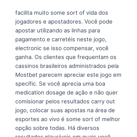
facilita muito some sort of vida dos
jogadores e apostadores. Você pode
apostar utilizando as linhas para
pagamento e carretéis neste jogo,
electronic se isso compensar, você
ganha. Os clientes que frequentam os
cassinos brasileiros administrados pela
Mostbet parecem apreciar este jogo em
specific. Se você aprecia uma boa
medication dosage de ação e não quer
comisionar pelos resultados carry out
jogo, colocar suas apostas na área de
esportes ao vivo é some sort of melhor
opção sobre todas. Há diversos
resultados plausíveis em quais você