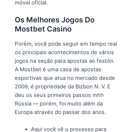
móvel oficial.
Os Melhores Jogos Do
Mostbet Casino
Porém, você pode seguir em tempo real
os principais acontecimentos de vários
jogos na seção para apostas ao festón.
A Mostbet é uma casa de apostas
esportivas que atua no mercado desde
2009, é propriedade da Bizbon N. V. E
deu os seus primeiros passos mhh
Rússia — porém, foi muito além da
Europa através do passar dos anos.
Aqui você vê u processo para