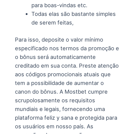
para boas-vindas etc.
Todas elas são bastante simples
de serem feitas,
Para isso, deposite o valor mínimo
especificado nos termos da promoção e
o bônus será automaticamente
creditado em sua conta. Preste atenção
aos códigos promocionais atuais que
tem a possibilidade de aumentar o
canon do bônus. A Mostbet cumpre
scrupolosamente os requisitos
mundiais e legais, fornecendo uma
plataforma feliz y sana e protegida para
os usuários em nosso país. As