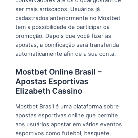
ser mais arriscados. Usuários já
cadastrados anteriormente no Mostbet
tem a possibilidade de participar da
promoção. Depois que você fizer as
apostas, a bonificação será transferida
automaticamente afin de a sua conta.
Mostbet Online Brasil –
Apostas Esportivas
Elizabeth Cassino
Mostbet Brasil é uma plataforma sobre
apostas esportivas online que permite
aos usuários apostar em vários eventos
esportivos como futebol, basquete,