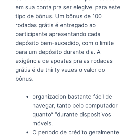
em sua conta pra ser elegível para este
tipo de bônus. Um bônus de 100
rodadas grátis é entregado ao
participante apresentando cada
depósito bem-sucedido, com o limite
para um depósito durante dia. A
exigência de apostas pra as rodadas
grátis é de thirty vezes o valor do
bônus.
organizacion bastante fácil de
navegar, tanto pelo computador
quanto” “durante dispositivos
móveis.
O período de crédito geralmente