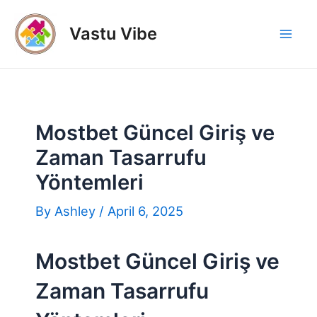
Skip
to
Vastu Vibe
Mai
content
Men
Mostbet Güncel Giriş ve
Zaman Tasarrufu
Yöntemleri
By
Ashley
/
April 6, 2025
Mostbet Güncel Giriş ve
Zaman Tasarrufu