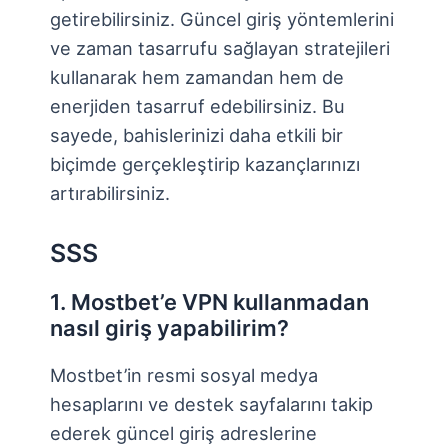
getirebilirsiniz. Güncel giriş yöntemlerini
ve zaman tasarrufu sağlayan stratejileri
kullanarak hem zamandan hem de
enerjiden tasarruf edebilirsiniz. Bu
sayede, bahislerinizi daha etkili bir
biçimde gerçekleştirip kazançlarınızı
artırabilirsiniz.
SSS
1. Mostbet’e VPN kullanmadan
nasıl giriş yapabilirim?
Mostbet’in resmi sosyal medya
hesaplarını ve destek sayfalarını takip
ederek güncel giriş adreslerine