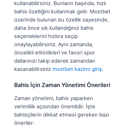
kullanabilirsiniz. Bunların başında, hızlı
bahis özelliğini kullanmak gelir. Mostbet
üzerinde bulunan bu özellik sayesinde,
daha önce sık kullandığınız bahis
seçeneklerini hızlıca seçip
onaylayabilirsiniz. Aynı zamanda,
öncelikli etkinlikleri ve favori spor
dallarınızı takip ederek zamandan
kazanabilirsiniz
mostbet kazino giriş
.
Bahis İçin Zaman Yönetimi Önerileri
Zaman yönetimi, bahis yaparken
verimlilik açısından önemlidir. İşte
bahisçilerin dikkat etmesi gereken bazı
öneriler: