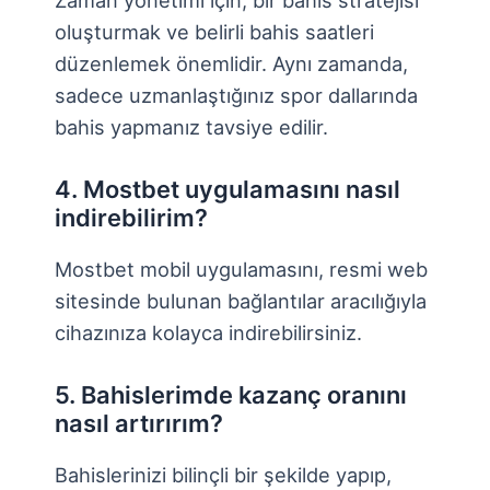
oluşturmak ve belirli bahis saatleri
düzenlemek önemlidir. Aynı zamanda,
sadece uzmanlaştığınız spor dallarında
bahis yapmanız tavsiye edilir.
4. Mostbet uygulamasını nasıl
indirebilirim?
Mostbet mobil uygulamasını, resmi web
sitesinde bulunan bağlantılar aracılığıyla
cihazınıza kolayca indirebilirsiniz.
5. Bahislerimde kazanç oranını
nasıl artırırım?
Bahislerinizi bilinçli bir şekilde yapıp,