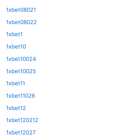
1xbet08021
1xbet08022
1xbet1
1xbet10
1xbet10024
1xbet10025
1xbet11
1xbet11026
1xbet12
1xbet120212
1xbet12027