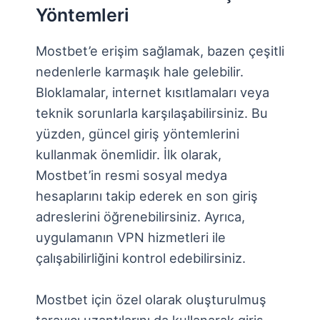
Yöntemleri
Mostbet’e erişim sağlamak, bazen çeşitli
nedenlerle karmaşık hale gelebilir.
Bloklamalar, internet kısıtlamaları veya
teknik sorunlarla karşılaşabilirsiniz. Bu
yüzden, güncel giriş yöntemlerini
kullanmak önemlidir. İlk olarak,
Mostbet’in resmi sosyal medya
hesaplarını takip ederek en son giriş
adreslerini öğrenebilirsiniz. Ayrıca,
uygulamanın VPN hizmetleri ile
çalışabilirliğini kontrol edebilirsiniz.
Mostbet için özel olarak oluşturulmuş