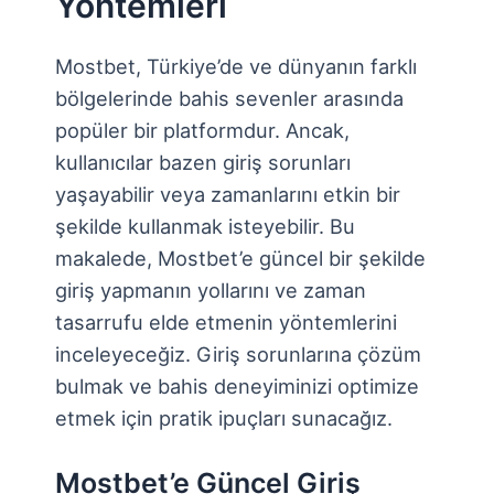
Yöntemleri
Mostbet, Türkiye’de ve dünyanın farklı
bölgelerinde bahis sevenler arasında
popüler bir platformdur. Ancak,
kullanıcılar bazen giriş sorunları
yaşayabilir veya zamanlarını etkin bir
şekilde kullanmak isteyebilir. Bu
makalede, Mostbet’e güncel bir şekilde
giriş yapmanın yollarını ve zaman
tasarrufu elde etmenin yöntemlerini
inceleyeceğiz. Giriş sorunlarına çözüm
bulmak ve bahis deneyiminizi optimize
etmek için pratik ipuçları sunacağız.
Mostbet’e Güncel Giriş