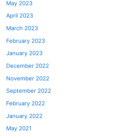
May 2023
April 2023
March 2023
February 2023
January 2023
December 2022
November 2022
September 2022
February 2022
January 2022
May 2021