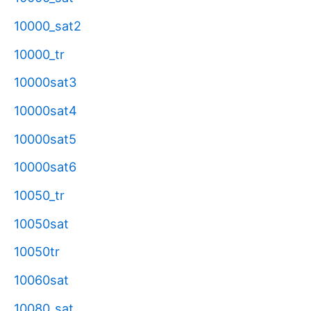
10000_sat2
10000_tr
10000sat3
10000sat4
10000sat5
10000sat6
10050_tr
10050sat
10050tr
10060sat
10080_sat