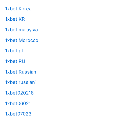
1xbet Korea
1xbet KR
1xbet malaysia
1xbet Morocco
1xbet pt
1xbet RU
1xbet Russian
1xbet russian1
1xbet020218
1xbet06021
1xbet07023