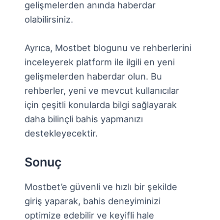
gelişmelerden anında haberdar
olabilirsiniz.
Ayrıca, Mostbet blogunu ve rehberlerini
inceleyerek platform ile ilgili en yeni
gelişmelerden haberdar olun. Bu
rehberler, yeni ve mevcut kullanıcılar
için çeşitli konularda bilgi sağlayarak
daha bilinçli bahis yapmanızı
destekleyecektir.
Sonuç
Mostbet’e güvenli ve hızlı bir şekilde
giriş yaparak, bahis deneyiminizi
optimize edebilir ve keyifli hale