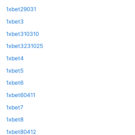
1xbet29031
1xbet3
1xbet310310
1xbet3231025
1xbet4
1xbet5
1xbet6
1xbet60411
1xbet7
1xbet8
1xbet80412