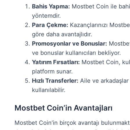
Bahis Yapma:
Mostbet Coin ile bahis
yöntemdir.
Para Çekme:
Kazançlarınızı Mostbe
göre daha avantajlıdır.
Promosyonlar ve Bonuslar:
Mostbet 
ve bonuslar kullanıcıları bekliyor.
Yatırım Fırsatları:
Mostbet Coin, kull
platform sunar.
Hızlı Transferler:
Aile ve arkadaşlar 
kullanılabilir.
Mostbet Coin’in Avantajları
Mostbet Coin’in birçok avantajı bulunmaktad