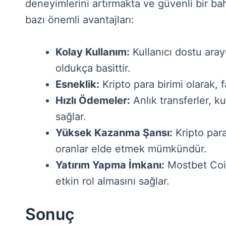
deneyimlerini artırmakta ve güvenli bir ba
bazı önemli avantajları:
Kolay Kullanım:
Kullanıcı dostu ara
oldukça basittir.
Esneklik:
Kripto para birimi olarak, f
Hızlı Ödemeler:
Anlık transferler, ku
sağlar.
Yüksek Kazanma Şansı:
Kripto para
oranlar elde etmek mümkündür.
Yatırım Yapma İmkanı:
Mostbet Coin,
etkin rol almasını sağlar.
Sonuç