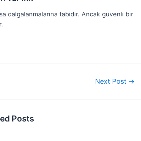
sa dalgalanmalarına tabidir. Ancak güvenli bir
r.
Next Post
→
ted Posts