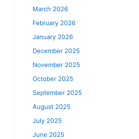
March 2026
February 2026
January 2026
December 2025
November 2025
October 2025
September 2025
August 2025
July 2025
June 2025