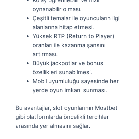
Kolay öğrenilebilir ve hızlı
oynanabilir olması.
Çeşitli temalar ile oyuncuların ilgi
alanlarına hitap etmesi.
Yüksek RTP (Return to Player)
oranları ile kazanma şansını
artırması.
Büyük jackpotlar ve bonus
özellikleri sunabilmesi.
Mobil uyumluluğu sayesinde her
yerde oyun imkanı sunması.
Bu avantajlar, slot oyunlarının Mostbet
gibi platformlarda öncelikli tercihler
arasında yer almasını sağlar.