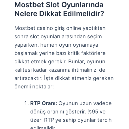
Mostbet Slot Oyunlarında
Nelere Dikkat Edilmelidir?
Mostbet casino giriş online yaptıktan
sonra slot oyunları arasından seçim
yaparken, hemen oyun oynamaya
başlamak yerine bazı kritik faktörlere
dikkat etmek gerekir. Bunlar, oyunun
kalitesi kadar kazanma ihtimalinizi de
artıracaktır. İşte dikkat etmeniz gereken
önemli noktalar:
RTP Oranı:
Oyunun uzun vadede
dönüş oranını gösterir. %95 ve
üzeri RTP’ye sahip oyunlar tercih
edilmelidir.