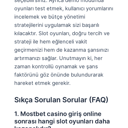
seçebilirsiniz. Ayrıca demo modunda
oyunları test etmek, kullanıcı yorumlarını
incelemek ve bütçe yönetimi
stratejilerini uygulamak sizi başarılı
kılacaktır. Slot oyunları, doğru tercih ve
strateji ile hem eğlenceli vakit
geçirmenizi hem de kazanma şansınızı
artırmanızı sağlar. Unutmayın ki, her
zaman kontrollü oynamak ve şans
faktörünü göz önünde bulundurarak
hareket etmek gerekir.
Sıkça Sorulan Sorular (FAQ)
1. Mostbet casino giriş online
sonrası hangi slot oyunları daha