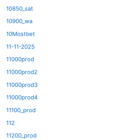
10850_sat
10900_wa
10Mostbet
11-11-2025
11000prod
11000prod2
11000prod3
11000prod4
11100_prod
112
11200_prod