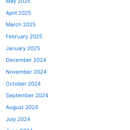
May 2025
April 2025
March 2025
February 2025
January 2025
December 2024
November 2024
October 2024
September 2024
August 2024
July 2024