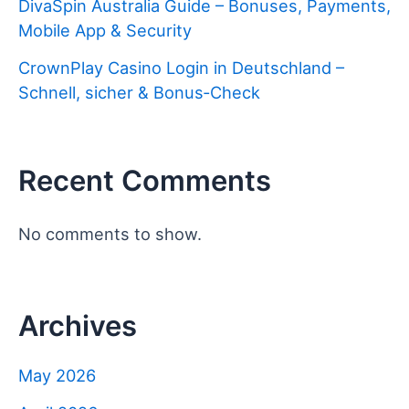
DivaSpin Australia Guide – Bonuses, Payments,
Mobile App & Security
CrownPlay Casino Login in Deutschland –
Schnell, sicher & Bonus‑Check
Recent Comments
No comments to show.
Archives
May 2026