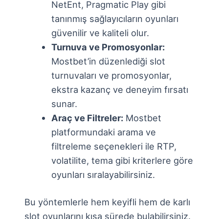
NetEnt, Pragmatic Play gibi
tanınmış sağlayıcıların oyunları
güvenilir ve kaliteli olur.
Turnuva ve Promosyonlar:
Mostbet’in düzenlediği slot
turnuvaları ve promosyonlar,
ekstra kazanç ve deneyim fırsatı
sunar.
Araç ve Filtreler:
Mostbet
platformundaki arama ve
filtreleme seçenekleri ile RTP,
volatilite, tema gibi kriterlere göre
oyunları sıralayabilirsiniz.
Bu yöntemlerle hem keyifli hem de karlı
slot oyunlarını kısa sürede bulabilirsiniz.