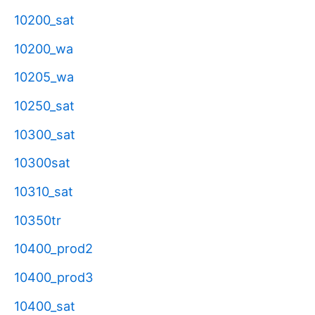
10200_sat
10200_wa
10205_wa
10250_sat
10300_sat
10300sat
10310_sat
10350tr
10400_prod2
10400_prod3
10400_sat