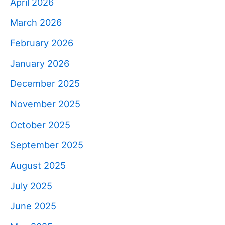
April 2026
March 2026
February 2026
January 2026
December 2025
November 2025
October 2025
September 2025
August 2025
July 2025
June 2025