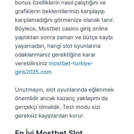
bonus özelliklerin nasıl çalıştığını ve
grafiklerin beklentilerinizi karşılayıp
karşılamadığını görmenize olanak tanır.
Böylece, Mostbet casino giriş online
yaptıktan sonra zaman ve bütçe kaybı
yaşamadan, hangi slot oyunlarına
odaklanmanız gerektiğine karar
verebilirsiniz
mostbet-turkiye-
giris2025.com
.
Unutmayın, slot oyunlarında eğlenmek
önemlidir ancak kazanç yaklaşımı da
gerçekçi olmalıdır. Test modu sizi
gereksiz kayıplardan korur.
En İyi Mostbet Slot