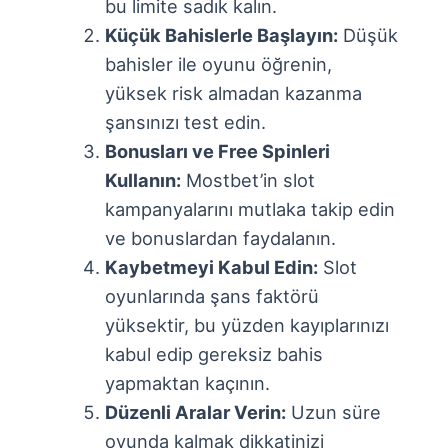
bu limite sadık kalın.
Küçük Bahislerle Başlayın:
Düşük
bahisler ile oyunu öğrenin,
yüksek risk almadan kazanma
şansınızı test edin.
Bonusları ve Free Spinleri
Kullanın:
Mostbet’in slot
kampanyalarını mutlaka takip edin
ve bonuslardan faydalanın.
Kaybetmeyi Kabul Edin:
Slot
oyunlarında şans faktörü
yüksektir, bu yüzden kayıplarınızı
kabul edip gereksiz bahis
yapmaktan kaçının.
Düzenli Aralar Verin:
Uzun süre
oyunda kalmak dikkatinizi