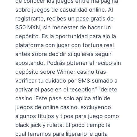
de conocer los juegos entre ma página
sobre juegos de casualidad online. Al
registrarte, recibes un pase gratis de
$50 MXN, sin menester de hacer un
depósito. Es la oportunidad para ajo la
plataforma con jugar con fortuna real
antes sobre decidir si quieres seguir
apostando. Podrás obtener el recibo sin
depósito sobre Winner casino tras
verificar tu cuidado por SMS sumado a
activar el pase en el reception” “delete
casino. Este pase solo aplica afin de
juegos de online casino, excluyendo
algunos títulos y tipos para juego como
black jack y ruleta. El poco tiempo la
cual tenemos para liberarlo le quita