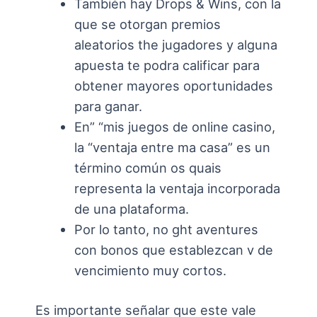
También hay Drops & Wins, con la
que se otorgan premios
aleatorios the jugadores y alguna
apuesta te podra calificar para
obtener mayores oportunidades
para ganar.
En” “mis juegos de online casino,
la “ventaja entre ma casa” es un
término común os quais
representa la ventaja incorporada
de una plataforma.
Por lo tanto, no ght aventures
con bonos que establezcan v de
vencimiento muy cortos.
Es importante señalar que este vale