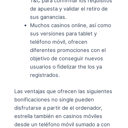
T&C para confirmar los requisitos
de apuesta y validar el retiro de
sus ganancias.
Muchos casinos online, así como
sus versiones para tablet y
teléfono móvil, ofrecen
diferentes promociones con el
objetivo de conseguir nuevos
usuarios o fidelizar the los ya
registrados.
Las ventajas que ofrecen las siguientes
bonificaciones no single pueden
disfrutarse a partir de el ordenador,
estrella también en casinos móviles
desde un teléfono móvil sumado a con