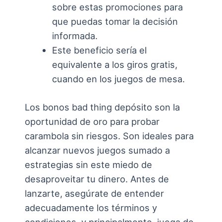
sobre estas promociones para
que puedas tomar la decisión
informada.
Este beneficio sería el
equivalente a los giros gratis,
cuando en los juegos de mesa.
Los bonos bad thing depósito son la
oportunidad de oro para probar
carambola sin riesgos. Son ideales para
alcanzar nuevos juegos sumado a
estrategias sin este miedo de
desaproveitar tu dinero. Antes de
lanzarte, asegúrate de entender
adecuadamente los términos y
condiciones, y principalmente, juega de