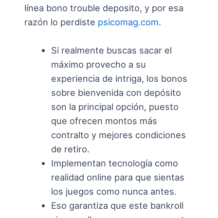
línea bono trouble deposito, y por esa
razón lo perdiste
psicomag.com
.
Si realmente buscas sacar el
máximo provecho a su
experiencia de intriga, los bonos
sobre bienvenida con depósito
son la principal opción, puesto
que ofrecen montos más
contralto y mejores condiciones
de retiro.
Implementan tecnología como
realidad online para que sientas
los juegos como nunca antes.
Eso garantiza que este bankroll