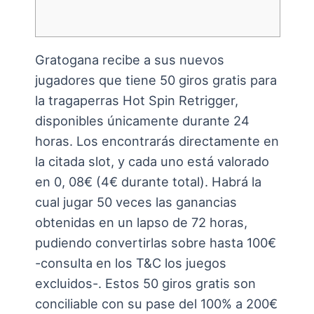
Gratogana recibe a sus nuevos
jugadores que tiene 50 giros gratis para
la tragaperras Hot Spin Retrigger,
disponibles únicamente durante 24
horas. Los encontrarás directamente en
la citada slot, y cada uno está valorado
en 0, 08€ (4€ durante total). Habrá la
cual jugar 50 veces las ganancias
obtenidas en un lapso de 72 horas,
pudiendo convertirlas sobre hasta 100€
-consulta en los T&C los juegos
excluidos-. Estos 50 giros gratis son
conciliable con su pase del 100% a 200€