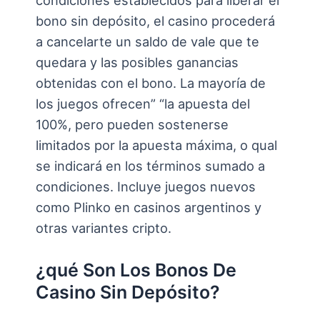
bono sin depósito, el casino procederá
a cancelarte un saldo de vale que te
quedara y las posibles ganancias
obtenidas con el bono. La mayoría de
los juegos ofrecen” “la apuesta del
100%, pero pueden sostenerse
limitados por la apuesta máxima, o qual
se indicará en los términos sumado a
condiciones. Incluye juegos nuevos
como Plinko en casinos argentinos y
otras variantes cripto.
¿qué Son Los Bonos De
Casino Sin Depósito?