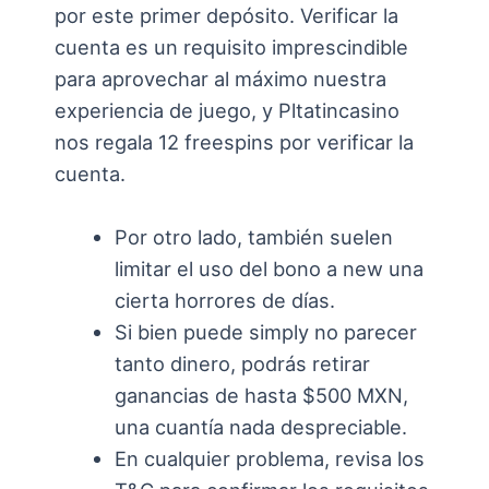
por este primer depósito. Verificar la
cuenta es un requisito imprescindible
para aprovechar al máximo nuestra
experiencia de juego, y Pltatincasino
nos regala 12 freespins por verificar la
cuenta.
Por otro lado, también suelen
limitar el uso del bono a new una
cierta horrores de días.
Si bien puede simply no parecer
tanto dinero, podrás retirar
ganancias de hasta $500 MXN,
una cuantía nada despreciable.
En cualquier problema, revisa los