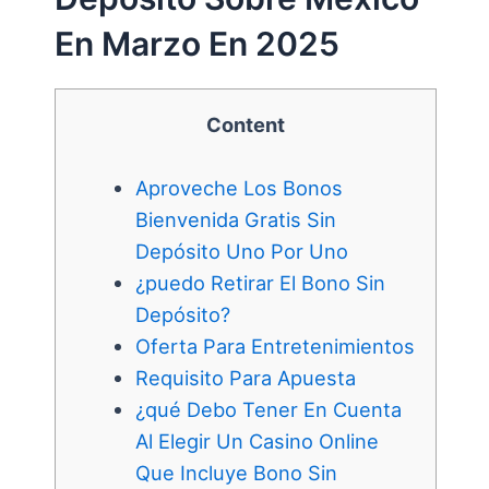
En Marzo En 2025
Content
Aproveche Los Bonos
Bienvenida Gratis Sin
Depósito Uno Por Uno
¿puedo Retirar El Bono Sin
Depósito?
Oferta Para Entretenimientos
Requisito Para Apuesta
¿qué Debo Tener En Cuenta
Al Elegir Un Casino Online
Que Incluye Bono Sin