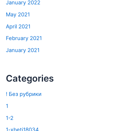
January 2022
May 2021
April 2021
February 2021
January 2021
Categories
! Без рубрики
1
1-2
1-xbeti18034