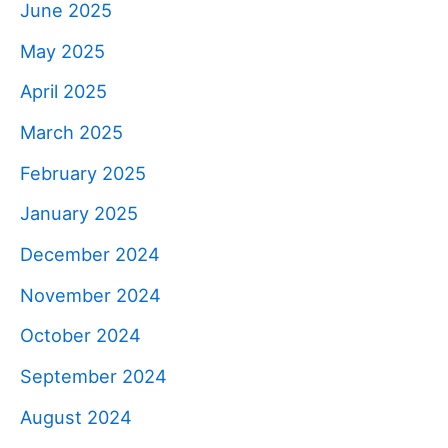
June 2025
May 2025
April 2025
March 2025
February 2025
January 2025
December 2024
November 2024
October 2024
September 2024
August 2024