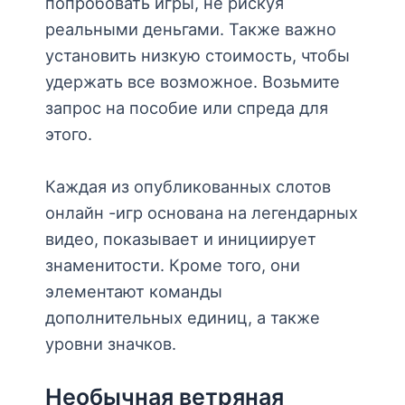
попробовать игры, не рискуя
реальными деньгами. Также важно
установить низкую стоимость, чтобы
удержать все возможное. Возьмите
запрос на пособие или спреда для
этого.
Каждая из опубликованных слотов
онлайн -игр основана на легендарных
видео, показывает и инициирует
знаменитости.
Кроме того, они
элементают команды
дополнительных единиц, а также
уровни значков.
Необычная ветряная