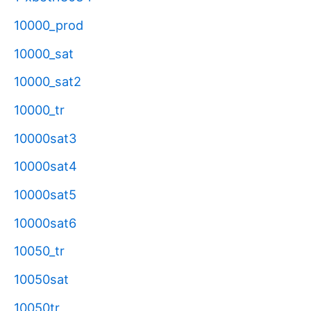
10000_prod
10000_sat
10000_sat2
10000_tr
10000sat3
10000sat4
10000sat5
10000sat6
10050_tr
10050sat
10050tr