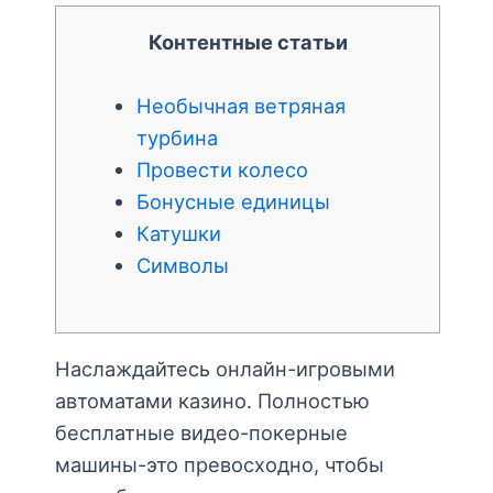
Контентные статьи
Необычная ветряная
турбина
Провести колесо
Бонусные единицы
Катушки
Символы
Наслаждайтесь онлайн-игровыми
автоматами казино. Полностью
бесплатные видео-покерные
машины-это превосходно, чтобы