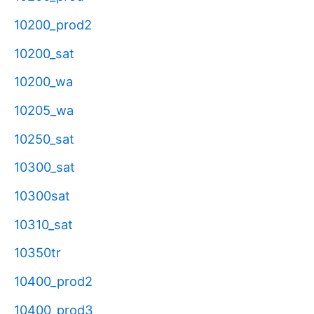
10200_prod2
10200_sat
10200_wa
10205_wa
10250_sat
10300_sat
10300sat
10310_sat
10350tr
10400_prod2
10400_prod3