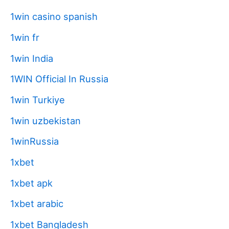
1win casino spanish
1win fr
1win India
1WIN Official In Russia
1win Turkiye
1win uzbekistan
1winRussia
1xbet
1xbet apk
1xbet arabic
1xbet Bangladesh