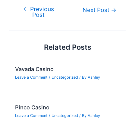
b
st
r
er
dI
t
ot
e
←
Previous
Post
Next Post
→
o
n
e
Post
navigation
o
k
Related Posts
Vavada Casino
Leave a Comment
/
Uncategorized
/ By
Ashley
Pinco Casino
Leave a Comment
/
Uncategorized
/ By
Ashley