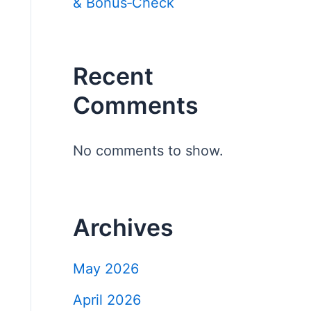
& Bonus‑Check
Recent
Comments
No comments to show.
Archives
May 2026
April 2026