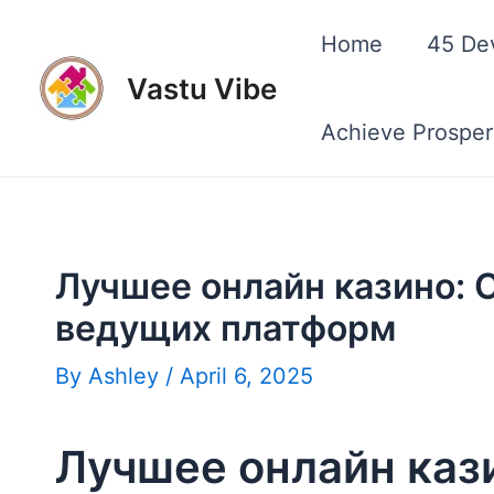
Skip
Home
45 De
to
Vastu Vibe
content
Achieve Prosper
Лучшее онлайн казино: 
ведущих платформ
By
Ashley
/
April 6, 2025
Лучшее онлайн каз