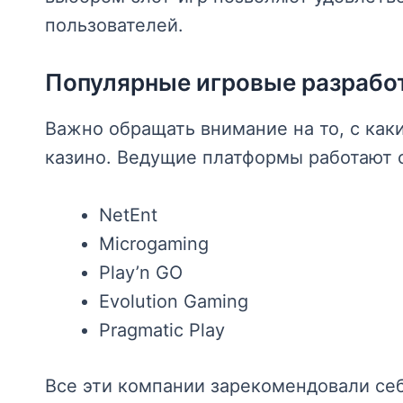
пользователей.
Популярные игровые разрабо
Важно обращать внимание на то, с ка
казино. Ведущие платформы работают с
NetEnt
Microgaming
Play’n GO
Evolution Gaming
Pragmatic Play
Все эти компании зарекомендовали се