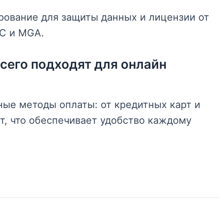
ование для защиты данных и лицензии от
GC и MGA.
сего подходят для онлайн
ые методы оплаты: от кредитных карт и
т, что обеспечивает удобство каждому