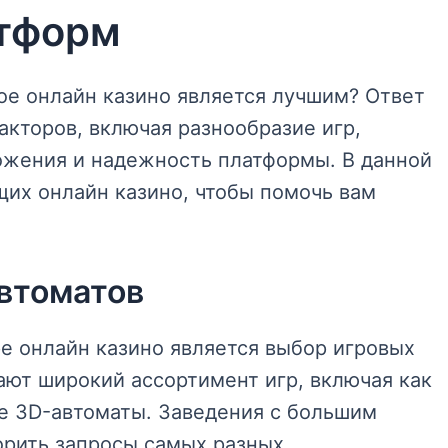
атформ
ое онлайн казино является лучшим? Ответ
акторов, включая разнообразие игр,
ожения и надежность платформы. В данной
щих онлайн казино, чтобы помочь вам
втоматов
е онлайн казино является выбор игровых
ают широкий ассортимент игр, включая как
ые 3D-автоматы. Заведения с большим
орить запросы самых разных