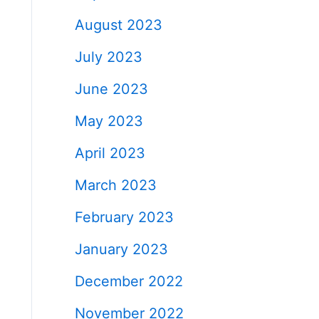
August 2023
July 2023
June 2023
May 2023
April 2023
March 2023
February 2023
January 2023
December 2022
November 2022