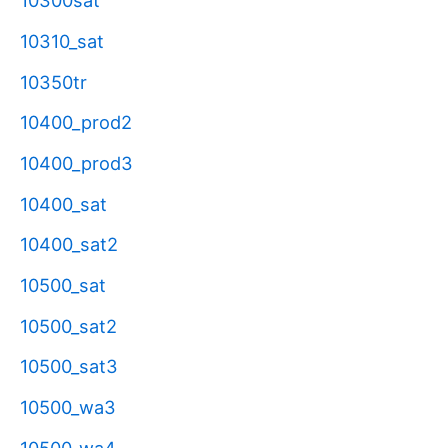
10300sat
10310_sat
10350tr
10400_prod2
10400_prod3
10400_sat
10400_sat2
10500_sat
10500_sat2
10500_sat3
10500_wa3
10500_wa4