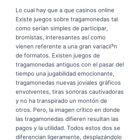
Lo cual hay que a que casinos online
Existe juegos sobre tragamonedas tal
como serían simples de participar,
bromistas, interesantes así­ como
vienen referente a una gran variacií³n
de formatos. Existen juegos de
tragamonedas antiguos con el pasar del
tiempo una jugabilidad emocionante,
tragamonedas nuevas joviales gráficos
envolventes, tiras sonoras cautivadoras
y no ha transpirado un montón de
otros. Pero, la imagen crítico en donde
las tragamonedas difieren resultan las
pagos y la utilidad. Todos estos dos se
diferencian ligeramente, desplazándolo