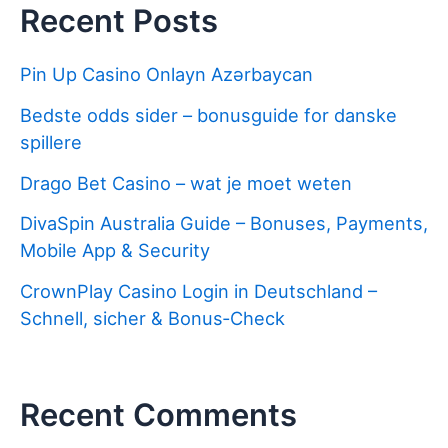
Recent Posts
Pin Up Casino Onlayn Azərbaycan
Bedste odds sider – bonusguide for danske
spillere
Drago Bet Casino – wat je moet weten
DivaSpin Australia Guide – Bonuses, Payments,
Mobile App & Security
CrownPlay Casino Login in Deutschland –
Schnell, sicher & Bonus‑Check
Recent Comments