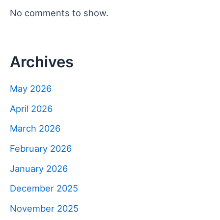
No comments to show.
Archives
May 2026
April 2026
March 2026
February 2026
January 2026
December 2025
November 2025