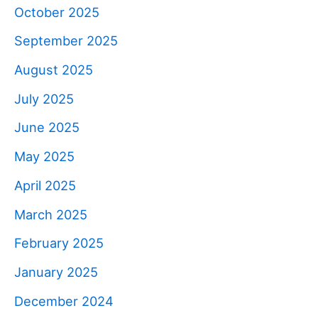
October 2025
September 2025
August 2025
July 2025
June 2025
May 2025
April 2025
March 2025
February 2025
January 2025
December 2024