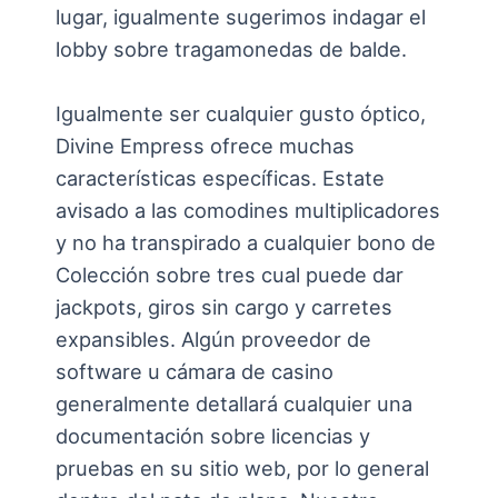
lugar, igualmente sugerimos indagar el
lobby sobre tragamonedas de balde.
Igualmente ser cualquier gusto óptico,
Divine Empress ofrece muchas
características específicas. Estate
avisado a las comodines multiplicadores
y no ha transpirado a cualquier bono de
Colección sobre tres cual puede dar
jackpots, giros sin cargo y carretes
expansibles. Algún proveedor de
software u cámara de casino
generalmente detallará cualquier una
documentación sobre licencias y
pruebas en su sitio web, por lo general