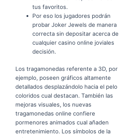
tus favoritos.
Por eso los jugadores podrán
probar Joker Jewels de manera
correcta sin depositar acerca de
cualquier casino online joviales
decisión.
Los tragamonedas referente a 3D, por
ejemplo, poseen gráficos altamente
detallados desplazándolo hacia el pelo
coloridos cual destacan. También las
mejoras visuales, los nuevas
tragamonedas online confiere
pormenores animados cual añaden
entretenimiento. Los símbolos de la