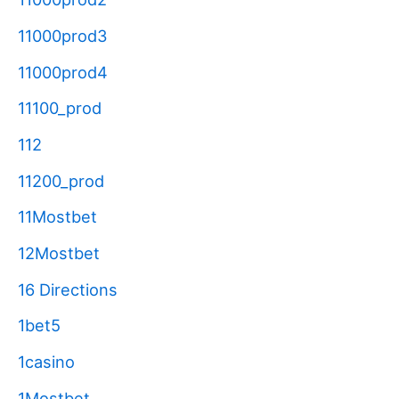
11000prod3
11000prod4
11100_prod
112
11200_prod
11Mostbet
12Mostbet
16 Directions
1bet5
1casino
1Mostbet