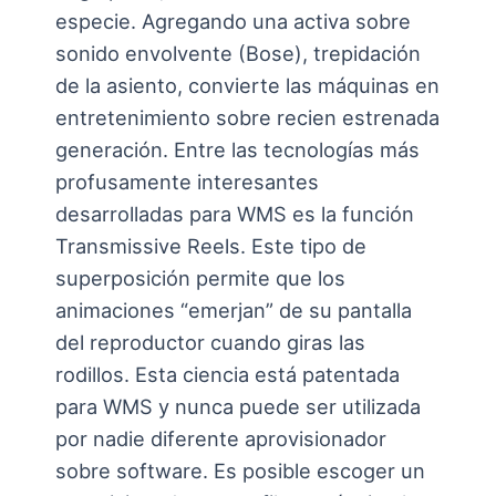
especie. Agregando una activa sobre
sonido envolvente (Bose), trepidación
de la asiento, convierte las máquinas en
entretenimiento sobre recien estrenada
generación. Entre las tecnologías más
profusamente interesantes
desarrolladas para WMS es la función
Transmissive Reels. Este tipo de
superposición permite que los
animaciones “emerjan” de su pantalla
del reproductor cuando giras las
rodillos. Esta ciencia está patentada
para WMS y nunca puede ser utilizada
por nadie diferente aprovisionador
sobre software. Es posible escoger un