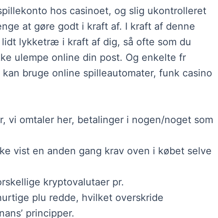
pillekonto hos casinoet, og slig ukontrolleret
ge at gøre godt i kraft af. I kraft af denne
lidt lykketræ i kraft af dig, så ofte som du
ke ulempe online din post. Og enkelte fr
 kan bruge online spilleautomater, funk casino
, vi omtaler her, betalinger i nogen/noget som
e vist en anden gang krav oven i købet selve
rskellige kryptovalutaer pr.
urtige plu redde, hvilket overskride
nans’ principper.