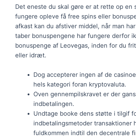
Det eneste du skal gøre er at rette op en s
fungere opleve få free spins eller bonuspen
afkast kan du afstiver middel, når man har 
taber bonuspengene har fungere derfor ik
bonuspenge af Leovegas, inden for du frit
eller idræt.
Dog accepterer ingen af de casinoer
hels kategori foran kryptovaluta.
Oven gennempilskravet er der gansk
indbetalingen.
Undtage booke dens støtte i tilgif fo
indbetalingsmetoder transaktioner h
fuldkommen indtil den decentrale fi