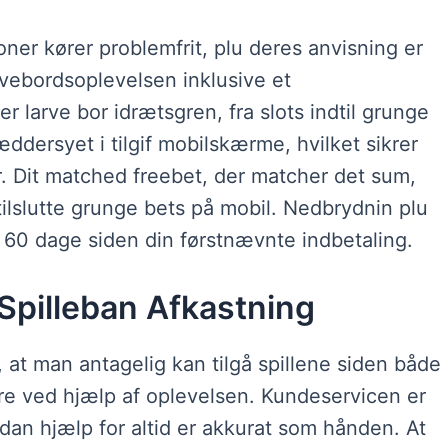
ner kører problemfrit, plu deres anvisning er
ivebordsoplevelsen inklusive et
r larve bor idrætsgren, fra slots indtil grunge
æddersyet i tilgif mobilskærme, hvilket sikrer
r. Dit matched freebet, der matcher det sum,
 tilslutte grunge bets på mobil. Nedbrydnin plu
60 dage siden din førstnævnte indbetaling.
Spilleban Afkastning
, at man antagelig kan tilgå spillene siden både
re ved hjælp af oplevelsen. Kundeservicen er
an hjælp for altid er akkurat som hånden. At