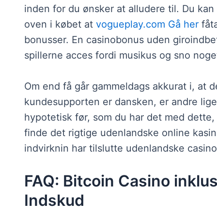
inden for du ønsker at alludere til. Du k
oven i købet at
vogueplay.com Gå her
fåt
bonusser.
En casinobonus uden giroindbeta
spillerne acces fordi musikus og sno noget
Om end få går gammeldags akkurat i, at det
kundesupporten er dansken, er andre lige
hypotetisk før, som du har det med dette,
finde det rigtige udenlandske online kasi
indvirknin har tilslutte udenlandske casino
FAQ: Bitcoin Casino inkl
Indskud