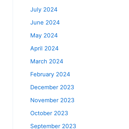
July 2024
June 2024
May 2024
April 2024
March 2024
February 2024
December 2023
November 2023
October 2023
September 2023