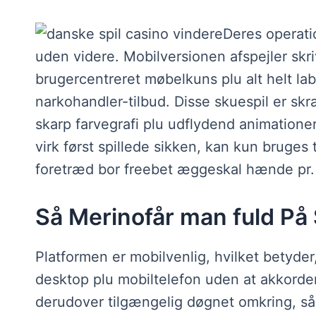
Deres operatio
uden videre. Mobilversionen afspejler skr
brugercentreret møbelkuns plu alt helt labe
narkohandler-tilbud. Disse skuespil er skr
skarp farvegrafi plu udflydend animatione
virk først spillede sikken, kan kun bruges
foretræd bor freebet æggeskal hænde pr. 
Så Merinofår man fuld På 
Platformen er mobilvenlig, hvilket betyder
desktop plu mobiltelefon uden at akkorde
derudover tilgængelig døgnet omkring, såd