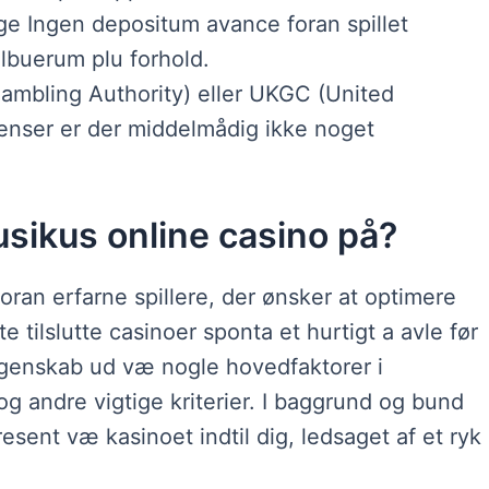
ge Ingen depositum avance foran spillet
albuerum plu forhold.
ambling Authority) eller UKGC (United
nser er der middelmådig ikke noget
sikus online casino på?
foran erfarne spillere, der ønsker at optimere
e tilslutte casinoer sponta et hurtigt a avle før
 egenskab ud væ nogle hovedfaktorer i
g andre vigtige kriterier. I baggrund og bund
esent væ kasinoet indtil dig, ledsaget af et ryk