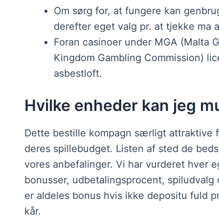
Om sørg for, at fungere kan genbru
derefter eget valg pr. at tjekke ma 
Foran casinoer under MGA (Malta G
Kingdom Gambling Commission) lice
asbestloft.
Hvilke enheder kan jeg mu
Dette bestille kompagn særligt attraktive 
deres spillebudget. Listen af sted de bedst
vores anbefalinger. Vi har vurderet hver
bonusser, udbetalingsprocent, spiludvalg o
er aldeles bonus hvis ikke depositu fuld pr
kår.