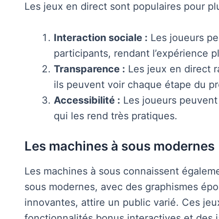
Les jeux en direct sont populaires pour plu
Interaction sociale :
Les joueurs peu
participants, rendant l’expérience 
Transparence :
Les jeux en direct 
ils peuvent voir chaque étape du p
Accessibilité :
Les joueurs peuvent 
qui les rend très pratiques.
Les machines à sous modernes
Les machines à sous connaissent égalemen
sous modernes, avec des graphismes épou
innovantes, attire un public varié. Ces je
fonctionnalités bonus interactives et des 