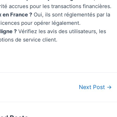
ité accrues pour les transactions financières.
x en France ?
Oui, ils sont réglementés par la
 licences pour opérer légalement.
ligne ?
Vérifiez les avis des utilisateurs, les
ptions de service client.
Next Post
→