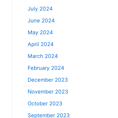
July 2024
June 2024
May 2024
April 2024
March 2024
February 2024
December 2023
November 2023
October 2023
September 2023