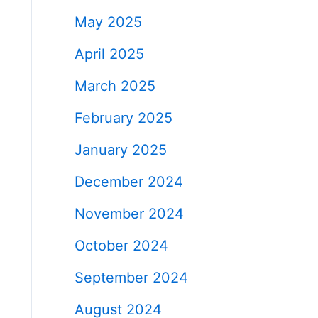
May 2025
April 2025
March 2025
February 2025
January 2025
December 2024
November 2024
October 2024
September 2024
August 2024