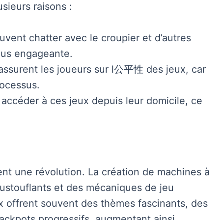
sieurs raisons :
vent chatter avec le croupier et d’autres
plus engageante.
rassurent les joueurs sur l公平性 des jeux, car
rocessus.
accéder à ces jeux depuis leur domicile, ce
t une révolution. La création de machines à
stouflants et des mécaniques de jeu
ux offrent souvent des thèmes fascinants, des
jackpots progressifs, augmentant ainsi