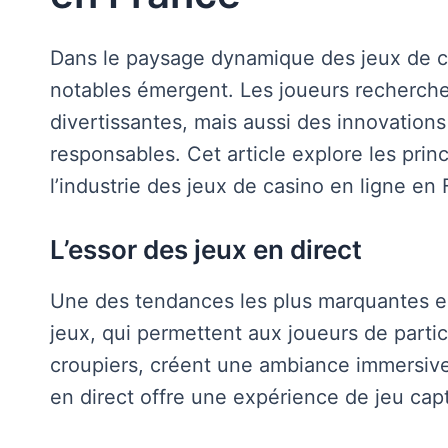
Dans le paysage dynamique des jeux de ca
notables émergent. Les joueurs recherch
divertissantes, mais aussi des innovation
responsables. Cet article explore les pri
l’industrie des jeux de casino en ligne en
L’essor des jeux en direct
Une des tendances les plus marquantes est
jeux, qui permettent aux joueurs de partic
croupiers, créent une ambiance immersive
en direct offre une expérience de jeu capt