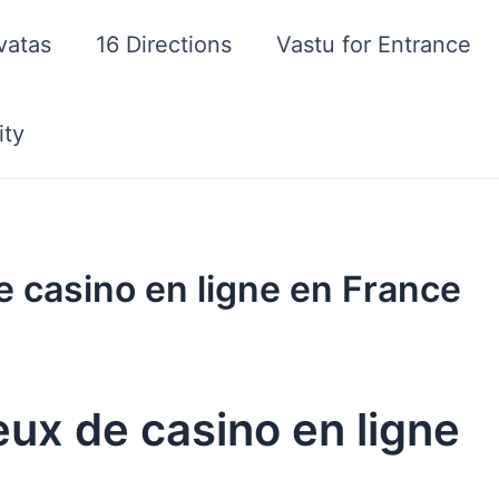
vatas
16 Directions
Vastu for Entrance
ity
e casino en ligne en France
ux de casino en ligne