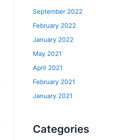
September 2022
February 2022
January 2022
May 2021
April 2021
February 2021
January 2021
Categories