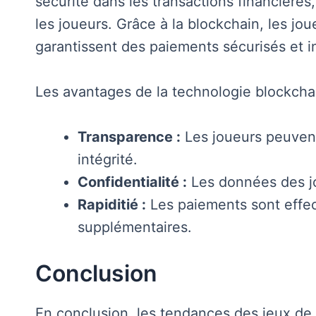
sécurité dans les transactions financières
les joueurs. Grâce à la blockchain, les jou
garantissent des paiements sécurisés et i
Les avantages de la technologie blockchai
Transparence :
Les joueurs peuvent
intégrité.
Confidentialité :
Les données des jo
Rapiditié :
Les paiements sont effec
supplémentaires.
Conclusion
En conclusion, les tendances des jeux de