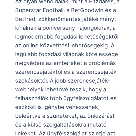
Az olyan weboldalak, mint a Fitzdares, a
Superstar Football, a BetGoodwin és a
Betfred, zökkenőmentes játékélményt
kínálnak a póniverseny-rajongóknak, a
legmodernebb fogadási lehetőségektől
az online közvetítési lehetőségekig. A
legújabb fogadási világnak kötelessége
megvédeni az embereket a problémás
szerencsejátéktól és a szerencsejáték-
szokásoktól. A jobb szerencsejáték-
webhelyek lehetővé teszik, hogy a
felhasználók több ügyfélszolgálatot és
eszközt is igénybe vehessenek,
beleértve a szüneteket, az önkizárást
és a külső szolgáltatásokra mutató
linkeket. Az ügyfélszolgálat szintje azt