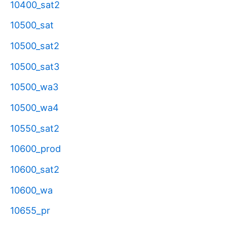
10400_sat2
10500_sat
10500_sat2
10500_sat3
10500_wa3
10500_wa4
10550_sat2
10600_prod
10600_sat2
10600_wa
10655_pr