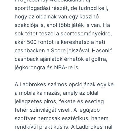
sportfogadási részét, de tudnod kell,
hogy az oldalnak van egy kaszinó
szekciója is, ahol több játék is van. Ha
sok tétet teszel a sporteseményeidre,
akár 500 fontot is kereshetsz a heti
cashbacken a Score jelszóval. Hasonló
cashback ajánlatok érhetők el golfra,
jégkorongra és NBA-re is.
A Ladbrokes számos opciójának egyike
a mobilalkalmazás, amely az oldal
jellegzetes piros, fekete és esetleg
fehér színvilágát viseli. A legújabb
szoftver nemcsak esztétikus, hanem
rendkívül praktikus is. A Ladbrokes-nál