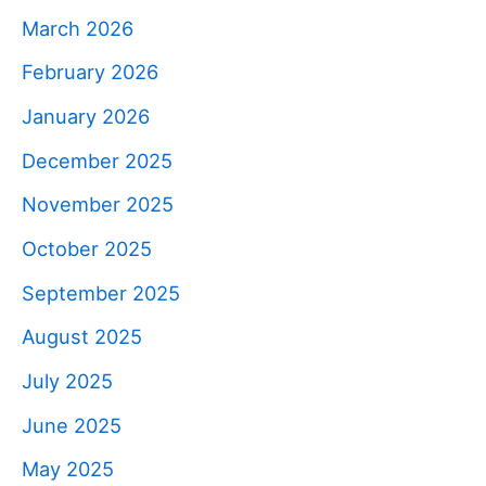
March 2026
February 2026
January 2026
December 2025
November 2025
October 2025
September 2025
August 2025
July 2025
June 2025
May 2025