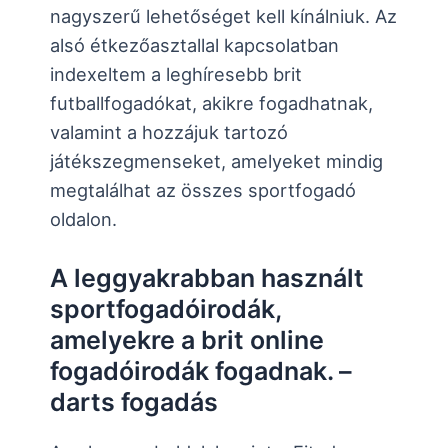
nagyszerű lehetőséget kell kínálniuk. Az
alsó étkezőasztallal kapcsolatban
indexeltem a leghíresebb brit
futballfogadókat, akikre fogadhatnak,
valamint a hozzájuk tartozó
játékszegmenseket, amelyeket mindig
megtalálhat az összes sportfogadó
oldalon.
A leggyakrabban használt
sportfogadóirodák,
amelyekre a brit online
fogadóirodák fogadnak. –
darts fogadás