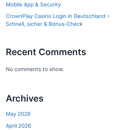
Mobile App & Security
CrownPlay Casino Login in Deutschland –
Schnell, sicher & Bonus‑Check
Recent Comments
No comments to show.
Archives
May 2026
April 2026