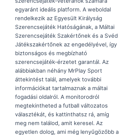
szerencsejáték-veteránok számára
egyaránt ideális platform. A weboldal
rendelkezik az Egyesült Királyság
Szerencsejáték Hatóságának, a Máltai
Szerencsejáték Szakértőnek és a Svéd
Játékszakértőnek az engedélyével, így
biztonságos és megbízható
szerencsejáték-érzetet garantál. Az
alábbiakban néhány MrPlay Sport
áttekintést talál, amelyek további
információkat tartalmaznak a máltai
fogadási oldalról. A monitorodról
megtekintheted a futball változatos
választékát, és kattinthatsz rá, amíg
meg nem találod, amit keresel. Az
egyetlen dolog, ami még lenyűgözőbb a