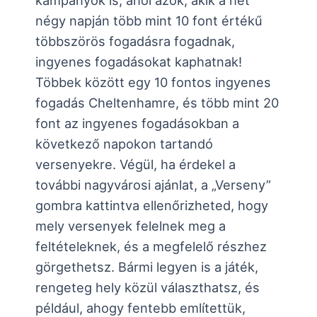
kampányok is, ahol azok, akik a hét
négy napján több mint 10 font értékű
többszörös fogadásra fogadnak,
ingyenes fogadásokat kaphatnak!
Többek között egy 10 fontos ingyenes
fogadás Cheltenhamre, és több mint 20
font az ingyenes fogadásokban a
következő napokon tartandó
versenyekre. Végül, ha érdekel a
további nagyvárosi ajánlat, a „Verseny”
gombra kattintva ellenőrizheted, hogy
mely versenyek felelnek meg a
feltételeknek, és a megfelelő részhez
görgethetsz. Bármi legyen is a játék,
rengeteg hely közül választhatsz, és
például, ahogy fentebb említettük,