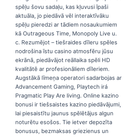
spēļu šovu sadaļu, kas kļuvusi īpaši
aktuāla, jo piedāvā vēl interaktīvāku
spēļu pieredzi ar tādiem nosaukumiem
kā Outrageous Time, Monopoly Live u.
c. Rezumējot – tiešraides dīleru spēles
nodrošina īstu casino atmosfēru jūsu
ekrānā, piedāvājot reāllaika spēli HD
kvalitātē ar profesionāliem dīleriem.
Augstākā līmeņa operatori sadarbojas ar
Advancement Gaming, Playtech irá
Pragmatic Play Are living. Online kazino
bonusi ir tiešsaistes kazino piedāvājumi,
lai piesaistītu jaunus spēlētājus algun
noturētu esošos. Tie ietver depozīta
bonusus, bezmaksas griezienus un