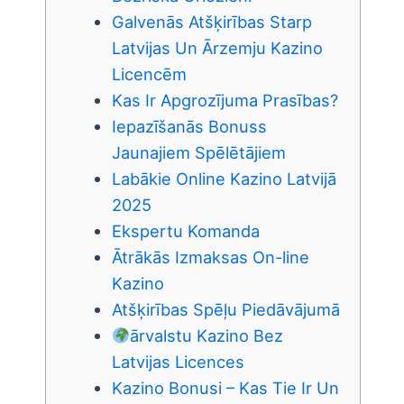
Galvenās Atšķirības Starp
Latvijas Un Ārzemju Kazino
Licencēm
Kas Ir Apgrozījuma Prasības?
Iepazīšanās Bonuss
Jaunajiem Spēlētājiem
Labākie Online Kazino Latvijā
2025
Ekspertu Komanda
Ātrākās Izmaksas On-line
Kazino
Atšķirības Spēļu Piedāvājumā
ārvalstu Kazino Bez
Latvijas Licences
Kazino Bonusi – Kas Tie Ir Un