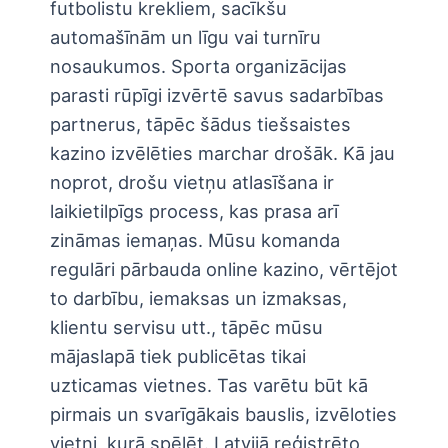
futbolistu krekliem, sacīkšu
automašīnām un līgu vai turnīru
nosaukumos. Sporta organizācijas
parasti rūpīgi izvērtē savus sadarbības
partnerus, tāpēc šādus tiešsaistes
kazino izvēlēties marchar drošāk. Kā jau
noprot, drošu vietņu atlasīšana ir
laikietilpīgs process, kas prasa arī
zināmas iemaņas. Mūsu komanda
regulāri pārbauda online kazino, vērtējot
to darbību, iemaksas un izmaksas,
klientu servisu utt., tāpēc mūsu
mājaslapā tiek publicētas tikai
uzticamas vietnes. Tas varētu būt kā
pirmais un svarīgākais bauslis, izvēloties
vietni, kurā spēlēt. Latvijā reģistrēto