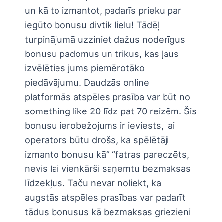
un kā to izmantot, padarīs prieku par
iegūto bonusu divtik lielu! Tādēļ
turpinājumā uzziniet dažus noderīgus
bonusu padomus un trikus, kas ļaus
izvēlēties jums piemērotāko
piedāvājumu. Daudzās online
platformās atspēles prasība var būt no
something like 20 līdz pat 70 reizēm. Šis
bonusu ierobežojums ir ieviests, lai
operators būtu drošs, ka spēlētāji
izmanto bonusu kā” “fatras paredzēts,
nevis lai vienkārši saņemtu bezmaksas
līdzekļus. Taču nevar noliekt, ka
augstās atspēles prasības var padarīt
tādus bonusus kā bezmaksas griezieni