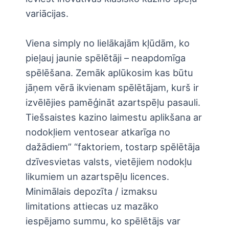
variācijas.
Viena simply no lielākajām kļūdām, ko
pieļauj jaunie spēlētāji – neapdomīga
spēlēšana. Zemāk aplūkosim kas būtu
jāņem vērā ikvienam spēlētājam, kurš ir
izvēlējies pamēģināt azartspēļu pasauli.
Tiešsaistes kazino laimestu aplikšana ar
nodokļiem ventosear atkarīga no
dažādiem” “faktoriem, tostarp spēlētāja
dzīvesvietas valsts, vietējiem nodokļu
likumiem un azartspēļu licences.
Minimālais depozīta / izmaksu
limitations attiecas uz mazāko
iespējamo summu, ko spēlētājs var