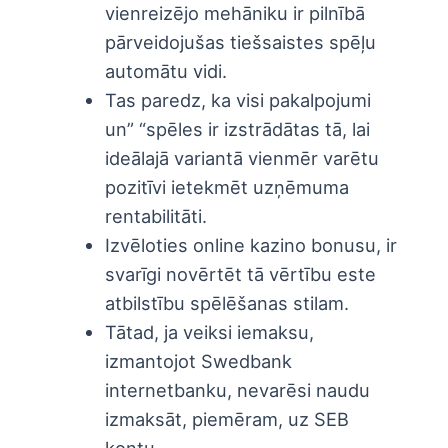
vienreizējo mehāniku ir pilnībā
pārveidojušas tiešsaistes spēļu
automātu vidi.
Tas paredz, ka visi pakalpojumi
un” “spēles ir izstrādātas tā, lai
ideālajā variantā vienmēr varētu
pozitīvi ietekmēt uzņēmuma
rentabilitāti.
Izvēloties online kazino bonusu, ir
svarīgi novērtēt tā vērtību este
atbilstību spēlēšanas stilam.
Tātad, ja veiksi iemaksu,
izmantojot Swedbank
internetbanku, nevarēsi naudu
izmaksāt, piemēram, uz SEB