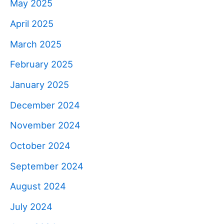
May 2025
April 2025
March 2025
February 2025
January 2025
December 2024
November 2024
October 2024
September 2024
August 2024
July 2024