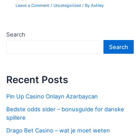
Leave a Comment
/
Uncategorized
/ By
Ashley
Search
Search
Recent Posts
Pin Up Casino Onlayn Azərbaycan
Bedste odds sider – bonusguide for danske
spillere
Drago Bet Casino – wat je moet weten