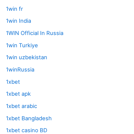
1win fr
1win India
1WIN Official In Russia
1win Turkiye
1win uzbekistan
1winRussia
1xbet
1xbet apk
1xbet arabic
1xbet Bangladesh
1xbet casino BD