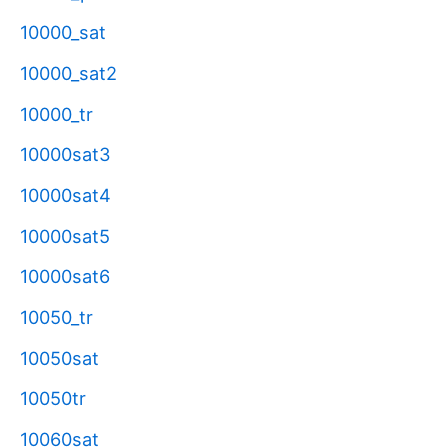
10000_sat
10000_sat2
10000_tr
10000sat3
10000sat4
10000sat5
10000sat6
10050_tr
10050sat
10050tr
10060sat