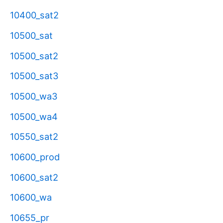
10400_sat2
10500_sat
10500_sat2
10500_sat3
10500_wa3
10500_wa4
10550_sat2
10600_prod
10600_sat2
10600_wa
10655_pr