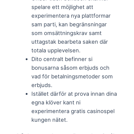
spelare ett möjlighet att
experimentera nya plattformar
sam parti, kan begränsningar
som omsättningskrav samt
uttagstak bearbeta saken där
totala upplevelsen.
Dito centralt befinner si
bonusarna såsom erbjuds och
vad för betalningsmetoder som
erbjuds.
Istället därför at prova innan dina
egna klöver kant ni
experimentera gratis casinospel
kungen nätet.