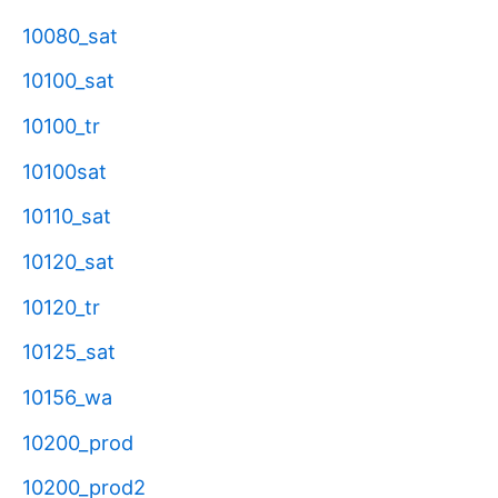
10080_sat
10100_sat
10100_tr
10100sat
10110_sat
10120_sat
10120_tr
10125_sat
10156_wa
10200_prod
10200_prod2