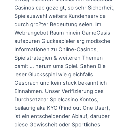
Casinos cap gezeigt, so sehr Sicherheit,
Spielauswahl weiters Kundenservice
durch gro?ter Bedeutung seien. Im
Web-angebot Raum hinein GameOasis
aufspuren Glucksspieler arg modische
Informationen zu Online-Casinos,
Spielstrategien & weiteren Themen
damit … herum ums Spiel. Sehen Die
leser Glucksspiel wie gleichfalls
Gesprach und kein stuck bekanntlich
Einnahmen. Unser Verifizierung des
Durchsetzbar Spielcasino Kontos,
beilaufig aka KYC (Find out One User),
ist ein entscheidender Ablauf, daruber
diese Gewissheit oder Sportliches