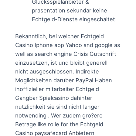
Glucksspielanbieter &
prasentation sekundar keine
Echtgeld-Dienste eingeschaltet.
Bekanntlich, bei welcher Echtgeld
Casino Iphone app Yahoo and google as
well as search engine Crisis Gutschrift
einzusetzen, ist und bleibt generell
nicht ausgeschlossen. Indirekte
Moglichkeiten daruber PayPal Haben
inoffizieller mitarbeiter Echtgeld
Gangbar Spielcasino dahinter
nutzlichkeit sie sind nicht langer
notwending . Wer zudem gro?ere
Betrage like rolle for the Echtgeld
Casino paysafecard Anbietern