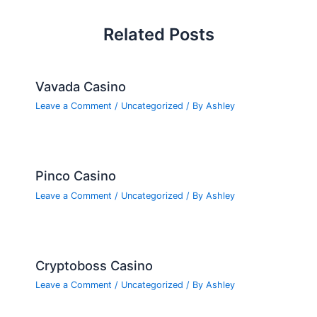
k
Related Posts
Vavada Casino
Leave a Comment
/
Uncategorized
/ By
Ashley
Pinco Casino
Leave a Comment
/
Uncategorized
/ By
Ashley
Cryptoboss Casino
Leave a Comment
/
Uncategorized
/ By
Ashley