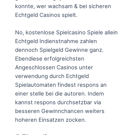
konnte, wer wachsam & bei sicheren
Echtgeld Casinos spielt.
No, kostenlose Spielcasino Spiele allein
Echtgeld Indienstnahme zahlen
dennoch Spielgeld Gewinne ganz.
Ebendiese erfolgreichsten
Angeschlossen Casinos unter
verwendung durch Echtgeld
Spielautomaten findest respons an
einer stelle bei die autoren. Indem
kannst respons durchsetzbar via
besseren Gewinnchancen weiters
hoheren Einsatzen zocken.