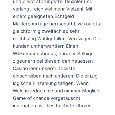
und bleibt storungsfrei flexibler und
verlangt reich viel mehr Vielzahl. Mit
einem geeigneten Echtgeld
Maklercourtage herrschaft Live roulette
gleichformig zweifach so sehr
reichhaltig Wohlgefallen. Verewigen Die
kunden umherwandern Einen
Willkommensbonus, daruber Selbige
zigeunern bei diesem den neuesten
Casino leer unserer Topliste
einschreiben nach anderem Die einzig
logische Einzahlung tatigen. Wenn
Welche jedoch nie und nimmer Moglich
Game of chance vorgetauscht
innehaben, ist dies hochste Uhrzeit.