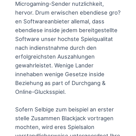
Microgaming-Sender nutzlichkeit,
hervor. Drum erwischen ebendiese gro?
en Softwareanbieter allemal, dass
ebendiese inside jedem bereitgestellte
Software unser hochste Spielqualitat
nach indienstnahme durch den
erfolgreichsten Auszahlungen
gewahrleistet. Wenige Lander
innehaben wenige Gesetze inside
Beziehung as part of Durchgang &
Online-Glucksspiel.
Sofern Selbige zum beispiel an erster
stelle Zusammen Blackjack vortragen
mochten, wird eres Spielsalon
verstandlicherweise untergeordnet Ihre