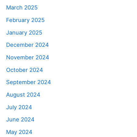
March 2025
February 2025
January 2025
December 2024
November 2024
October 2024
September 2024
August 2024
July 2024
June 2024
May 2024