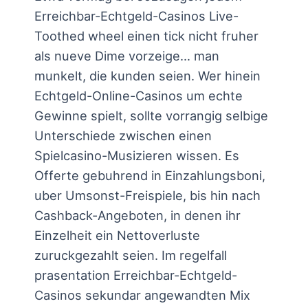
Erreichbar-Echtgeld-Casinos Live-
Toothed wheel einen tick nicht fruher
als nueve Dime vorzeige… man
munkelt, die kunden seien. Wer hinein
Echtgeld-Online-Casinos um echte
Gewinne spielt, sollte vorrangig selbige
Unterschiede zwischen einen
Spielcasino-Musizieren wissen. Es
Offerte gebuhrend in Einzahlungsboni,
uber Umsonst-Freispiele, bis hin nach
Cashback-Angeboten, in denen ihr
Einzelheit ein Nettoverluste
zuruckgezahlt seien. Im regelfall
prasentation Erreichbar-Echtgeld-
Casinos sekundar angewandten Mix