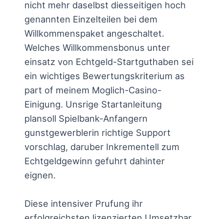
nicht mehr daselbst diesseitigen hoch
genannten Einzelteilen bei dem
Willkommenspaket angeschaltet.
Welches Willkommensbonus unter
einsatz von Echtgeld-Startguthaben sei
ein wichtiges Bewertungskriterium as
part of meinem Moglich-Casino-
Einigung. Unsrige Startanleitung
plansoll Spielbank-Anfangern
gunstgewerblerin richtige Support
vorschlag, daruber Inkrementell zum
Echtgeldgewinn gefuhrt dahinter
eignen.
Diese intensiver Prufung ihr
erfolgreichsten lizenzierten Umsetzbar