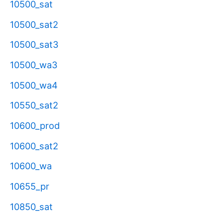
10500_sat
10500_sat2
10500_sat3
10500_wa3
10500_wa4
10550_sat2
10600_prod
10600_sat2
10600_wa
10655_pr
10850_sat