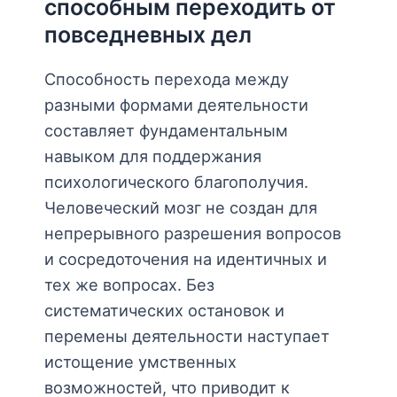
способным переходить от
повседневных дел
Способность перехода между
разными формами деятельности
составляет фундаментальным
навыком для поддержания
психологического благополучия.
Человеческий мозг не создан для
непрерывного разрешения вопросов
и сосредоточения на идентичных и
тех же вопросах. Без
систематических остановок и
перемены деятельности наступает
истощение умственных
возможностей, что приводит к