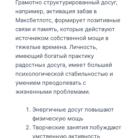
Грамотно структурированный досуг,
например, активация забав в
Максбетлотс, формирует позитивные
связи и память, которые действуют
источником собственной мощи в
тяжелые времена. Личность,
имеющий богатый практику
радостных досуга, имеет большей
психологической стабильностью и
умением преодолевать с
жизненными проблемами.
Энергичные досуг повышают
физическую мощь
Творческие занятия побуждают
умственную активность