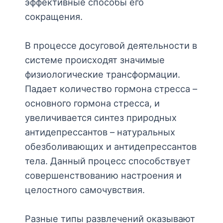
эффективные способы его
сокращения.
В процессе досуговой деятельности в
системе происходят значимые
физиологические трансформации.
Падает количество гормона стресса –
основного гормона стресса, и
увеличивается синтез природных
антидепрессантов – натуральных
обезболивающих и антидепрессантов
тела. Данный процесс способствует
совершенствованию настроения и
целостного самочувствия.
Разные типы развлечений оказывают