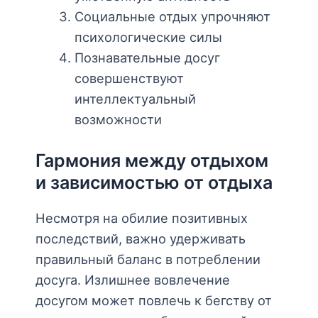
Социальные отдых упрочняют
психологические силы
Познавательные досуг
совершенствуют
интеллектуальный
возможности
Гармония между отдыхом
и зависимостью от отдыха
Несмотря на обилие позитивных
последствий, важно удерживать
правильный баланс в потреблении
досуга. Излишнее вовлечение
досугом может повлечь к бегству от