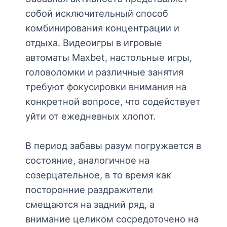
собой исключительный способ
комбинирования концентрации и
отдыха. Видеоигры в игровые
автоматы Maxbet, настольные игры,
головоломки и различные занятия
требуют фокусировки внимания на
конкретной вопросе, что содействует
уйти от ежедневных хлопот.
В период забавы разум погружается в
состояние, аналогичное на
созерцательное, в то время как
посторонние раздражители
смещаются на задний ряд, а
внимание целиком сосредоточено на