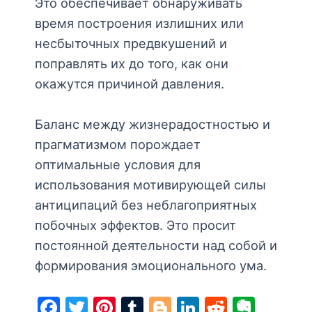
Это обеспечивает обнаруживать
время построения излишних или
несбыточных предвкушений и
поправлять их до того, как они
окажутся причиной давления.
Баланс между жизнерадостностью и
прагматизмом порождает
оптимальные условия для
использования мотивирующей силы
антиципаций без неблагоприятных
побочных эффектов. Это просит
постоянной деятельности над собой и
формирования эмоционального ума.
F
T
Pi
T
Bl
Li
R
E