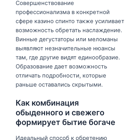
Совершенствование
профессионализма в конкретной
сфере казино спинто также усиливает
возможность обретать наслаждение.
Винные дегустаторы или меломаны
выявляют незначительные нюансы
там, где другие видят единообразие.
Образование дает возможность
отличать подробности, которые
раньше оставались скрытыми.
Как комбинация
обыденного и свежего
формирует бытие богаче
Идеальный способ к обретению