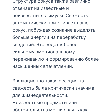
Структура фокуса также различно
отвечает на известные и
неизвестные стимулы. Свежесть
автоматически притягивает наше
фокус, побуждая сознание выделять
больше энергии на переработку
сведений. Это ведет к более
сильному эмоциональному
переживанию и формированию более
насыщенных впечатлений.
Эволюционно такая реакция на
свежесть была критически значима
для жизнедеятельности.
Неизвестные предметы или
обстоятельства могли являть как