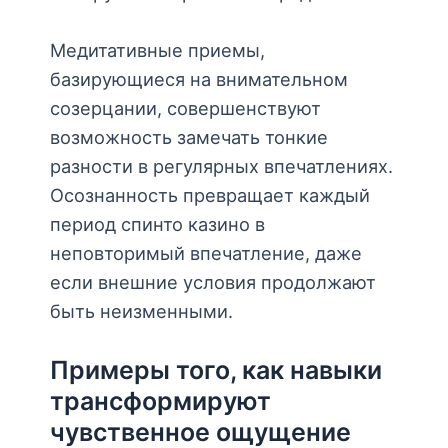
Медитативные приемы,
базирующиеся на внимательном
созерцании, совершенствуют
возможность замечать тонкие
разности в регулярных впечатлениях.
Осознанность превращает каждый
период спинто казино в
неповторимый впечатление, даже
если внешние условия продолжают
быть неизменными.
Примеры того, как навыки
трансформируют
чувственное ощущение