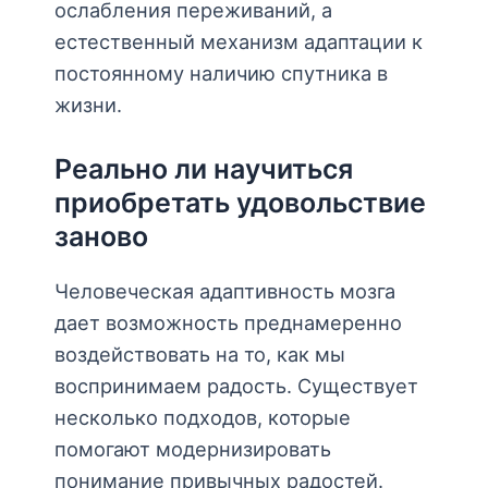
ослабления переживаний, а
естественный механизм адаптации к
постоянному наличию спутника в
жизни.
Реально ли научиться
приобретать удовольствие
заново
Человеческая адаптивность мозга
дает возможность преднамеренно
воздействовать на то, как мы
воспринимаем радость. Существует
несколько подходов, которые
помогают модернизировать
понимание привычных радостей.