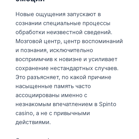
Новые ощущения запускают в
сознании специальные процессы
обработки неизвестной сведений.
Мозговой центр, центр воспоминаний
и познания, исключительно
восприимчив к новизне и усиливает
сохранение нестандартных случаев.
Это разъясняет, по какой причине
насыщенные память часто
ассоциированы именно с
незнакомым впечатлением в Spinto
сasino, а не с привычными
действиями.