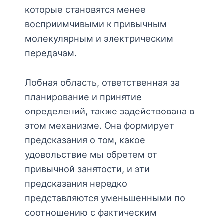
которые становятся менее
восприимчивыми к привычным
молекулярным и электрическим
передачам.
Лобная область, ответственная за
планирование и принятие
определений, также задействована в
этом механизме. Она формирует
предсказания о том, какое
удовольствие мы обретем от
привычной занятости, и эти
предсказания нередко
представляются уменьшенными по
соотношению с фактическим