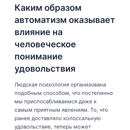
Каким образом
автоматизм оказывает
влияние на
человеческое
понимание
удовольствия
Людская психология организована
подобным способом, что постепенно
мы приспосабливаемся даже к
самым приятным явлениям. То, что
ранее доставляло колоссальную
удовольствие, теперь может