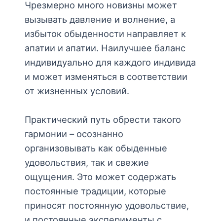
Чрезмерно много новизны может
вызывать давление и волнение, а
избыток обыденности направляет к
апатии и апатии. Наилучшее баланс
индивидуально для каждого индивида
и может изменяться в соответствии
от жизненных условий.
Практический путь обрести такого
гармонии – осознанно
организовывать как обыденные
удовольствия, так и свежие
ощущения. Это может содержать
постоянные традиции, которые
приносят постоянную удовольствие,
и постоянные эксперименты с