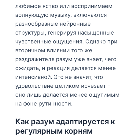
любимое яство или воспринимаем
волнующую музыку, включаются
разнообразные нейронные
структуры, генерируя насыщенные
чувственные ощущения. Однако при
вторичном влиянии того же
раздражителя разум уже знает, чего
ожидать, и реакция делается менее
интенсивной. Это не значит, что
удовольствие целиком исчезает –
оно лишь делается менее ощутимым
на фоне рутинности.
Как разум адаптируется к
регулярным корням