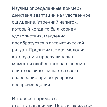
Изучим определенные примеры
действия адаптации на чувственное
ощущение. Утренний напиток,
который когда-то был корнем
удовольствия, медленно
преобразуется в автоматический
ритуал. Предпочитаемая мелодия,
которую мы прослушивали в
моменты особенного настроения
спинто казино, лишается свою
очарование при регулярном
воспроизведении.
Интересен пример с
странствованиями. Первая экскурсия