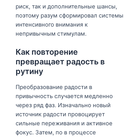
риск, так и дополнительные шансы,
поэтому разум сформировал системы
интенсивного внимания к
непривычным стимулам.
Как повторение
превращает радость в
рутину
Преобразование радости в
привычность случается медленно
через ряд фаз. Изначально новый
источник радости провоцирует
сильные переживания и активное
фокус. Затем, по в процессе