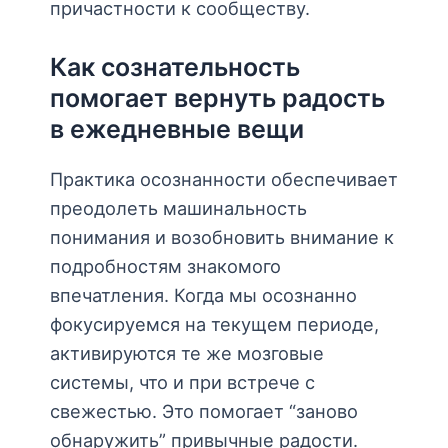
причастности к сообществу.
Как сознательность
помогает вернуть радость
в ежедневные вещи
Практика осознанности обеспечивает
преодолеть машинальность
понимания и возобновить внимание к
подробностям знакомого
впечатления. Когда мы осознанно
фокусируемся на текущем периоде,
активируются те же мозговые
системы, что и при встрече с
свежестью. Это помогает “заново
обнаружить” привычные радости.