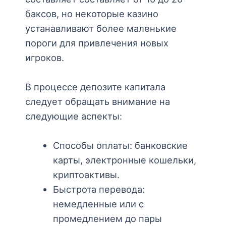
баксов, но некоторые казино
устанавливают более маленькие
пороги для привлечения новых
игроков.
В процессе депозите капитала
следует обращать внимание на
следующие аспекты:
Способы оплаты: банковские
карты, электронные кошельки,
криптоактивы.
Быстрота перевода:
немедленные или с
промедлением до пары