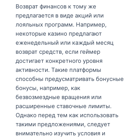
Возврат финансов к тому же
предлагается в виде акций или
лояльных программ. Например,
некоторые казино предлагают
еженедельный или каждый месяц
возврат средств, если геймер
достигает конкретного уровня
активности. Такие платформы
способны предусматривать бонусные
бонусы, например, как
безвозмездные вращения или
расширенные ставочные лимиты.
Однако перед тем как использовать
такими предложениями, следует
внимательно изучить условия и