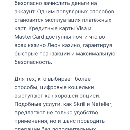
безопасно зачислить деньги на
аккаунт. Одним популярных способов
становится эксплуатация платёжных
карт. Кредитные карты Visa и
MasterCard доступны почти что во
всех казино Леон казино, гарантируя
быстрые транзакции и максимальную
безопасность.
Для тех, кто выбирает более
способы, цифровые кошельки
выступают как хорошей опцией.
Подобные услуги, как Skrill и Neteller,
предлагают не только удобство
применения, но и шанс проводить
операции без дополнительных