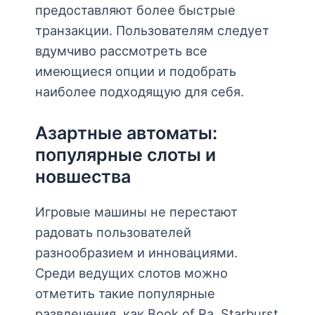
предоставляют более быстрые
транзакции. Пользователям следует
вдумчиво рассмотреть все
имеющиеся опции и подобрать
наиболее подходящую для себя.
Азартные автоматы:
популярные слоты и
новшества
Игровые машины не перестают
радовать пользователей
разнообразием и инновациями.
Среди ведущих слотов можно
отметить такие популярные
развлечения, как Book of Ra, Starburst