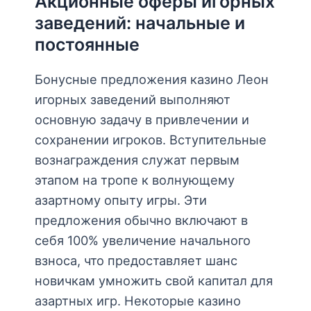
Акционные оферы игорных
заведений: начальные и
постоянные
Бонусные предложения казино Леон
игорных заведений выполняют
основную задачу в привлечении и
сохранении игроков. Вступительные
вознаграждения служат первым
этапом на тропе к волнующему
азартному опыту игры. Эти
предложения обычно включают в
себя 100% увеличение начального
взноса, что предоставляет шанс
новичкам умножить свой капитал для
азартных игр. Некоторые казино