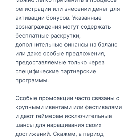
регистрации или внесении денег для
активации бонусов. Указанные
вознаграждения могут содержать
бесплатные раскрутки,
дополнительные финансы на баланс
или даже особые предложения,
предоставляемые только через
специфические партнерские
программы.
Особые промоакции часто связаны с
крупными ивентами или фестивалями
и дают геймерам исключительные
шансы для наращивания своих
достижений. Скажем, в период