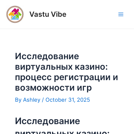
Skip
to
Vastu Vibe
Mai
content
Men
Исследование
виртуальных казино:
процесс регистрации и
возможности игр
By
Ashley
/
October 31, 2025
Исследование
виртуальных казино: