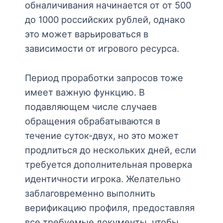
обналичивания начинается от от 500
до 1000 российских рублей, однако
это может варьироваться в
зависимости от игрового ресурса.
Период проработки запросов тоже
имеет важную функцию. В
подавляющем числе случаев
обращения обрабатываются в
течение суток-двух, но это может
продлиться до нескольких дней, если
требуется дополнительная проверка
идентичности игрока. Желательно
заблаговременно выполнить
верификацию профиля, предоставляя
все требуемые документы, чтобы