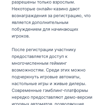
разрешены только взрослым.
Некоторые онлайн-казино дают
вознаграждения за регистрацию, что
является дополнительным
побуждением для начинающих
игроков.
После регистрации участнику
предоставляется доступ к
многочисленным гейминг
возможностям. Среди этих можно
подчеркнуть игровые автоматы,
настольные игры и живые дилеры.
Современные гэмблинг-платформы
нередко предоставляют демо-версии
игровых автоматов, позволяющие