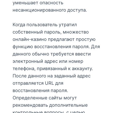
уменьшает опасность
несанкционированного доступа.
Когда пользователь утратил
собственный пароль, множество
онлайн-казино предлагают простую
функцию восстановления пароля. Для
данного обычно требуется ввести
электронный адрес или номер
телефона, привязанный к аккаунту.
После данного на заданный адрес
отправляется URL для
восстановления пароля.
Определенные сайты могут
рекомендовать дополнительные
контрольные вопросы, с целью