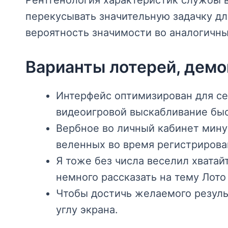
Рентгенология характеристик службы в
перекусывать значительную задачку дл
вероятность значимости во аналогичны
Варианты лотерей, демо
Интерфейс оптимизирован для се
видеоигровой выскабливание бы
Вербное во личный кабинет мину
веленных во время регистрирова
Я тоже без числа веселил хватай
немного рассказать на тему Лото
Чтобы достичь желаемого резуль
углу экрана.