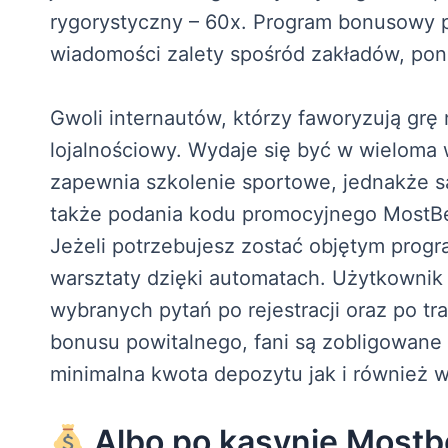
rygorystyczny – 60x. Program bonusowy 
wiadomości zalety spośród zakładów, po
Gwoli internautów, którzy faworyzują grę
lojalnościowy. Wydaje się być w wieloma
zapewnia szkolenie sportowe, jednakże s
także podania kodu promocyjnego MostBet
Jeżeli potrzebujesz zostać objętym prog
warsztaty dzięki automatach. Użytkownik
wybranych pytań po rejestracji oraz po t
bonusu powitalnego, fani są zobligowane 
minimalna kwota depozytu jak i również w
Albo po kasynie Mostbe