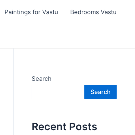
Paintings for Vastu
Bedrooms Vastu
Search
Search
Recent Posts