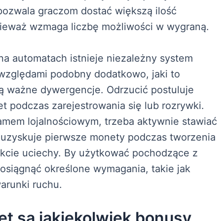
pozwala graczom dostać większą ilość
nieważ wzmaga liczbę możliwości w wygraną.
 na automatach istnieje niezależny system
 względami podobny dodatkowo, jaki to
ą ważne dywergencje. Odrzucić postuluje
 podczas zarejestrowania się lub rozrywki.
ramem lojalnościowym, trzeba aktywnie stawiać
 uzyskuje pierwsze monety podczas tworzenia
rakcie uciechy. By użytkować pochodzące z
osiągnąć określone wymagania, takie jak
arunki ruchu.
t są jakiekolwiek bonusy