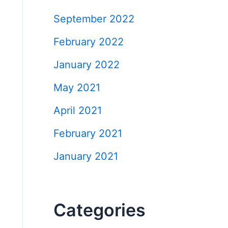
September 2022
February 2022
January 2022
May 2021
April 2021
February 2021
January 2021
Categories