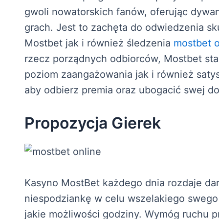
gwoli nowatorskich fanów, oferując dyw
grach. Jest to zachęta do odwiedzenia s
Mostbet jak i również śledzenia
mostbet o
rzecz porządnych odbiorców, Mostbet stal
poziom zaangażowania jak i również satys
aby odbierz premia oraz ubogacić swej do
Propozycja Gierek
Kasyno MostBet każdego dnia rozdaje dar
niespodziankę w celu wszelakiego swego 
jakie możliwości godziny. Wymóg ruchu p