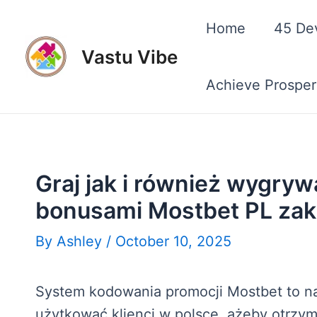
Skip
Home
45 De
to
Vastu Vibe
content
Achieve Prosper
Graj jak i również wygryw
bonusami Mostbet PL za
By
Ashley
/
October 10, 2025
System kodowania promocji Mostbet to na
użytkować klienci w polsce, ażeby otrzy