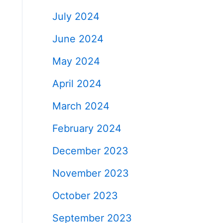
July 2024
June 2024
May 2024
April 2024
March 2024
February 2024
December 2023
November 2023
October 2023
September 2023