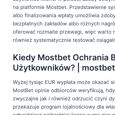
na platformie Mostbet. Przedstawienie sy
albo finalizowania wpłaty umożliwia zd
bezpłatnych zakładów albo różnych nagr
oferować rozmaite przewagi, więc warto m
również systematycznie testować osiągaln
Kiedy Mostbet Ochrania B
Użytkowników? | mostbet
Wyżej tysiąc EUR wypłata może okazać si
MostBet opinie odbiorców weryfikują, hd
zwyczajne jak i również odrzucić czyni 
przekazuje program lojalnościowy dla wł