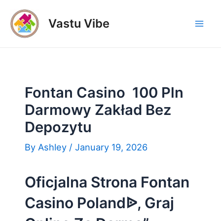
Skip
to
Vastu Vibe
Mai
content
Men
Fontan Casino ️ 100 Pln
Darmowy Zakład Bez
Depozytu
By
Ashley
/
January 19, 2026
Oficjalna Strona Fontan
Casino Polandᐉ, Graj