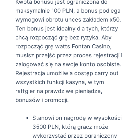
Kwota bonusu jest ograniczona do
maksymalnie 100 PLN, a bonus podlega
wymogowi obrotu unces zakładem x50.
Ten bonus jest idealny dla tych, którzy
chcą rozpocząć grę bez ryzyka. Aby
rozpocząć grę watts Fontan Casino,
musisz przejść przez proces rejestracji i
zalogować się na swoje konto osobiste.
Rejestracja umożliwia dostęp carry out
wszystkich funkcji kasyna, w tym
raffgier na prawdziwe pieniądze,
bonusów i promocji.
Stanowi on nagrodę w wysokości
3500 PLN, którą gracz może
wykorzystać przez ograniczony