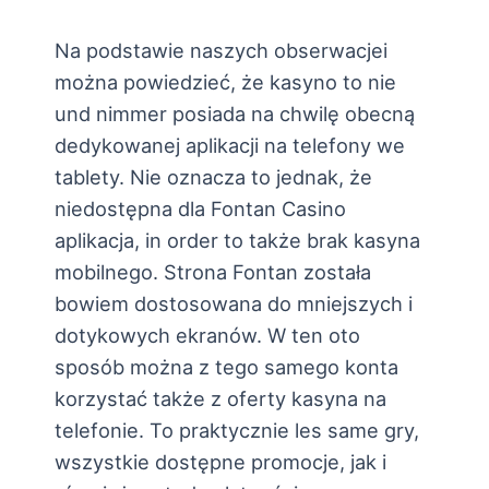
Na podstawie naszych obserwacjei
można powiedzieć, że kasyno to nie
und nimmer posiada na chwilę obecną
dedykowanej aplikacji na telefony we
tablety. Nie oznacza to jednak, że
niedostępna dla Fontan Casino
aplikacja, in order to także brak kasyna
mobilnego. Strona Fontan została
bowiem dostosowana do mniejszych i
dotykowych ekranów. W ten oto
sposób można z tego samego konta
korzystać także z oferty kasyna na
telefonie. To praktycznie les same gry,
wszystkie dostępne promocje, jak i