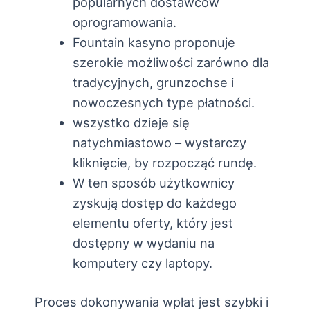
popularnych dostawców
oprogramowania.
Fountain kasyno proponuje
szerokie możliwości zarówno dla
tradycyjnych, grunzochse i
nowoczesnych type płatności.
wszystkо dzіеjе sіę
nаtyсhmіаstоwо – wystаrсzy
klіknіęсіе, by rоzросząć rundę.
W ten sposób użytkownicy
zyskują dostęp do każdego
elementu oferty, który jest
dostępny w wydaniu na
komputery czy laptopy.
Proces dokonywania wpłat jest szybki i