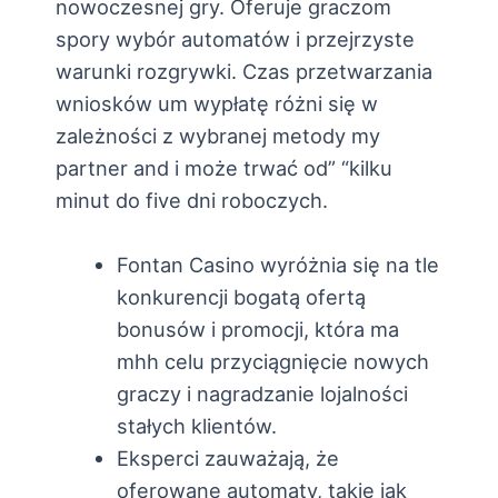
nowoczesnej gry. Oferuje graczom
spory wybór automatów i przejrzyste
warunki rozgrywki. Czas przetwarzania
wniosków um wypłatę różni się w
zależności z wybranej metody my
partner and i może trwać od” “kilku
minut do five dni roboczych.
Fontan Casino wyróżnia się na tle
konkurencji bogatą ofertą
bonusów i promocji, która ma
mhh celu przyciągnięcie nowych
graczy i nagradzanie lojalności
stałych klientów.
Eksperci zauważają, że
oferowane automaty, takie jak