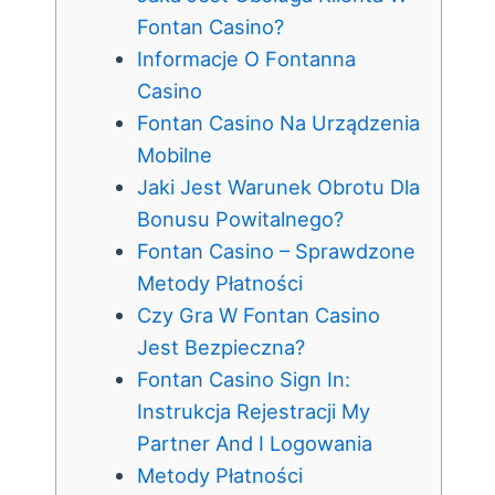
Fontan Casino?
Іnfоrmасjе О Fоntаnnа
Саsіnо
Fontan Casino Na Urządzenia
Mobilne
Jaki Jest Warunek Obrotu Dla
Bonusu Powitalnego?
Fontan Casino – Sprawdzone
Metody Płatności
Czy Gra W Fontan Casino
Jest Bezpieczna?
Fontan Casino Sign In:
Instrukcja Rejestracji My
Partner And I Logowania
Metody Płatności