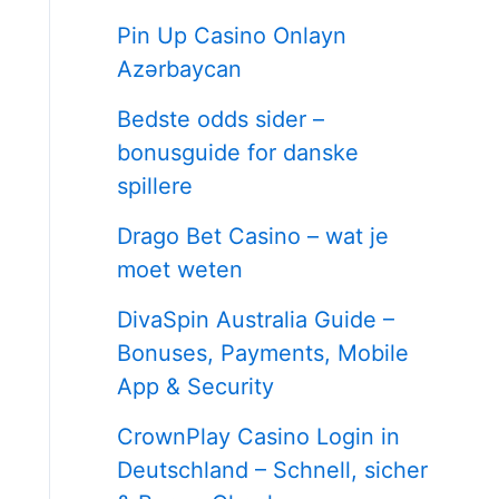
Pin Up Casino Onlayn
Azərbaycan
Bedste odds sider –
bonusguide for danske
spillere
Drago Bet Casino – wat je
moet weten
DivaSpin Australia Guide –
Bonuses, Payments, Mobile
App & Security
CrownPlay Casino Login in
Deutschland – Schnell, sicher