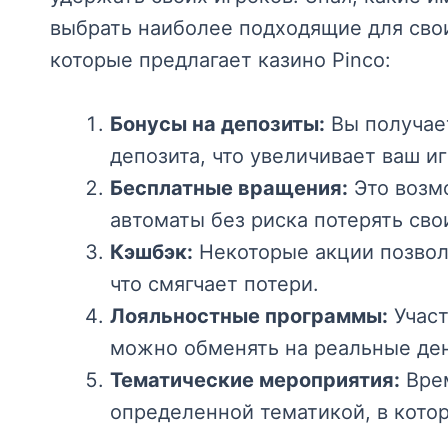
выбрать наиболее подходящие для свои
которые предлагает казино Pinco:
Бонусы на депозиты:
Вы получае
депозита, что увеличивает ваш и
Бесплатные вращения:
Это возм
автоматы без риска потерять сво
Кэшбэк:
Некоторые акции позвол
что смягчает потери.
Лояльностные программы:
Участ
можно обменять на реальные ден
Тематические мероприятия:
Врем
определенной тематикой, в кото