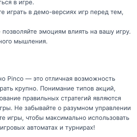
ься в игре.
е играть в демо-версиях игр перед тем,
 позволяйте эмоциям влиять на вашу игру.
ного мышления.
но Pinco — это отличная возможность
рать крупно. Понимание типов акций,
зование правильных стратегий являются
ры. Не забывайте о разумном управлении
е игры, чтобы максимально использовать
игровых автоматах и турнирах!