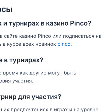
осы
х и турнирах в казино Pinco?
 сайте казино Pinco или подписаться на
 в курсе всех новинок
pinco
.
е в турнирах?
о время как другие могут быть
овия участия.
урнир для участия?
ших предпочтениях в играх и на уровне