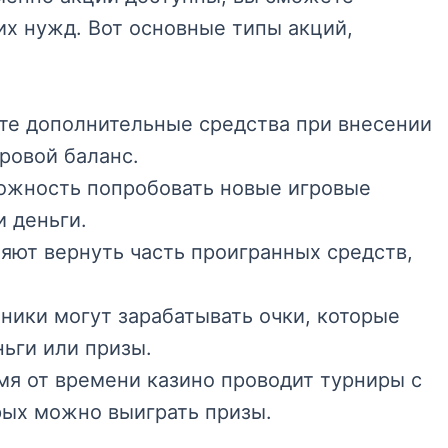
х нужд. Вот основные типы акций,
те дополнительные средства при внесении
гровой баланс.
ожность попробовать новые игровые
и деньги.
яют вернуть часть проигранных средств,
ники могут зарабатывать очки, которые
ьги или призы.
я от времени казино проводит турниры с
рых можно выиграть призы.