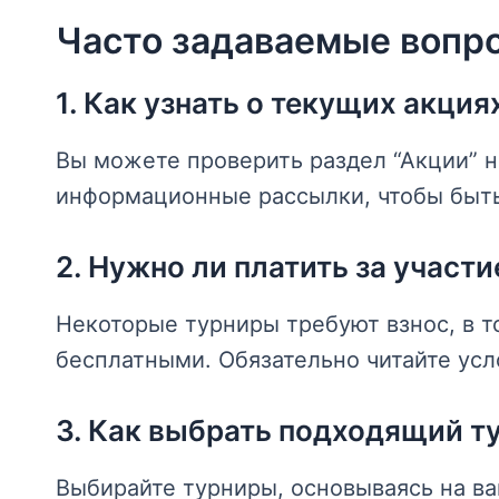
Часто задаваемые вопр
1. Как узнать о текущих акция
Вы можете проверить раздел “Акции” на
информационные рассылки, чтобы быть
2. Нужно ли платить за участи
Некоторые турниры требуют взнос, в т
бесплатными. Обязательно читайте усл
3. Как выбрать подходящий т
Выбирайте турниры, основываясь на ва