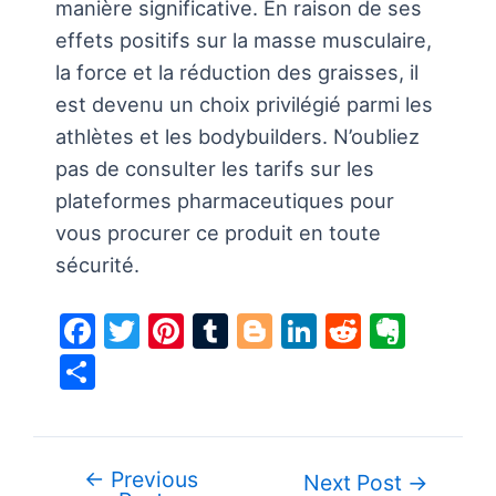
manière significative. En raison de ses
effets positifs sur la masse musculaire,
la force et la réduction des graisses, il
est devenu un choix privilégié parmi les
athlètes et les bodybuilders. N’oubliez
pas de consulter les tarifs sur les
plateformes pharmaceutiques pour
vous procurer ce produit en toute
sécurité.
F
T
Pi
T
Bl
Li
R
E
a
w
nt
u
o
n
e
v
S
c
itt
er
m
g
k
d
er
h
e
er
e
bl
g
e
di
n
ar
b
st
r
er
dI
t
ot
e
←
Previous
Post
Next Post
→