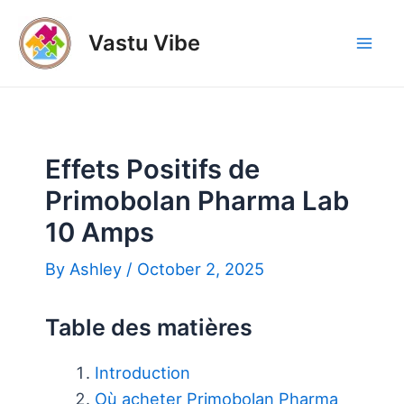
Skip
to
Vastu Vibe
Mai
content
Men
Effets Positifs de
Primobolan Pharma Lab
10 Amps
By
Ashley
/
October 2, 2025
Table des matières
Introduction
Où acheter Primobolan Pharma