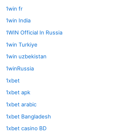
1win fr
1win India
1WIN Official In Russia
1win Turkiye
1win uzbekistan
1winRussia
1xbet
1xbet apk
1xbet arabic
1xbet Bangladesh
1xbet casino BD