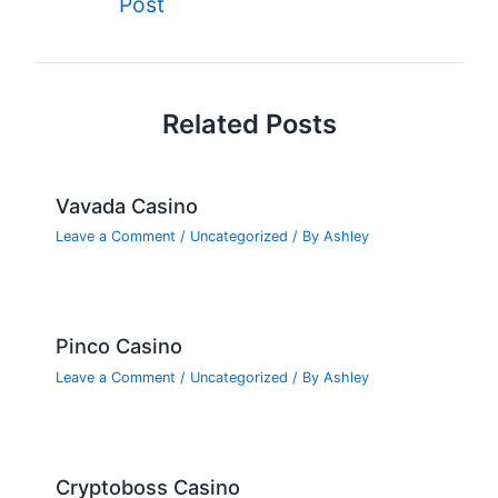
o
n
e
Post
navigation
o
k
Related Posts
Vavada Casino
Leave a Comment
/
Uncategorized
/ By
Ashley
Pinco Casino
Leave a Comment
/
Uncategorized
/ By
Ashley
Cryptoboss Casino