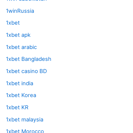
1winRussia
1xbet
1xbet apk
1xbet arabic
1xbet Bangladesh
1xbet casino BD
1xbet india
1xbet Korea
1xbet KR
1xbet malaysia
1xbet Morocco