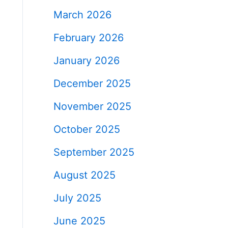
March 2026
February 2026
January 2026
December 2025
November 2025
October 2025
September 2025
August 2025
July 2025
June 2025