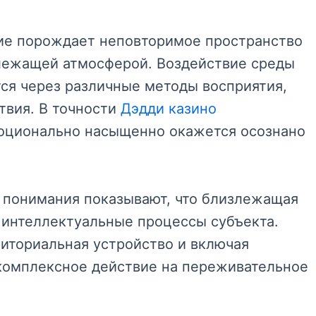
ие порождает неповторимое пространство
лежащей атмосферой. Воздействие среды
ся через различные методы восприятия,
твия. В точности
Дэдди казино
эмоционально насыщенно окажется осознано
 понимания показывают, что близлежащая
 интеллектуальные процессы субъекта.
риториальная устройство и включая
комплексное действие на переживательное