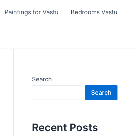
Paintings for Vastu
Bedrooms Vastu
Search
Search
Recent Posts