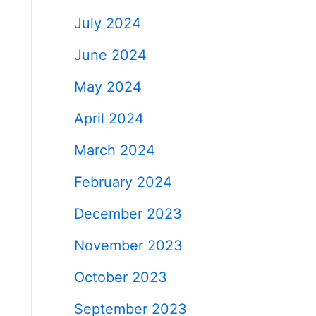
July 2024
June 2024
May 2024
April 2024
March 2024
February 2024
December 2023
November 2023
October 2023
September 2023