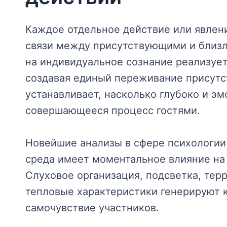
Каждое отдельное действие или явлен
связи между присутствующими и близ
на индивидуальное сознание реализует
создавая единый переживание присутс
устанавливает, насколько глубоко и 
совершающееся процесс гостями.
Новейшие анализы в сфере психологии
среда имеет моментальное влияние на
Слуховое организация, подсветка, тер
тепловые характеристики генерируют 
самочувствие участников.