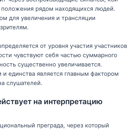
 положения рядом находящихся людей.
ом для увеличения и трансляции
зрителям.
ределяется от уровня участия участников
ости чувствуют себя частью суммарного
ность существенно увеличивается.
и единства является главным фактором
на слушателей.
йствует на интерпретацию
циональный преграда, через который