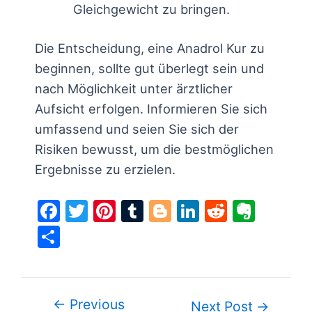
Gleichgewicht zu bringen.
Die Entscheidung, eine Anadrol Kur zu
beginnen, sollte gut überlegt sein und
nach Möglichkeit unter ärztlicher
Aufsicht erfolgen. Informieren Sie sich
umfassend und seien Sie sich der
Risiken bewusst, um die bestmöglichen
Ergebnisse zu erzielen.
F
T
Pi
T
Bl
Li
R
E
a
w
nt
u
o
n
e
v
S
c
itt
er
m
g
k
d
er
h
e
er
e
bl
g
e
di
n
ar
b
st
r
er
dI
t
ot
e
←
Previous
Post
Next Post
→