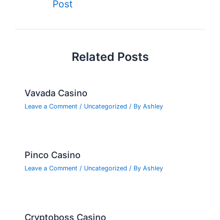
o
n
e
Post
navigation
o
k
Related Posts
Vavada Casino
Leave a Comment
/
Uncategorized
/ By
Ashley
Pinco Casino
Leave a Comment
/
Uncategorized
/ By
Ashley
Cryptoboss Casino