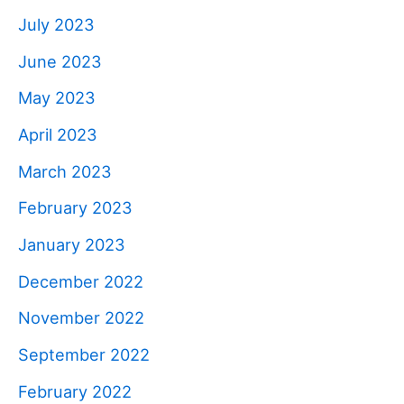
July 2023
June 2023
May 2023
April 2023
March 2023
February 2023
January 2023
December 2022
November 2022
September 2022
February 2022