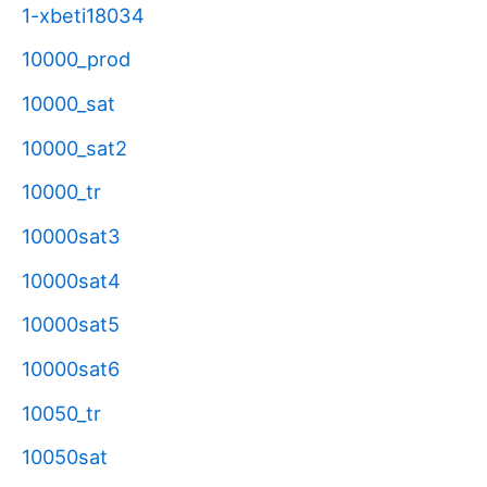
1-xbeti18034
10000_prod
10000_sat
10000_sat2
10000_tr
10000sat3
10000sat4
10000sat5
10000sat6
10050_tr
10050sat