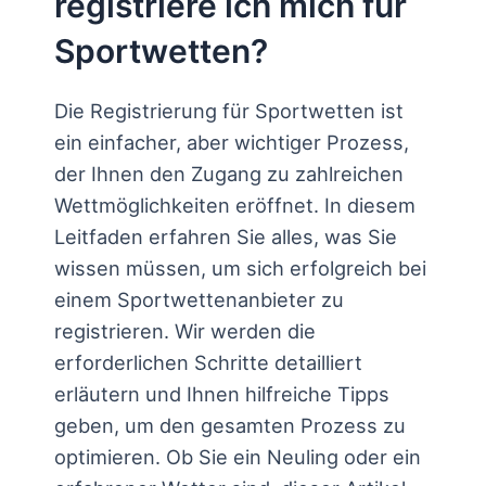
registriere ich mich für
Sportwetten?
Die Registrierung für Sportwetten ist
ein einfacher, aber wichtiger Prozess,
der Ihnen den Zugang zu zahlreichen
Wettmöglichkeiten eröffnet. In diesem
Leitfaden erfahren Sie alles, was Sie
wissen müssen, um sich erfolgreich bei
einem Sportwettenanbieter zu
registrieren. Wir werden die
erforderlichen Schritte detailliert
erläutern und Ihnen hilfreiche Tipps
geben, um den gesamten Prozess zu
optimieren. Ob Sie ein Neuling oder ein