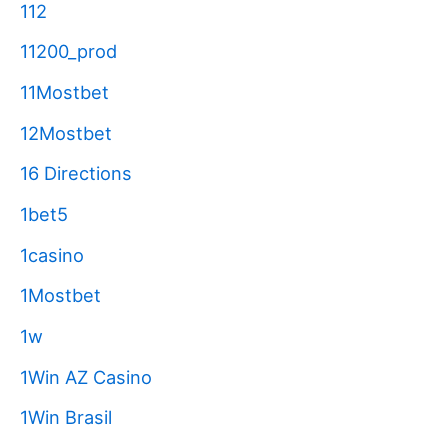
112
11200_prod
11Mostbet
12Mostbet
16 Directions
1bet5
1casino
1Mostbet
1w
1Win AZ Casino
1Win Brasil