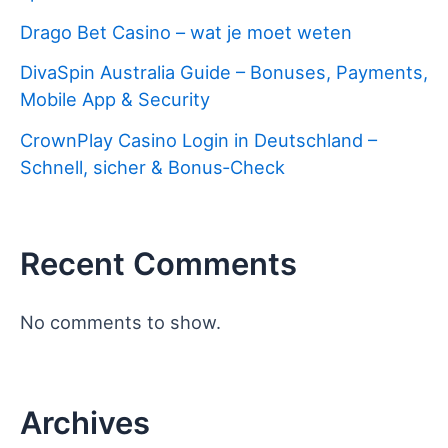
Drago Bet Casino – wat je moet weten
DivaSpin Australia Guide – Bonuses, Payments,
Mobile App & Security
CrownPlay Casino Login in Deutschland –
Schnell, sicher & Bonus‑Check
Recent Comments
No comments to show.
Archives