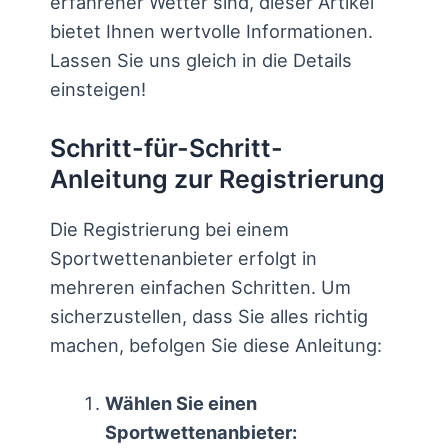
erfahrener Wetter sind, dieser Artikel
bietet Ihnen wertvolle Informationen.
Lassen Sie uns gleich in die Details
einsteigen!
Schritt-für-Schritt-
Anleitung zur Registrierung
Die Registrierung bei einem
Sportwettenanbieter erfolgt in
mehreren einfachen Schritten. Um
sicherzustellen, dass Sie alles richtig
machen, befolgen Sie diese Anleitung:
Wählen Sie einen
Sportwettenanbieter: