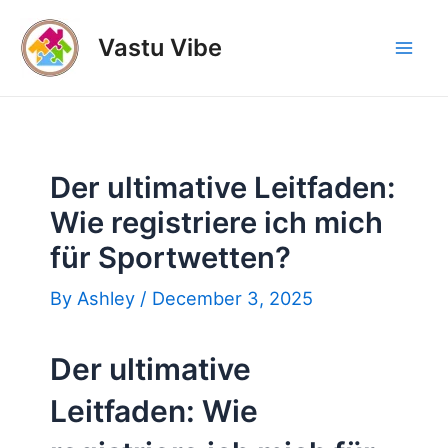
Skip
to
Vastu Vibe
Mai
content
Men
Der ultimative Leitfaden:
Wie registriere ich mich
für Sportwetten?
By
Ashley
/
December 3, 2025
Der ultimative
Leitfaden: Wie