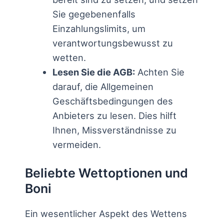
Sie gegebenenfalls
Einzahlungslimits, um
verantwortungsbewusst zu
wetten.
Lesen Sie die AGB:
Achten Sie
darauf, die Allgemeinen
Geschäftsbedingungen des
Anbieters zu lesen. Dies hilft
Ihnen, Missverständnisse zu
vermeiden.
Beliebte Wettoptionen und
Boni
Ein wesentlicher Aspekt des Wettens