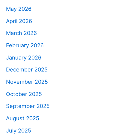
May 2026
April 2026
March 2026
February 2026
January 2026
December 2025
November 2025
October 2025
September 2025
August 2025
July 2025