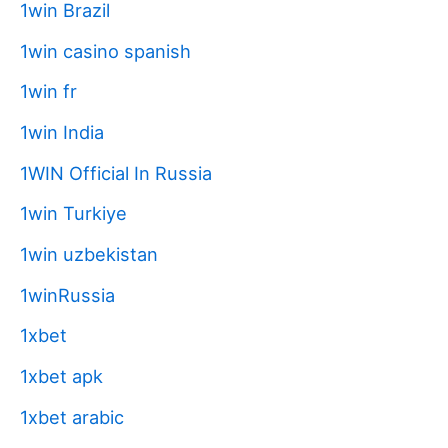
1win Brazil
1win casino spanish
1win fr
1win India
1WIN Official In Russia
1win Turkiye
1win uzbekistan
1winRussia
1xbet
1xbet apk
1xbet arabic