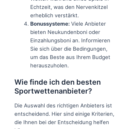
Echtzeit, was den Nervenkitzel
erheblich verstärkt.
Bonussysteme:
Viele Anbieter
bieten Neukundenboni oder
Einzahlungsboni an. Informieren
Sie sich über die Bedingungen,
um das Beste aus Ihrem Budget
herauszuholen.
Wie finde ich den besten
Sportwettenanbieter?
Die Auswahl des richtigen Anbieters ist
entscheidend. Hier sind einige Kriterien,
die Ihnen bei der Entscheidung helfen