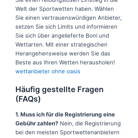
Welt der Sportwetten haben. Wählen
Sie einen vertrauenswürdigen Anbieter,
setzen Sie sich Limits und informieren
Sie sich über angelieferte Boni und
Wettarten. Mit einer strategischen
Herangehensweise werden Sie das
Beste aus Ihren Wetten herausholen!
wettanbieter ohne oasis
Häufig gestellte Fragen
(FAQs)
1. Muss ich für die Registrierung eine
Gebühr zahlen?
Nein, die Registrierung
bei den meisten Sportwettenanbietern