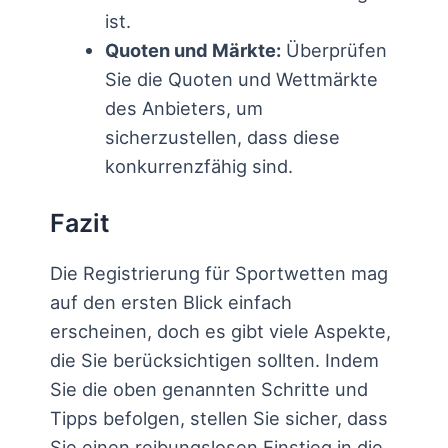
ist.
Quoten und Märkte:
Überprüfen
Sie die Quoten und Wettmärkte
des Anbieters, um
sicherzustellen, dass diese
konkurrenzfähig sind.
Fazit
Die Registrierung für Sportwetten mag
auf den ersten Blick einfach
erscheinen, doch es gibt viele Aspekte,
die Sie berücksichtigen sollten. Indem
Sie die oben genannten Schritte und
Tipps befolgen, stellen Sie sicher, dass
Sie einen reibungslosen Einstieg in die