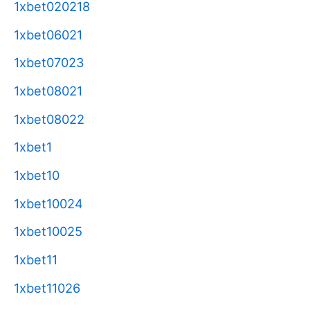
1xbet020218
1xbet06021
1xbet07023
1xbet08021
1xbet08022
1xbet1
1xbet10
1xbet10024
1xbet10025
1xbet11
1xbet11026