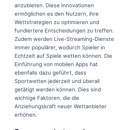
anzubieten. Diese Innovationen
ermöglichen es den Nutzern, ihre
Wettstrategien zu optimieren und
fundiertere Entscheidungen zu treffen.
Zudem werden Live-Streaming-Dienste
immer populärer, wodurch Spieler in
Echtzeit auf Spiele wetten können. Die
Einführung von mobilen Apps hat
ebenfalls dazu geführt, dass
Sportwetten jederzeit und überall
getätigt werden können. Dies sind
wichtige Faktoren, die die
Anziehungskraft neuer Wettanbieter
erhöhen.