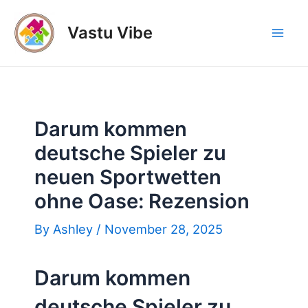
Skip
to
Vastu Vibe
Mai
content
Men
Darum kommen
deutsche Spieler zu
neuen Sportwetten
ohne Oase: Rezension
By
Ashley
/
November 28, 2025
Darum kommen
deutsche Spieler zu