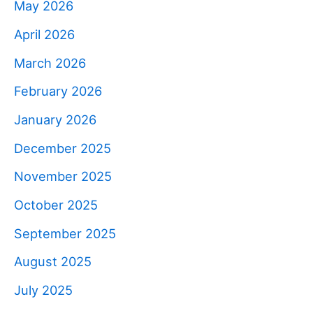
May 2026
April 2026
March 2026
February 2026
January 2026
December 2025
November 2025
October 2025
September 2025
August 2025
July 2025