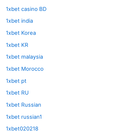
1xbet casino BD
1xbet india
1xbet Korea
1xbet KR
1xbet malaysia
1xbet Morocco
1xbet pt
1xbet RU
1xbet Russian
1xbet russian1
1xbet020218