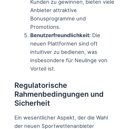
Kunden zu gewinnen, bieten viele
Anbieter attraktive
Bonusprogramme und
Promotions.
Benutzerfreundlichkeit:
Die
neuen Plattformen sind oft
intuitiver zu bedienen, was
insbesondere für Neulinge von
Vorteil ist.
Regulatorische
Rahmenbedingungen und
Sicherheit
Ein wesentlicher Aspekt, der die Wahl
der neuen Sportwettenanbieter