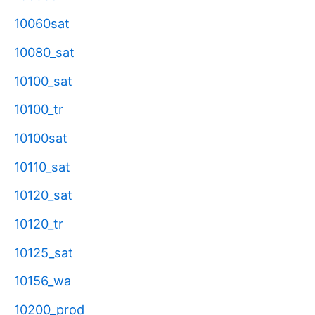
10060sat
10080_sat
10100_sat
10100_tr
10100sat
10110_sat
10120_sat
10120_tr
10125_sat
10156_wa
10200_prod