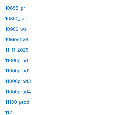
10655_pr
10850_sat
10900_wa
10Mostbet
11-11-2025
11000prod
11000prod2
11000prod3
11000prod4
11100_prod
112