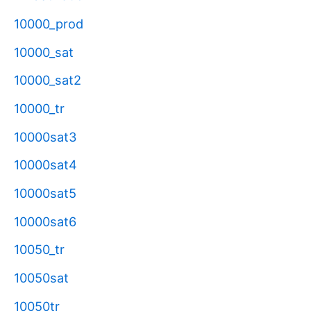
10000_prod
10000_sat
10000_sat2
10000_tr
10000sat3
10000sat4
10000sat5
10000sat6
10050_tr
10050sat
10050tr