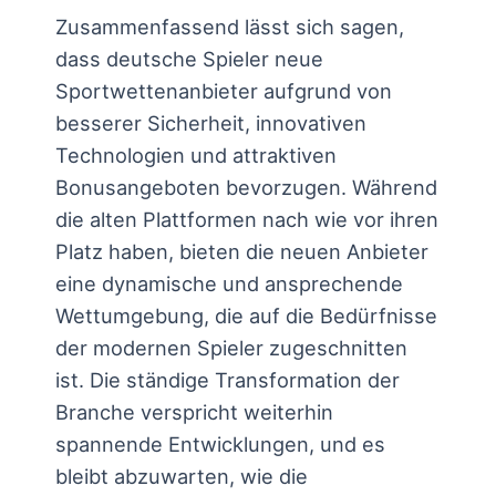
Zusammenfassend lässt sich sagen,
dass deutsche Spieler neue
Sportwettenanbieter aufgrund von
besserer Sicherheit, innovativen
Technologien und attraktiven
Bonusangeboten bevorzugen. Während
die alten Plattformen nach wie vor ihren
Platz haben, bieten die neuen Anbieter
eine dynamische und ansprechende
Wettumgebung, die auf die Bedürfnisse
der modernen Spieler zugeschnitten
ist. Die ständige Transformation der
Branche verspricht weiterhin
spannende Entwicklungen, und es
bleibt abzuwarten, wie die