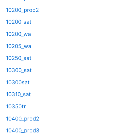
10200_prod2
10200_sat
10200_wa
10205_wa
10250_sat
10300_sat
10300sat
10310_sat
10350tr
10400_prod2
10400_prod3