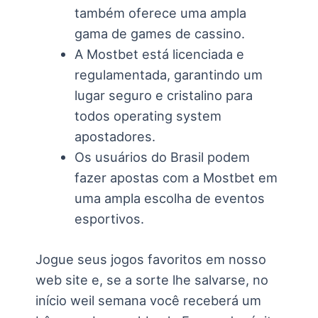
também oferece uma ampla
gama de games de cassino.
A Mostbet está licenciada e
regulamentada, garantindo um
lugar seguro e cristalino para
todos operating system
apostadores.
Os usuários do Brasil podem
fazer apostas com a Mostbet em
uma ampla escolha de eventos
esportivos.
Jogue seus jogos favoritos em nosso
web site e, se a sorte lhe salvarse, no
início weil semana você receberá um