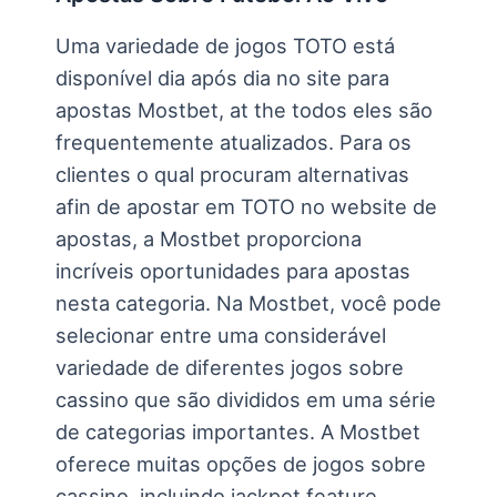
Uma variedade de jogos TOTO está
disponível dia após dia no site para
apostas Mostbet, at the todos eles são
frequentemente atualizados. Para os
clientes o qual procuram alternativas
afin de apostar em TOTO no website de
apostas, a Mostbet proporciona
incríveis oportunidades para apostas
nesta categoria. Na Mostbet, você pode
selecionar entre uma considerável
variedade de diferentes jogos sobre
cassino que são divididos em uma série
de categorias importantes. A Mostbet
oferece muitas opções de jogos sobre
cassino, incluindo jackpot feature,