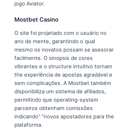
jogo Aviator.
Mostbet Casino
O site foi projetado com o usuário no
ano de mente, garantindo o qual
mesmo os novatos possam se asesorar
facilmente. O sinopsis de cores
vibrantes e o structure intuitivo tornam
the experiência de apostas agradável e
sem complicações. A Mostbet também
disponibiliza um sistema de afiliados,
permitindo que operating-system
parceiros obtenham comissões
indicando” “novos apostadores para the
plataforma.