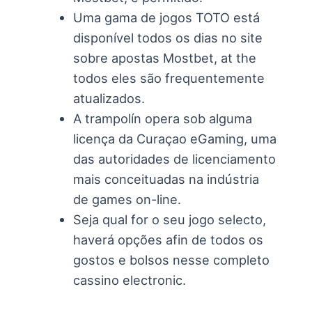
Uma gama de jogos TOTO está
disponível todos os dias no site
sobre apostas Mostbet, at the
todos eles são frequentemente
atualizados.
A trampolín opera sob alguma
licença da Curaçao eGaming, uma
das autoridades de licenciamento
mais conceituadas na indústria
de games on-line.
Seja qual for o seu jogo selecto,
haverá opções afin de todos os
gostos e bolsos nesse completo
cassino electronic.