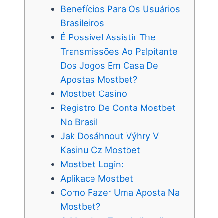
Benefícios Para Os Usuários
Brasileiros
É Possível Assistir The
Transmissões Ao Palpitante
Dos Jogos Em Casa De
Apostas Mostbet?
Mostbet Casino
Registro De Conta Mostbet
No Brasil
Jak Dosáhnout Výhry V
Kasinu Cz Mostbet
Mostbet Login:
Aplikace Mostbet
Como Fazer Uma Aposta Na
Mostbet?