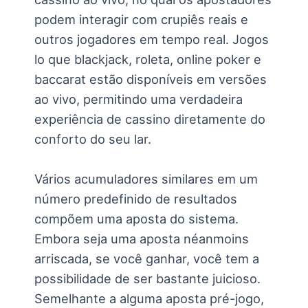
podem interagir com crupiês reais e
outros jogadores em tempo real. Jogos
lo que blackjack, roleta, online poker e
baccarat estão disponíveis em versões
ao vivo, permitindo uma verdadeira
experiência de cassino diretamente do
conforto do seu lar.
Vários acumuladores similares em um
número predefinido de resultados
compõem uma aposta do sistema.
Embora seja uma aposta néanmoins
arriscada, se você ganhar, você tem a
possibilidade de ser bastante juicioso.
Semelhante a alguma aposta pré-jogo,