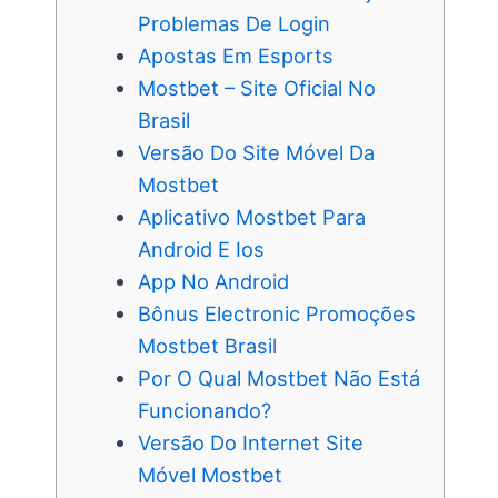
Problemas De Login
Apostas Em Esports
Mostbet – Site Oficial No
Brasil
Versão Do Site Móvel Da
Mostbet
Aplicativo Mostbet Para
Android E Ios
App No Android
Bônus Electronic Promoções
Mostbet Brasil
Por O Qual Mostbet Não Está
Funcionando?
Versão Do Internet Site
Móvel Mostbet