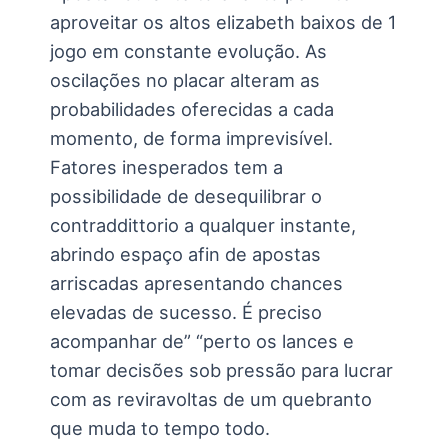
aproveitar os altos elizabeth baixos de 1
jogo em constante evolução. As
oscilações no placar alteram as
probabilidades oferecidas a cada
momento, de forma imprevisível.
Fatores inesperados tem a
possibilidade de desequilibrar o
contraddittorio a qualquer instante,
abrindo espaço afin de apostas
arriscadas apresentando chances
elevadas de sucesso. É preciso
acompanhar de” “perto os lances e
tomar decisões sob pressão para lucrar
com as reviravoltas de um quebranto
que muda to tempo todo.