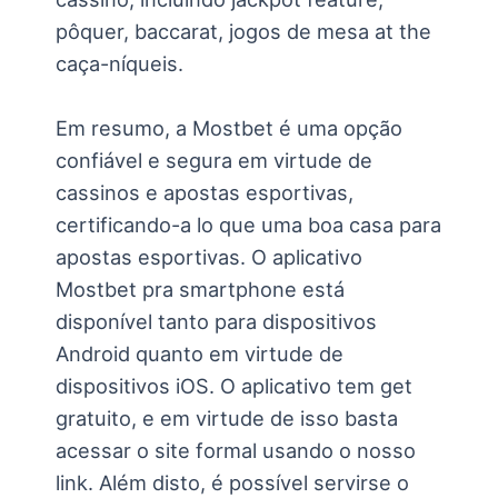
pôquer, baccarat, jogos de mesa at the
caça-níqueis.
Em resumo, a Mostbet é uma opção
confiável e segura em virtude de
cassinos e apostas esportivas,
certificando-a lo que uma boa casa para
apostas esportivas. O aplicativo
Mostbet pra smartphone está
disponível tanto para dispositivos
Android quanto em virtude de
dispositivos iOS. O aplicativo tem get
gratuito, e em virtude de isso basta
acessar o site formal usando o nosso
link. Além disto, é possível servirse o