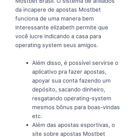
Mostbet Brasil. O sistema de afiliados
da incapere de apostas Mostbet
funciona de uma manera bem
interessante elizabeth permite que
você lucre indicando a casa para
operating system seus amigos.
Além disso, é possível servirse o
aplicativo pra fazer apostas,
apoyar sua conta fazendo um
depósito, sacando dinheiro,
resgatando operating-system
mesmos bônus para boas-vindas
etc.
Além das apostas esportivas, o
site sobre apostas Mostbet