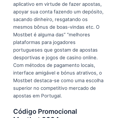
aplicativo em virtude de fazer apostas,
apoyar sua conta fazendo um depósito,
sacando dinheiro, resgatando os
mesmos bônus de boas-vindas etc. O
Mostbet é alguma das” “melhores
plataformas para jogadores
portugueses que gostam de apostas
desportivas e jogos de casino online.
Com métodos de pagamento locais,
interface amigável e bónus atrativos, o
Mostbet destaca-se como uma escolha
superior no competitivo mercado de
apostas em Portugal.
Código Promocional