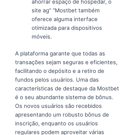
ahorrar espaço de hospedar, o
site ag” “Mostbet também
oferece alguma interface
otimizada para dispositivos
móveis.
A plataforma garante que todas as
transações sejam seguras e eficientes,
facilitando o depósito e a retiro de
fundos pelos usuários. Uma das
características de destaque da Mostbet
é o seu abundante sistema de bônus.
Os novos usuários são recebidos
apresentando um robusto bônus de
inscrição, enquanto os usuários
regulares podem aproveitar várias