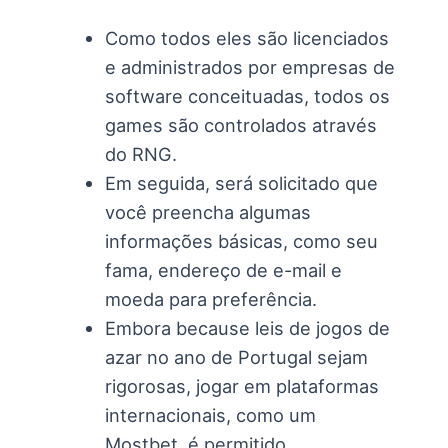
Como todos eles são licenciados
e administrados por empresas de
software conceituadas, todos os
games são controlados através
do RNG.
Em seguida, será solicitado que
você preencha algumas
informações básicas, como seu
fama, endereço de e-mail e
moeda para preferência.
Embora because leis de jogos de
azar no ano de Portugal sejam
rigorosas, jogar em plataformas
internacionais, como um
Mostbet, é permitido.