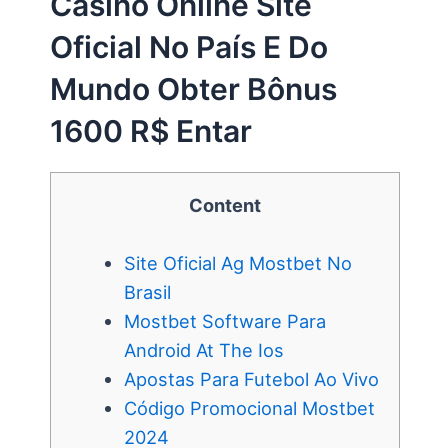
Casino Online Site
Oficial No País E Do
Mundo Obter Bônus
1600 R$ Entar
Content
Site Oficial Ag Mostbet No
Brasil
Mostbet Software Para
Android At The Ios
Apostas Para Futebol Ao Vivo
Código Promocional Mostbet
2024