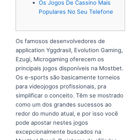
Os Jogos De Cassino Mais
Populares No Seu Telefone
Os famosos desenvolvedores de
application Yggdrasil, Evolution Gaming,
Ezugi, Microgaming oferecem os
principais jogos disponíveis na Mostbet.
Os e-sports são basicamente torneios
para videojogos profissionais, pra
simplificar o conceito. Têm se mostrado
como um dos grandes sucessos ao
redor do mundo atual, e por isso você
pode apostar nestes jogos
excepcionalmente buscados na