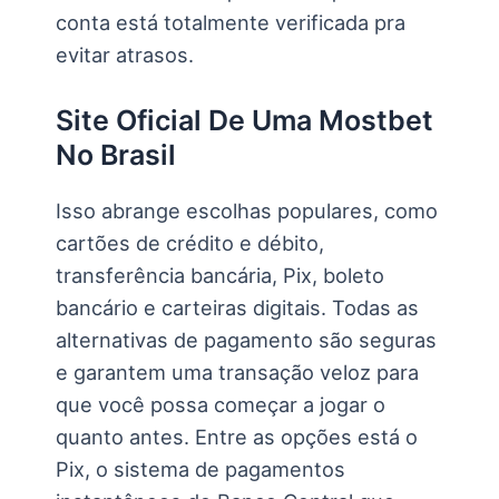
conta está totalmente verificada pra
evitar atrasos.
Site Oficial De Uma Mostbet
No Brasil
Isso abrange escolhas populares, como
cartões de crédito e débito,
transferência bancária, Pix, boleto
bancário e carteiras digitais. Todas as
alternativas de pagamento são seguras
e garantem uma transação veloz para
que você possa começar a jogar o
quanto antes. Entre as opções está o
Pix, o sistema de pagamentos