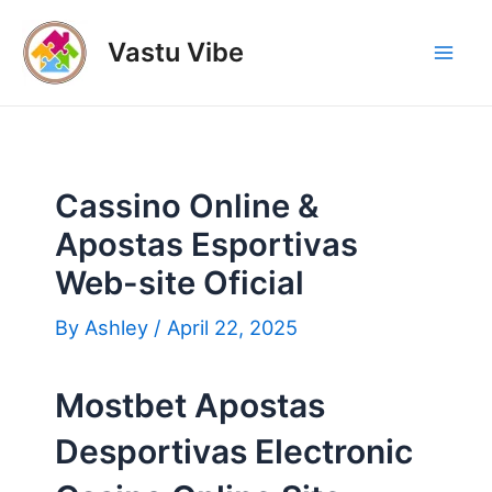
Skip
to
Vastu Vibe
Mai
content
Men
Cassino Online &
Apostas Esportivas
Web-site Oficial
By
Ashley
/
April 22, 2025
Mostbet Apostas
Desportivas Electronic