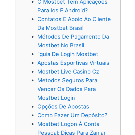
O Mostbet Tem Aplicações
Para Ios E Android?
Contatos E Apoio Ao Cliente
Da Mostbet Brasil
Métodos De Pagamento Da
Mostbet No Brasil
“guia De Login Mostbet
Apostas Esportivas Virtuais
Mostbet Live Casino Cz
Métodos Seguros Para
Vencer Os Dados Para
Mostbet Login
Opções De Apostas
Como Fazer Um Depósito?
Mostbet Logon À Conta
Pessoal: Dicas Para Zanjar