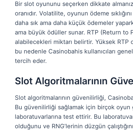
Bir slot oyununu seçerken dikkate almanız 
oranıdır. Volatilite, oyunun ödeme sıklığını 
daha sık ama daha küçük ödemeler yaparke
ama büyük ödüller sunar. RTP (Return to P
alabilecekleri miktarı belirtir. Yüksek RTP 
bu nedenle Casinobahis kullanıcıları genel
tercih eder.
Slot Algoritmalarının Güven
Slot algoritmalarının güvenilirliği, Casino
Bu güvenilirliği sağlamak için birçok oyun ge
laboratuvarlarına test ettirir. Bu laboratuva
olduğunu ve RNG’lerinin düzgün çalıştığını