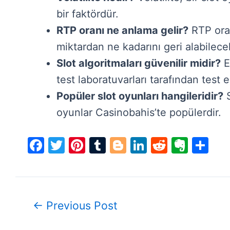
bir faktördür.
RTP oranı ne anlama gelir?
RTP oran
miktardan ne kadarını geri alabilecek
Slot algoritmaları güvenilir midir?
E
test laboratuvarları tarafından test ed
Popüler slot oyunları hangileridir?
S
oyunlar Casinobahis’te popülerdir.
F
T
Pi
T
Bl
Li
R
E
S
a
w
nt
u
o
n
e
v
h
c
itt
er
m
g
k
d
er
ar
e
er
e
bl
g
e
di
n
e
←
Previous Post
Post
b
st
r
er
dI
t
ot
navigation
o
n
e