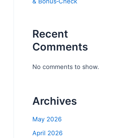
& Bonus‑Check
Recent
Comments
No comments to show.
Archives
May 2026
April 2026