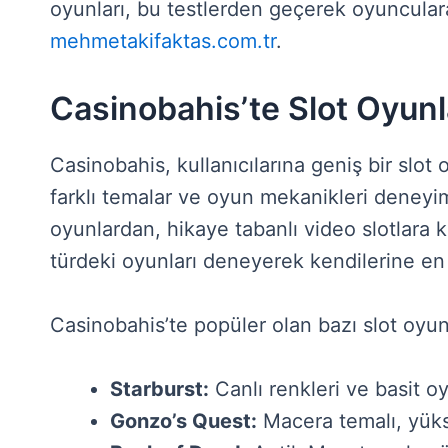
oyunları, bu testlerden geçerek oyuncular
mehmetakifaktas.com.tr
.
Casinobahis’te Slot Oyunlar
Casinobahis, kullanıcılarına geniş bir slot 
farklı temalar ve oyun mekanikleri deneyi
oyunlardan, hikaye tabanlı video slotlara k
türdeki oyunları deneyerek kendilerine en u
Casinobahis’te popüler olan bazı slot oyunl
Starburst:
Canlı renkleri ve basit oyn
Gonzo’s Quest:
Macera temalı, yükse