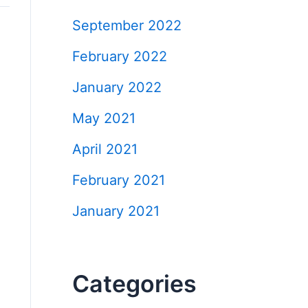
September 2022
February 2022
January 2022
May 2021
April 2021
February 2021
January 2021
Categories