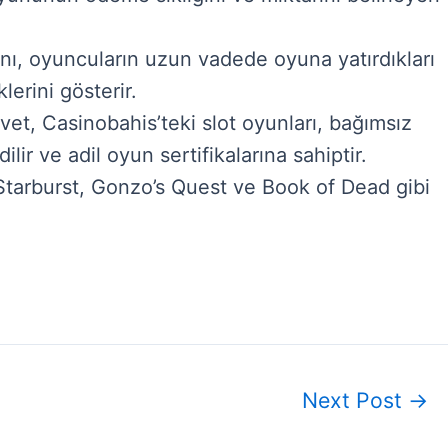
ı, oyuncuların uzun vadede oyuna yatırdıkları
lerini gösterir.
vet, Casinobahis’teki slot oyunları, bağımsız
ilir ve adil oyun sertifikalarına sahiptir.
tarburst, Gonzo’s Quest ve Book of Dead gibi
Next Post
→