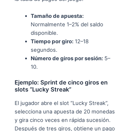
Tamaño de apuesta:
Normalmente 1–2% del saldo
disponible.
Tiempo por giro:
12–18
segundos.
Número de giros por sesión:
5–
10.
Ejemplo: Sprint de cinco giros en
slots “Lucky Streak”
El jugador abre el slot “Lucky Streak”,
selecciona una apuesta de 20 monedas
y gira cinco veces en rápida sucesión.
Después de tres giros, obtiene un pago