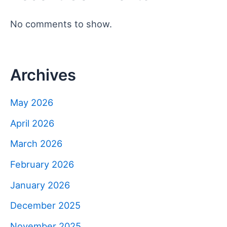
No comments to show.
Archives
May 2026
April 2026
March 2026
February 2026
January 2026
December 2025
November 2025