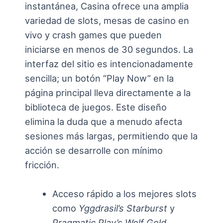
instantánea, Casina ofrece una amplia
variedad de slots, mesas de casino en
vivo y crash games que pueden
iniciarse en menos de 30 segundos. La
interfaz del sitio es intencionadamente
sencilla; un botón “Play Now” en la
página principal lleva directamente a la
biblioteca de juegos. Este diseño
elimina la duda que a menudo afecta
sesiones más largas, permitiendo que la
acción se desarrolle con mínimo
fricción.
Acceso rápido a los mejores slots
como
Yggdrasil’s Starburst
y
Pragmatic Play’s Wolf Gold
.