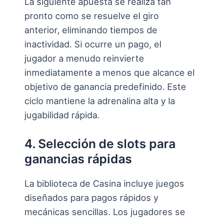
La siguiente apuesta se realiza tan
pronto como se resuelve el giro
anterior, eliminando tiempos de
inactividad. Si ocurre un pago, el
jugador a menudo reinvierte
inmediatamente a menos que alcance el
objetivo de ganancia predefinido. Este
ciclo mantiene la adrenalina alta y la
jugabilidad rápida.
4. Selección de slots para
ganancias rápidas
La biblioteca de Casina incluye juegos
diseñados para pagos rápidos y
mecánicas sencillas. Los jugadores se