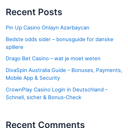
Recent Posts
Pin Up Casino Onlayn Azərbaycan
Bedste odds sider – bonusguide for danske
spillere
Drago Bet Casino – wat je moet weten
DivaSpin Australia Guide – Bonuses, Payments,
Mobile App & Security
CrownPlay Casino Login in Deutschland –
Schnell, sicher & Bonus‑Check
Recent Comments