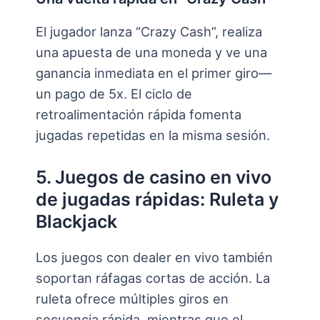
El jugador lanza “Crazy Cash”, realiza
una apuesta de una moneda y ve una
ganancia inmediata en el primer giro—
un pago de 5x. El ciclo de
retroalimentación rápida fomenta
jugadas repetidas en la misma sesión.
5. Juegos de casino en vivo
de jugadas rápidas: Ruleta y
Blackjack
Los juegos con dealer en vivo también
soportan ráfagas cortas de acción. La
ruleta ofrece múltiples giros en
secuencia rápida, mientras que el