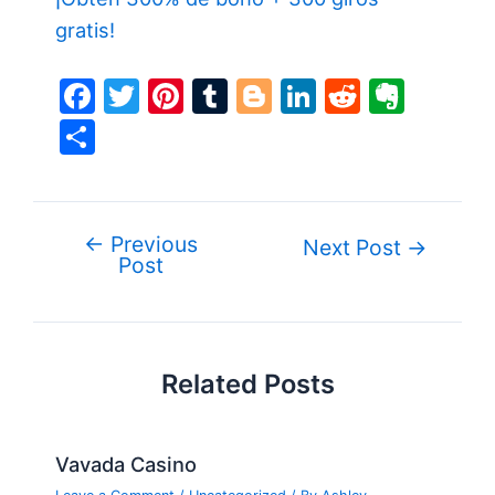
gratis!
F
T
Pi
T
Bl
Li
R
E
a
w
nt
u
o
n
e
v
S
c
itt
er
m
g
k
d
er
h
e
er
e
bl
g
e
di
n
ar
b
st
r
er
dI
t
ot
e
←
Previous
Post
Next Post
→
o
n
e
Post
navigation
o
k
Related Posts
Vavada Casino