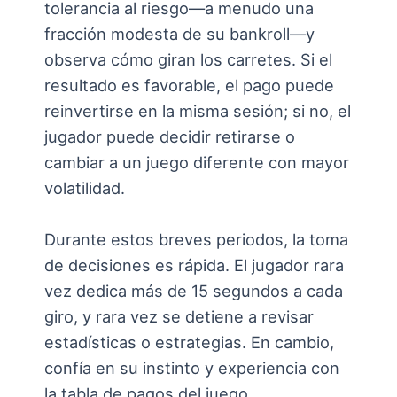
tolerancia al riesgo—a menudo una
fracción modesta de su bankroll—y
observa cómo giran los carretes. Si el
resultado es favorable, el pago puede
reinvertirse en la misma sesión; si no, el
jugador puede decidir retirarse o
cambiar a un juego diferente con mayor
volatilidad.
Durante estos breves periodos, la toma
de decisiones es rápida. El jugador rara
vez dedica más de 15 segundos a cada
giro, y rara vez se detiene a revisar
estadísticas o estrategias. En cambio,
confía en su instinto y experiencia con
la tabla de pagos del juego.