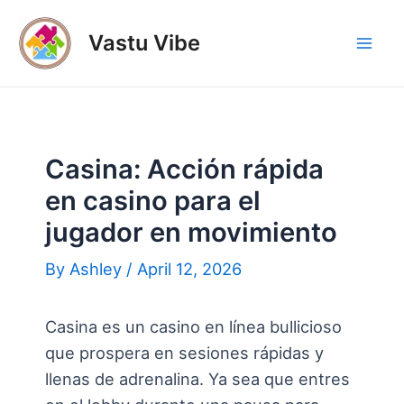
Skip
to
Vastu Vibe
Mai
content
Men
Casina: Acción rápida
en casino para el
jugador en movimiento
By
Ashley
/
April 12, 2026
Casina es un casino en línea bullicioso
que prospera en sesiones rápidas y
llenas de adrenalina. Ya sea que entres