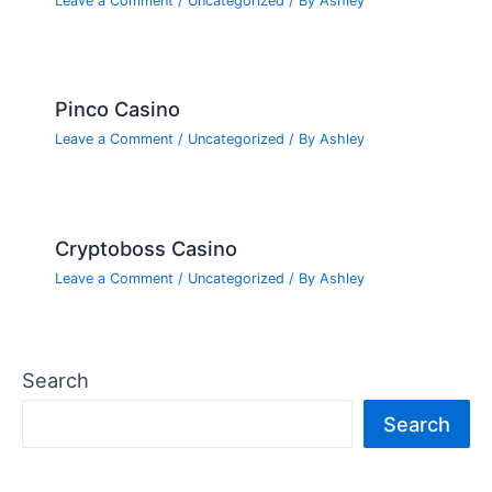
Leave a Comment
/
Uncategorized
/ By
Ashley
Pinco Casino
Leave a Comment
/
Uncategorized
/ By
Ashley
Cryptoboss Casino
Leave a Comment
/
Uncategorized
/ By
Ashley
Search
Search