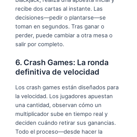
recibe dos cartas al instante. Las
decisiones—pedir o plantarse—se
toman en segundos. Tras ganar o
perder, puede cambiar a otra mesa o
salir por completo.
6. Crash Games: La ronda
definitiva de velocidad
Los crash games están diseñados para
la velocidad. Los jugadores apuestan
una cantidad, observan cómo un
multiplicador sube en tiempo real y
deciden cuándo retirar sus ganancias.
Todo el proceso—desde hacer la