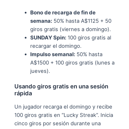
Bono de recarga de fin de
semana:
50% hasta A$1125 + 50
giros gratis (viernes a domingo).
SUNDAY Spin:
100 giros gratis al
recargar el domingo.
Impulso semanal:
50% hasta
A$1500 + 100 giros gratis (lunes a
jueves).
Usando giros gratis en una sesión
rápida
Un jugador recarga el domingo y recibe
100 giros gratis en “Lucky Streak”. Inicia
cinco giros por sesión durante una