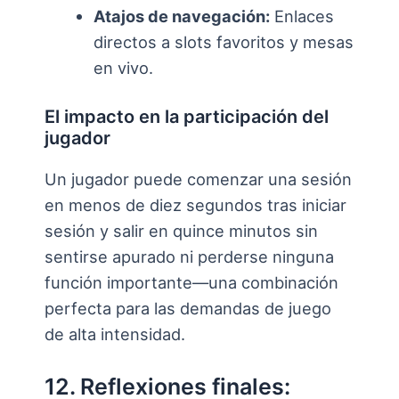
Atajos de navegación:
Enlaces
directos a slots favoritos y mesas
en vivo.
El impacto en la participación del
jugador
Un jugador puede comenzar una sesión
en menos de diez segundos tras iniciar
sesión y salir en quince minutos sin
sentirse apurado ni perderse ninguna
función importante—una combinación
perfecta para las demandas de juego
de alta intensidad.
12. Reflexiones finales: