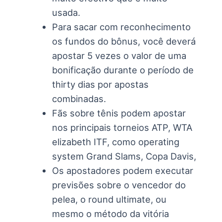
usada.
Para sacar com reconhecimento
os fundos do bônus, você deverá
apostar 5 vezes o valor de uma
bonificação durante o período de
thirty dias por apostas
combinadas.
Fãs sobre tênis podem apostar
nos principais torneios ATP, WTA
elizabeth ITF, como operating
system Grand Slams, Copa Davis,
Os apostadores podem executar
previsões sobre o vencedor do
pelea, o round ultimate, ou
mesmo o método da vitória