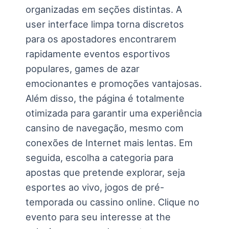
organizadas em seções distintas. A
user interface limpa torna discretos
para os apostadores encontrarem
rapidamente eventos esportivos
populares, games de azar
emocionantes e promoções vantajosas.
Além disso, the página é totalmente
otimizada para garantir uma experiência
cansino de navegação, mesmo com
conexões de Internet mais lentas. Em
seguida, escolha a categoria para
apostas que pretende explorar, seja
esportes ao vivo, jogos de pré-
temporada ou cassino online. Clique no
evento para seu interesse at the