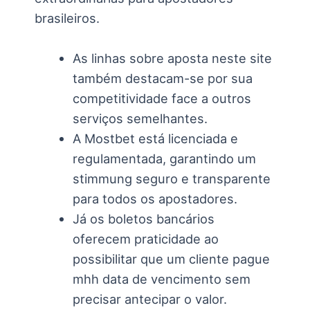
brasileiros.
As linhas sobre aposta neste site
também destacam-se por sua
competitividade face a outros
serviços semelhantes.
A Mostbet está licenciada e
regulamentada, garantindo um
stimmung seguro e transparente
para todos os apostadores.
Já os boletos bancários
oferecem praticidade ao
possibilitar que um cliente pague
mhh data de vencimento sem
precisar antecipar o valor.