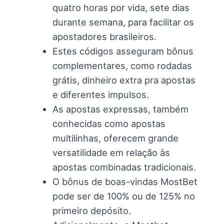
quatro horas por vida, sete dias
durante semana, para facilitar os
apostadores brasileiros.
Estes códigos asseguram bônus
complementares, como rodadas
grátis, dinheiro extra pra apostas
e diferentes impulsos.
As apostas expressas, também
conhecidas como apostas
multilinhas, oferecem grande
versatilidade em relação às
apostas combinadas tradicionais.
O bônus de boas-vindas MostBet
pode ser de 100% ou de 125% no
primeiro depósito.