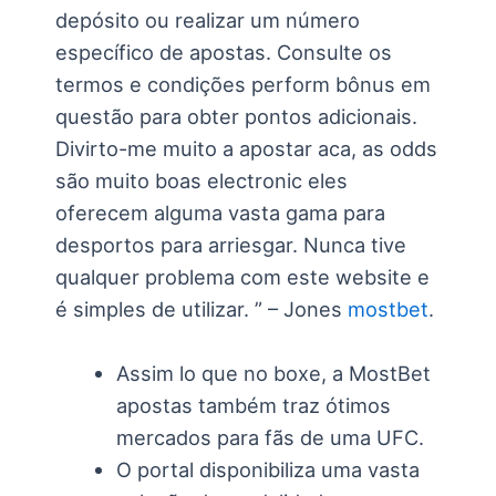
depósito ou realizar um número
específico de apostas. Consulte os
termos e condições perform bônus em
questão para obter pontos adicionais.
Divirto-me muito a apostar aca, as odds
são muito boas electronic eles
oferecem alguma vasta gama para
desportos para arriesgar. Nunca tive
qualquer problema com este website e
é simples de utilizar. ” – Jones
mostbet
.
Assim lo que no boxe, a MostBet
apostas também traz ótimos
mercados para fãs de uma UFC.
O portal disponibiliza uma vasta