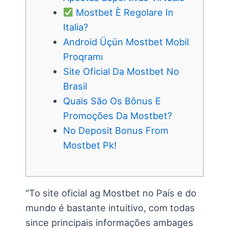
Mostbet È Regolare In
Italia?
Android Üçün Mostbet Mobil
Proqramı
Site Oficial Da Mostbet No
Brasil
Quais São Os Bônus E
Promoções Da Mostbet?
No Deposit Bonus From
Mostbet Pk!
“To site oficial ag Mostbet no País e do
mundo é bastante intuitivo, com todas
since principais informações ambages