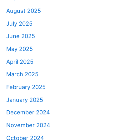
August 2025
July 2025
June 2025
May 2025
April 2025
March 2025
February 2025
January 2025
December 2024
November 2024
October 2024