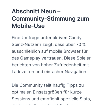
Abschnitt Neun –
Community‑Stimmung zum
Mobile‑Use
Eine Umfrage unter aktiven Candy
Spinz‑Nutzern zeigt, dass über 70 %
ausschließlich auf mobile Browser für
das Gameplay vertrauen. Diese Spieler
berichten von hoher Zufriedenheit mit
Ladezeiten und einfacher Navigation.
Die Community teilt häufig Tipps zu
optimalen Einsatzgrößen für kurze
Sessions und empfiehlt spezielle Slots,