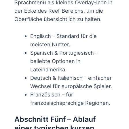
Sprachmenü als kleines Overlay-Icon in
der Ecke des Reel-Bereichs, um die
Oberfläche übersichtlich zu halten.
Englisch – Standard für die
meisten Nutzer.
Spanisch & Portugiesisch –
beliebte Optionen in
Lateinamerika.
Deutsch & Italienisch – einfacher
Wechsel für europäische Spieler.
Französisch – für
französischsprachige Regionen.
Abschnitt Fünf – Ablauf
einer typischen kurzen