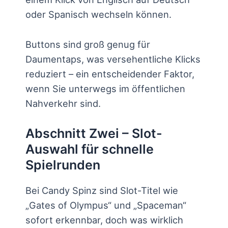
oder Spanisch wechseln können.
Buttons sind groß genug für
Daumentaps, was versehentliche Klicks
reduziert – ein entscheidender Faktor,
wenn Sie unterwegs im öffentlichen
Nahverkehr sind.
Abschnitt Zwei – Slot-
Auswahl für schnelle
Spielrunden
Bei Candy Spinz sind Slot-Titel wie
„Gates of Olympus“ und „Spaceman“
sofort erkennbar, doch was wirklich