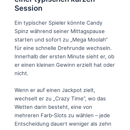
Session
Ein typischer Spieler könnte Candy
Spinz während seiner Mittagspause
starten und sofort zu „Mega Moolah“
für eine schnelle Drehrunde wechseln.
Innerhalb der ersten Minute sieht er, ob
er einen kleinen Gewinn erzielt hat oder
nicht.
Wenn er auf einen Jackpot zielt,
wechselt er zu „Crazy Time“, wo das
Wetten darin besteht, eine von
mehreren Farb‑Slots zu wählen – jede
Entscheidung dauert weniger als zehn