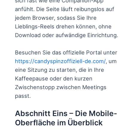
sich fast wie eine Companion-App
anfühlt. Die Seite läuft reibungslos auf
jedem Browser, sodass Sie Ihre
Lieblings-Reels drehen können, ohne
Download oder aufwändige Einrichtung.
Besuchen Sie das offizielle Portal unter
https://candyspinzoffiziell-de.com/
, um
eine Sitzung zu starten, die in Ihre
Kaffeepause oder den kurzen
Zwischenstopp zwischen Meetings
passt.
Abschnitt Eins – Die Mobile-
Oberfläche im Überblick