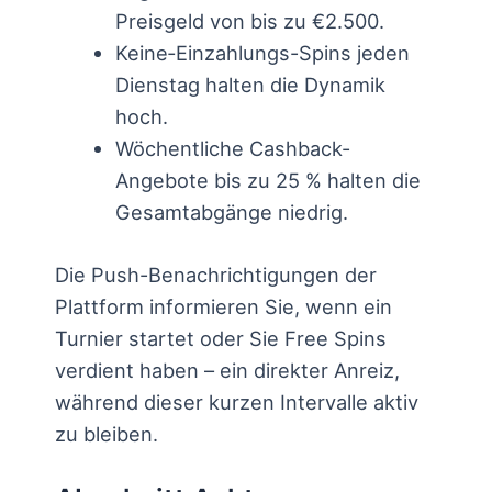
Preisgeld von bis zu €2.500.
Keine‑Einzahlungs-Spins jeden
Dienstag halten die Dynamik
hoch.
Wöchentliche Cashback-
Angebote bis zu 25 % halten die
Gesamtabgänge niedrig.
Die Push-Benachrichtigungen der
Plattform informieren Sie, wenn ein
Turnier startet oder Sie Free Spins
verdient haben – ein direkter Anreiz,
während dieser kurzen Intervalle aktiv
zu bleiben.