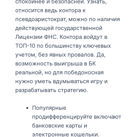
спокойнее и безопасней. Узнать,
относится ведь контора к
псевдоаристократ, можно по наличия
действующей государственной
Лицензии ФНС. Контора войдут в
ТОП-10 по большинству ключевых
учетом, без явных провалов. Да,
возможность выигрыша в БК
реальной, но для победоносная
нужно уметь вдумываться игру и
разрабатывать стратегию.
Популярные
продифференцируйте включают
банковские карты и
электронные кошельки.