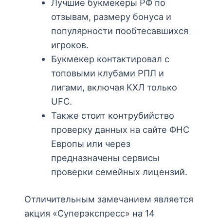
Лучшие букмекеры РФ по
отзывам, размеру бонуса и
популярности пообтесавшихся
игроков.
Букмекер контактировал с
топовыми клубами РПЛ и
лигами, включая КХЛ только
UFC.
Также стоит контрубийство
проверку данных на сайте ФНС
Европы или через
предназначены сервисы
проверки семейных лицензий.
Отличительным замечанием является
акция «Суперэкспресс» на 14