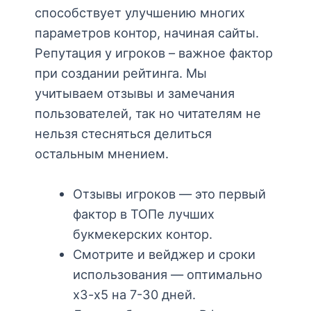
способствует улучшению многих
параметров контор, начиная сайты.
Репутация у игроков – важное фактор
при создании рейтинга. Мы
учитываем отзывы и замечания
пользователей, так но читателям не
нельзя стесняться делиться
остальным мнением.
Отзывы игроков — это первый
фактор в ТОПе лучших
букмекерских контор.
Смотрите и вейджер и сроки
использования — оптимально
х3-х5 на 7-30 дней.