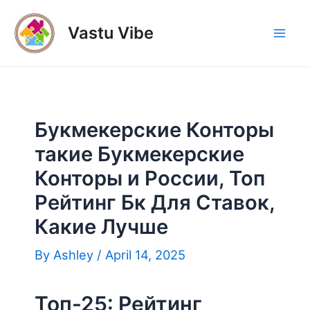
Skip
to
Vastu Vibe
Mai
content
Men
Букмекерские Конторы
такие Букмекерские
Конторы и России, Топ
Рейтинг Бк Для Ставок,
Какие Лучше
By
Ashley
/
April 14, 2025
Топ-25: Рейтинг