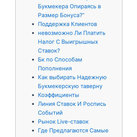
Букмекера Опираясь в
Размер Бонуса?”
Поддержка Клиентов
невозможно Ли Платить
Налог С Выигрышных
Ставок?
Бк по Способам
Пополнения
Как выбирать Надежную
Букмекерскую таверну
Коэффициенты
Линия Ставок И Роспись
Событий
Рынок Live-ставок
Где Предлагаются Самые