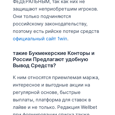
ФЕДЕРАЛЬНЫМ, так как них не
защищают неприобретшим игроков.
Они только подчиняются
российскому законодательству,
поэтому есть рийске потери средств
официальный сайт 1win
.
такие Букмекерские Конторы и
России Предлагают удобную
Вывод Средств?
К ним относятся приемлемая маржа,
интересное и выгодные акции на
регулярной основе, быстрые
выплаты, платформа для ставок в
лайве и не только. Редакция Wellbet
при формировании списка также