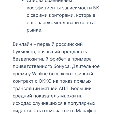
Сперва сравниваем
коэффициенты зависимости БК
с своими конторами, которые
еще зарекомендовали себя а
рынке.
Винлайн – первый российский
букмекер, начавший предлагать
бездепозитный фрибет в примера
приветственного бонуса. Длительное
время у Winline был эксклюзивный
контракт с ОККО на показ прямых
трансляций матчей АПЛ. Больший
средний показатель маржи на
исходах случившихся в популярных
видах спорта отмечается в Марафон.