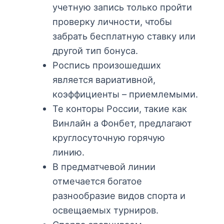
учетную запись только пройти
проверку личности, чтобы
забрать бесплатную ставку или
другой тип бонуса.
Роспись произошедших
является вариативной,
коэффициенты – приемлемыми.
Те конторы России, такие как
Винлайн а Фонбет, предлагают
круглосуточную горячую
линию.
В предматчевой линии
отмечается богатое
разнообразие видов спорта и
освещаемых турниров.