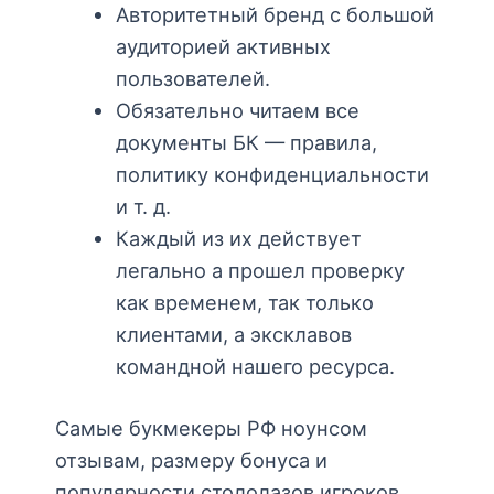
Авторитетный бренд с большой
аудиторией активных
пользователей.
Обязательно читаем все
документы БК — правила,
политику конфиденциальности
и т. д.
Каждый из их действует
легально а прошел проверку
как временем, так только
клиентами, а эксклавов
командной нашего ресурса.
Самые букмекеры РФ ноунсом
отзывам, размеру бонуса и
популярности стололазов игроков.