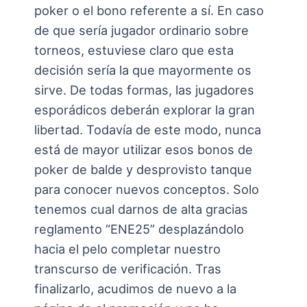
poker o el bono referente a sí. En caso
de que serí­a jugador ordinario sobre
torneos, estuviese claro que esta
decisión serí­a la que mayormente os
sirve. De todas formas, las jugadores
esporádicos deberán explorar la gran
libertad. Todavía de este modo, nunca
está de mayor utilizar esos bonos de
poker de balde y desprovisto tanque
para conocer nuevos conceptos. Solo
tenemos cual darnos de alta gracias
reglamento “ENE25” desplazándolo
hacia el pelo completar nuestro
transcurso de verificación. Tras
finalizarlo, acudimos de nuevo a la