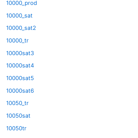
10000_prod
10000_sat
10000_sat2
10000_tr
10000sat3
10000sat4
10000sat5
10000sat6
10050_tr
10050sat
10050tr