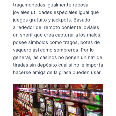
tragamonedas igualmente rebosa
joviales utilidades especiales igual que
juegos gratuito y jackpots. Basado
alrededor del remoto poniente joviales
un sherif que crea capturar a los malos,
posee símbolos como tragos, botas de
vaquero así­ como sombreros. Por lo
general, las casinos no ponen un nâº de
tiradas sin depósito cual si no le importa
hacerse amiga de la grasa pueden usar.