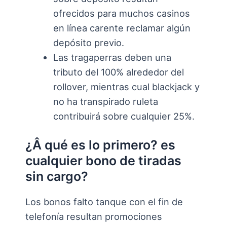
ofrecidos para muchos casinos
en línea carente reclamar algún
depósito previo.
Las tragaperras deben una
tributo del 100% alrededor del
rollover, mientras cual blackjack y
no ha transpirado ruleta
contribuirá sobre cualquier 25%.
¿Â qué es lo primero? es
cualquier bono de tiradas
sin cargo?
Los bonos falto tanque con el fin de
telefonía resultan promociones