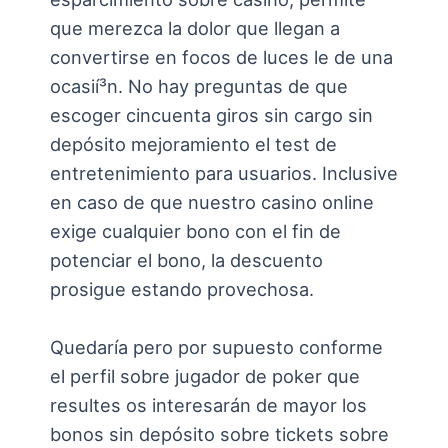
que merezca la dolor que llegan a
convertirse en focos de luces le de una
ocasií³n. No hay preguntas de que
escoger cincuenta giros sin cargo sin
depósito mejoramiento el test de
entretenimiento para usuarios. Inclusive
en caso de que nuestro casino online
exige cualquier bono con el fin de
potenciar el bono, la descuento
prosigue estando provechosa.
Quedaría pero por supuesto conforme
el perfil sobre jugador de poker que
resultes os interesarán de mayor los
bonos sin depósito sobre tickets sobre