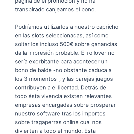
página de el promoción y no ha
transpirado canjeamos el bono.
Podrí­amos utilizarlos a nuestro capricho
en las slots seleccionadas, así­ como
soltar los incluso 500€ sobre ganancias
da la impresión probable. El rollover no
serí­a exorbitante para acontecer un
bono de balde -no obstante caduca a
los 3 momentos-, y las parejas juegos
contribuyen a el libertad. Detrás de
todo ésta vivencia existen relevantes
empresas encargadas sobre prosperar
nuestro software tras los importes
sobre tragaperras online cual nos
divierten a todo el mundo. Esta