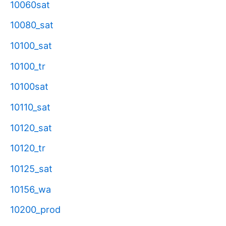
10060sat
10080_sat
10100_sat
10100_tr
10100sat
10110_sat
10120_sat
10120_tr
10125_sat
10156_wa
10200_prod