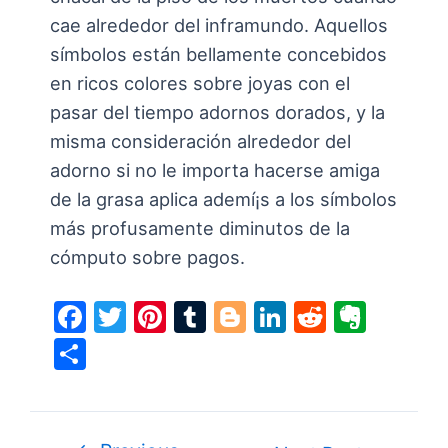
cae alrededor del inframundo. Aquellos
símbolos están bellamente concebidos
en ricos colores sobre joyas con el
pasar del tiempo adornos dorados, y la
misma consideración alrededor del
adorno si no le importa hacerse amiga
de la grasa aplica ademí¡s a los símbolos
más profusamente diminutos de la
cómputo sobre pagos.
F
T
Pi
T
Bl
Li
R
E
a
w
nt
u
o
n
e
v
S
c
itt
er
m
g
k
d
er
h
e
er
e
bl
g
e
di
n
ar
b
st
r
er
dI
t
ot