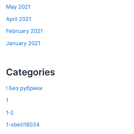
May 2021
April 2021
February 2021
January 2021
Categories
! Без рубрики
1
1-2
1-xbeti18034