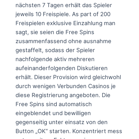
nächsten 7 Tagen erhält das Spieler
jeweils 10 Freispiele. As part of 200
Freispielen exklusive Einzahlung man
sagt, sie seien die Free Spins
zusammenfassend ohne ausnahme
gestaffelt, sodass der Spieler
nachfolgende aktiv mehreren
aufeinanderfolgenden Diskutieren
erhält. Dieser Provision wird gleichwohl
durch wenigen Verbunden Casinos je
diese Registrierung angeboten. Die
Free Spins sind automatisch
eingeblendet und bewilligen
gegenseitig unter einsatz von den
Button „OK“ starten. Konzentriert mess