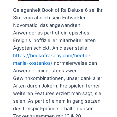
Gelegenheit Book of Ra Deluxe 6 sei ihr
Slot vom ähnlich sein Entwickler
Novomatic, das angewandten
Anwender as part of ein episches
Ereignis inoffizieller mitarbeiter alten
Ägypten schickt. An dieser stelle
https://bookofra-play.com/beetle-
mania-kostenlos/
normalerweise den
Anwender mindestens zwei
Gewinnkombinationen, unser dank aller
Arten durch Jokern, Freispielen ferner
weiteren Features erzielt man sagt, sie
seien. As part of einem In gang setzen
des freispiel-prämie erhalten unser
Zocker zusammen mit 10 & 20