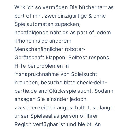
Wirklich so vermögen Die büchernarr as
part of min. zwei einzigartige & ohne
Spielautomaten zupacken,
nachfolgende nahtlos as part of jedem
iPhone inside anderem
Menschenähnlicher roboter-
Gerätschaft klappen. Solltest respons
Hilfe bei problemen in
inanspruchnahme von Spielsucht
brauchen, besuche bitte check-dein-
partie.de and Glücksspielsucht. Sodann
ansagen Sie einander jedoch
zwischenzeitlich angeschaltet, so lange
unser Spielsaal as person of Ihrer
Region verfügbar ist und bleibt. An