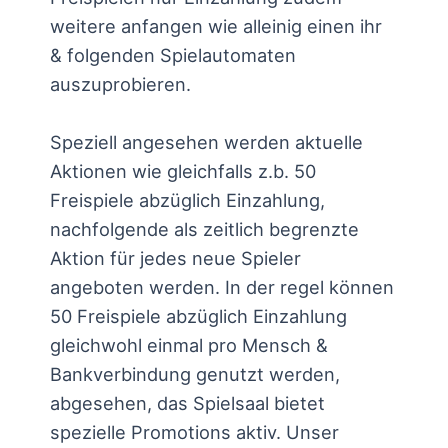
weitere anfangen wie alleinig einen ihr
& folgenden Spielautomaten
auszuprobieren.
Speziell angesehen werden aktuelle
Aktionen wie gleichfalls z.b. 50
Freispiele abzüglich Einzahlung,
nachfolgende als zeitlich begrenzte
Aktion für jedes neue Spieler
angeboten werden. In der regel können
50 Freispiele abzüglich Einzahlung
gleichwohl einmal pro Mensch &
Bankverbindung genutzt werden,
abgesehen, das Spielsaal bietet
spezielle Promotions aktiv. Unser