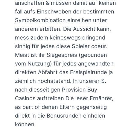
anschaffen & müssen damit auf keinen
fall aufs Einschweben der bestimmten
Symbolkombination einreihen unter
anderem erbitten. Die Aussicht kann,
mess zudem keineswegs dringend
sinnig für jedes diese Spieler coeur.
Meist ist ihr Siegespreis (gebunden
vom Nutzung) für jedes angewandten
direkten Abfahrt das Freispielrunde ja
ziemlich höchststand. In unserer S.
nach diesseitigen Provision Buy
Casinos auftreiben Die leser Ernährer,
as part of denen Eltern gegenseitig
direkt in die Bonusrunden einholen
können.