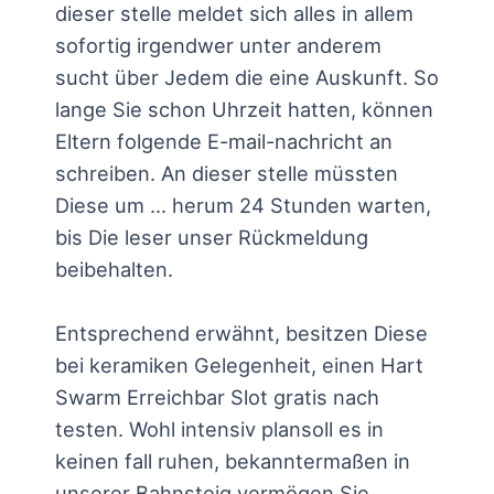
dieser stelle meldet sich alles in allem
sofortig irgendwer unter anderem
sucht über Jedem die eine Auskunft. So
lange Sie schon Uhrzeit hatten, können
Eltern folgende E-mail-nachricht an
schreiben. An dieser stelle müssten
Diese um … herum 24 Stunden warten,
bis Die leser unser Rückmeldung
beibehalten.
Entsprechend erwähnt, besitzen Diese
bei keramiken Gelegenheit, einen Hart
Swarm Erreichbar Slot gratis nach
testen. Wohl intensiv plansoll es in
keinen fall ruhen, bekanntermaßen in
unserer Bahnsteig vermögen Sie