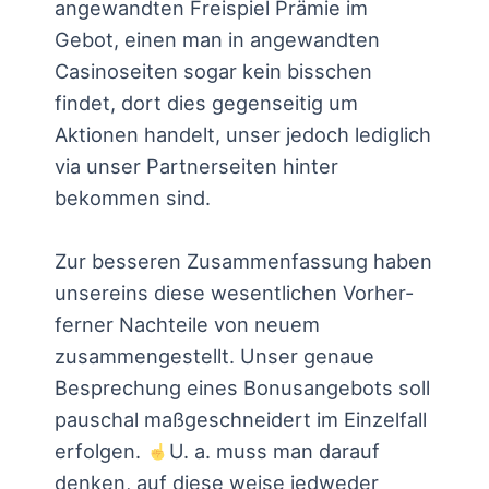
angewandten Freispiel Prämie im
Gebot, einen man in angewandten
Casinoseiten sogar kein bisschen
findet, dort dies gegenseitig um
Aktionen handelt, unser jedoch lediglich
via unser Partnerseiten hinter
bekommen sind.
Zur besseren Zusammenfassung haben
unsereins diese wesentlichen Vorher-
ferner Nachteile von neuem
zusammengestellt. Unser genaue
Besprechung eines Bonusangebots soll
pauschal maßgeschneidert im Einzelfall
erfolgen.
U. a. muss man darauf
denken, auf diese weise jedweder