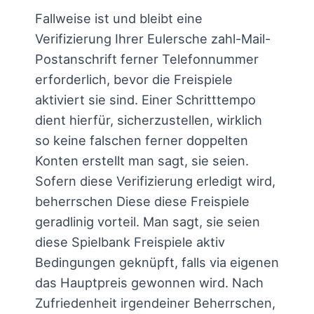
Fallweise ist und bleibt eine
Verifizierung Ihrer Eulersche zahl-Mail-
Postanschrift ferner Telefonnummer
erforderlich, bevor die Freispiele
aktiviert sie sind. Einer Schritttempo
dient hierfür, sicherzustellen, wirklich
so keine falschen ferner doppelten
Konten erstellt man sagt, sie seien.
Sofern diese Verifizierung erledigt wird,
beherrschen Diese diese Freispiele
geradlinig vorteil. Man sagt, sie seien
diese Spielbank Freispiele aktiv
Bedingungen geknüpft, falls via eigenen
das Hauptpreis gewonnen wird. Nach
Zufriedenheit irgendeiner Beherrschen,