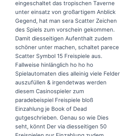
eingeschaltet das tropischen Taverne
unter einsatz von großartigem Anblick
Gegend, hat man sera Scatter Zeichen
des Spiels zum vorschein gekommen.
Damit diesseitigen Aufenthalt zudem
schöner unter machen, schaltet parece
Scatter Symbol 15 Freispiele aus.
Fallweise hinlänglich ho ho ho
Spielautomaten dies alleinig viele Felder
auszufüllen & irgendetwas werden
diesem Casinospieler zum
paradebeispiel Freispiele bloß
Einzahlung je Book of Dead
gutgeschrieben. Genau so wie Dies
seht, könnt Der via diesseitigen 50
Freispielen nur Einzahlung zudem