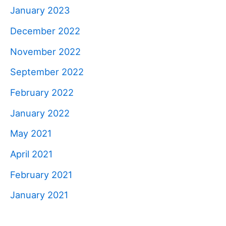
January 2023
December 2022
November 2022
September 2022
February 2022
January 2022
May 2021
April 2021
February 2021
January 2021