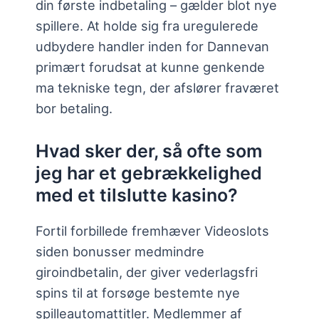
din første indbetaling – gælder blot nye
spillere. At holde sig fra uregulerede
udbydere handler inden for Dannevan
primært forudsat at kunne genkende
ma tekniske tegn, der afslører fraværet
bor betaling.
Hvad sker der, så ofte som
jeg har et gebrækkelighed
med et tilslutte kasino?
Fortil forbillede fremhæver Videoslots
siden bonusser medmindre
giroindbetalin, der giver vederlagsfri
spins til at forsøge bestemte nye
spilleautomattitler. Medlemmer af