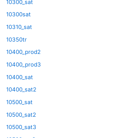
10300_sat
10300sat
10310_sat
10350tr
10400_prod2
10400_prod3
10400_sat
10400_sat2
10500_sat
10500_sat2
10500_sat3