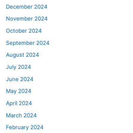
December 2024
November 2024
October 2024
September 2024
August 2024
July 2024
June 2024
May 2024
April 2024
March 2024
February 2024