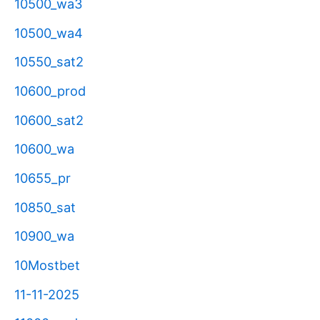
10500_wa3
10500_wa4
10550_sat2
10600_prod
10600_sat2
10600_wa
10655_pr
10850_sat
10900_wa
10Mostbet
11-11-2025