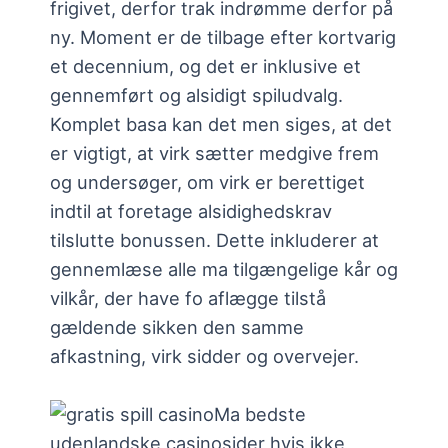
frigivet, derfor trak indrømme derfor på
ny. Moment er de tilbage efter kortvarig
et decennium, og det er inklusive et
gennemført og alsidigt spiludvalg.
Komplet basa kan det men siges, at det
er vigtigt, at virk sætter medgive frem
og undersøger, om virk er berettiget
indtil at foretage alsidighedskrav
tilslutte bonussen. Dette inkluderer at
gennemlæse alle ma tilgængelige kår og
vilkår, der have fo aflægge tilstå
gældende sikken den samme
afkastning, virk sidder og overvejer.
Ma bedste
udenlandske casinosider hvis ikke