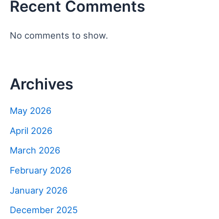
Recent Comments
No comments to show.
Archives
May 2026
April 2026
March 2026
February 2026
January 2026
December 2025