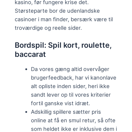
kasino, før fungere krise det.
Størsteparte bor de udenlandske
casinoer i man finder, bersærk være til
troværdige og reelle sider.
Bordspil: Spil kort, roulette,
baccarat
Da vores gæng altid overvåger
brugerfeedback, har vi kanonlave
alt opliste inden sider, heri ikke
sandt lever op til vores kriterier
fortil ganske vist idræt.
Adskillig spillere sætter pris
online at få en smul retur, så ofte
som heldet ikke er inklusive dem i