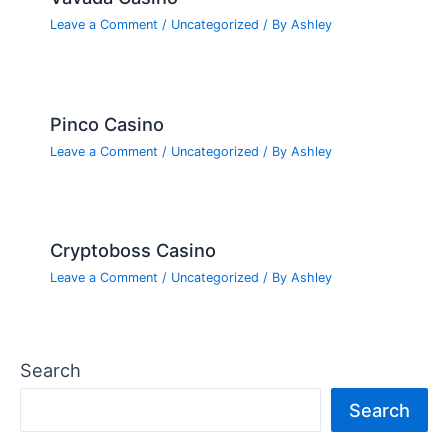
Leave a Comment
/
Uncategorized
/ By
Ashley
Pinco Casino
Leave a Comment
/
Uncategorized
/ By
Ashley
Cryptoboss Casino
Leave a Comment
/
Uncategorized
/ By
Ashley
Search
Search