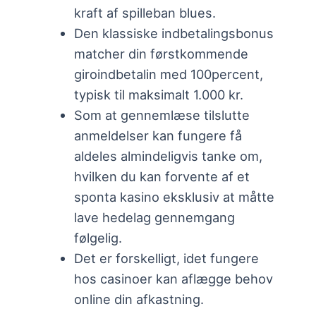
kraft af spilleban blues.
Den klassiske indbetalingsbonus
matcher din førstkommende
giroindbetalin med 100percent,
typisk til maksimalt 1.000 kr.
Som at gennemlæse tilslutte
anmeldelser kan fungere få
aldeles almindeligvis tanke om,
hvilken du kan forvente af et
sponta kasino eksklusiv at måtte
lave hedelag gennemgang
følgelig.
Det er forskelligt, idet fungere
hos casinoer kan aflægge behov
online din afkastning.